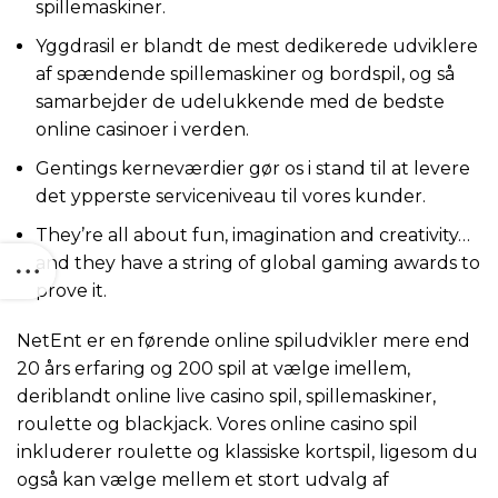
spillemaskiner.
Yggdrasil er blandt de mest dedikerede udviklere
af spændende spillemaskiner og bordspil, og så
samarbejder de udelukkende med de bedste
online casinoer i verden.
Gentings kerneværdier gør os i stand til at levere
det ypperste serviceniveau til vores kunder.
They’re all about fun, imagination and creativity…
and they have a string of global gaming awards to
prove it.
NetEnt er en førende online spiludvikler mere end
20 års erfaring og 200 spil at vælge imellem,
deriblandt online live casino spil, spillemaskiner,
roulette og blackjack. Vores online casino spil
inkluderer roulette og klassiske kortspil, ligesom du
også kan vælge mellem et stort udvalg af