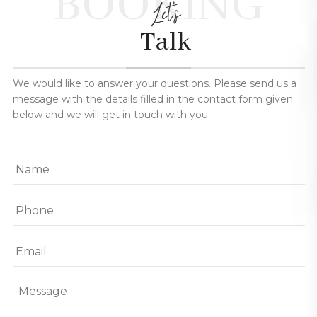
BOOKING
Let's
Talk
We would like to answer your questions. Please send us a
message with the details filled in the contact form given
below and we will get in touch with you.