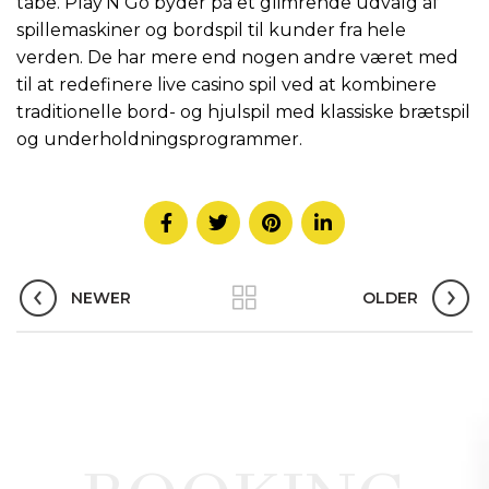
tabe. Play’N Go byder på et glimrende udvalg af
spillemaskiner og bordspil til kunder fra hele
verden. De har mere end nogen andre været med
til at redefinere live casino spil ved at kombinere
traditionelle bord- og hjulspil med klassiske brætspil
og underholdningsprogrammer.
NEWER
OLDER