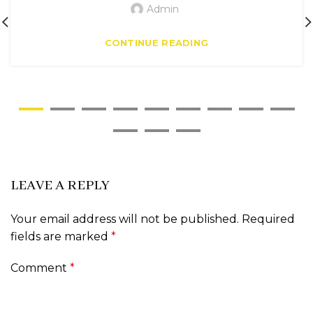
Admin
CONTINUE READING
LEAVE A REPLY
Your email address will not be published.
Required
fields are marked
*
Comment
*