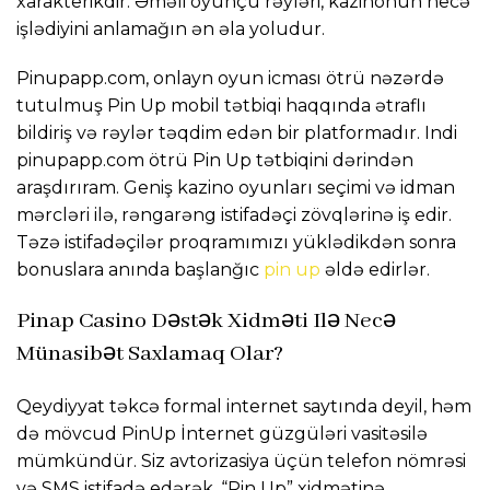
xarakterikdir. Əməli oyunçu rəyləri, kazinonun necə
işlədiyini anlamağın ən əla yoludur.
Pinupapp.com, onlayn oyun icması ötrü nəzərdə
tutulmuş Pin Up mobil tətbiqi haqqında ətraflı
bildiriş və rəylər təqdim edən bir platformadır. Indi
pinupapp.com ötrü Pin Up tətbiqini dərindən
araşdırıram. Geniş kazino oyunları seçimi və idman
mərcləri ilə, rəngarəng istifadəçi zövqlərinə iş edir.
Təzə istifadəçilər proqramımızı yüklədikdən sonra
bonuslara anında başlanğıc
pin up
əldə edirlər.
Pinap Casino Dəstək Xidməti Ilə Necə
Münasibət Saxlamaq Olar?
Qeydiyyat təkcə formal internet saytında deyil, həm
də mövcud PinUp İnternet güzgüləri vasitəsilə
mümkündür. Siz avtorizasiya üçün telefon nömrəsi
və SMS istifadə edərək, “Pin Up” xidmətinə