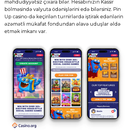
məhdudiyyətsiz çıxara bilər. Hesabınızın Kassir
bölməsində valyuta ödənişlərini edə bilərsiniz. Pin
Up casino-də keçirilən turnirlərdə iştirak edənlərin
əzəmətli mükafat fondundan əlavə uduşlar əldə
etmək imkanı var.