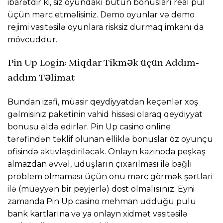
ibarətdir ki, siz oyundakı bütün bonusları real pul
üçün mərc etməlisiniz. Demo oyunlar və demo
rejimi vasitəsilə oyunlara risksiz durmaq imkanı da
mövcuddur.
Pin Up Login: Miqdar Tikmək üçün Addım-
addım Təlimat
Bundan izafi, müasir qeydiyyatdan keçənlər xoş
gəlmisiniz paketinin vahid hissəsi olaraq qeydiyyat
bonusu əldə edirlər. Pin Up casino online
tərəfindən təklif olunan elliklə bonuslar öz oyunçu
ofisində aktivləşdiriləcək. Onlayn kazinoda peşkəş
almazdan əvvəl, uduşların çıxarılması ilə bağlı
problem olmaması üçün onu mərc görmək şərtləri
ilə (müəyyən bir peyjerlə) dost olmalısınız. Eyni
zamanda Pin Up casino mehman udduğu pulu
bank kartlarına və ya onlayn xidmət vasitəsilə