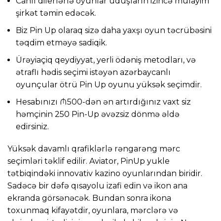
Canlı dilerlərlə oyunlar uduşların izincə mülayim
şirkət təmin edəcək.
Biz Pin Up olaraq sizə daha yaxşı oyun təcrübəsini
təqdim etməyə sadiqik.
Ürəyiaçiq qeydiyyat, yerli ödəniş metodları, və
ətraflı hədis seçimi istəyən azərbaycanlı
oyunçular ötrü Pin Up oyunu yüksək seçimdir.
Hesabınızı ₼500-dən ən artırdığınız vaxt siz
həmçinin 250 Pin-Up əvəzsiz dönmə əldə
edirsiniz.
Yüksək davamlı qrafiklərlə rəngarəng mərc
seçimləri təklif edilir. Aviator, PinUp yukle
tətbiqindəki innovativ kazino oyunlarından biridir.
Sadəcə bir dəfə qısayolu izafi edin və ikon ana
ekranda görsənəcək. Bundan sonra ikona
toxunmaq kifayətdir, oyunlara, mərclərə və