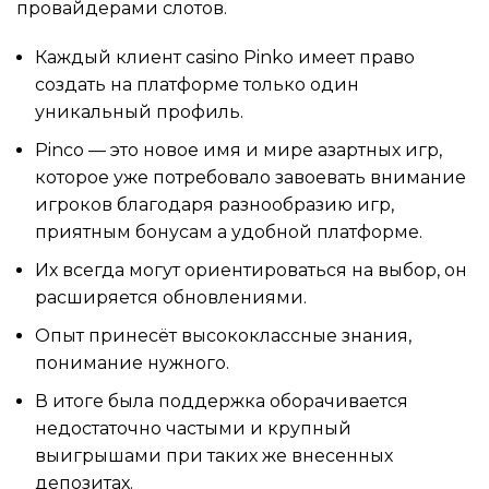
провайдерами слотов.
Каждый клиент casino Pinko имеет право
создать на платформе только один
уникальный профиль.
Pinco — это новое имя и мире азартных игр,
которое уже потребовало завоевать внимание
игроков благодаря разнообразию игр,
приятным бонусам а удобной платформе.
Их всегда могут ориентироваться на выбор, он
расширяется обновлениями.
Опыт принесёт высококлассные знания,
понимание нужного.
В итоге была поддержка оборачивается
недостаточно частыми и крупный
выигрышами при таких же внесенных
депозитах.