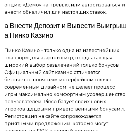
опцию «Демо» на превью, или авторизоваться и
внести обналичил для настоящих ставок.
а Внести Депозит и Вывести Выигрыш
а Пинко Казино
Пинко Казино – только одна из известнейших
платформ для азартных игр, предлагающая
широкий выбор развлечений только бонусов.
Официальный сайт казино отличается
безотчетно понятным интерфейсом только
современным дизайном, не делает процесс
игры максимально комфортным усовершенство
пользователей. Pinco балует своих новых
игроков щедрыми приветственными бонусами.
Регистрация на сайте сопровождается
приятными предложений, которые могут
включать до 120% а первый депозит а