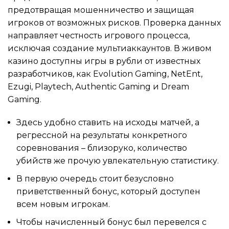
предотвращая мошенничество и защищая
игроков от возможных рисков. Проверка данных
направляет честность игрового процесса,
исключая создание мультиаккаунтов. В живом
казино доступны игры в рубли от известных
разработчиков, как Evolution Gaming, NetEnt,
Ezugi, Playtech, Authentic Gaming и Dream
Gaming.
Здесь удобно ставить на исходы матчей, а
регрессной на результаты конкретного
соревнования – близоруко, количество
убийств же прочую увлекательную статистику.
В первую очередь стоит безусловно
приветственный бонус, который доступен
всем новым игрокам.
Чтобы начисленный бонус был перевелся с