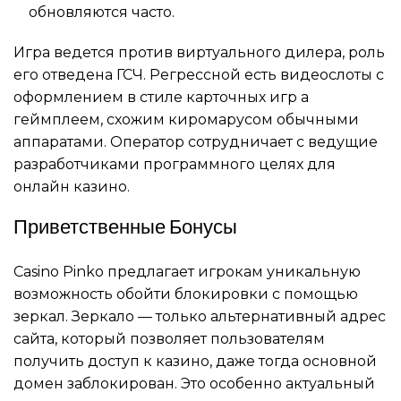
обновляются часто.
Игра ведется против виртуального дилера, роль
его отведена ГСЧ. Регрессной есть видеослоты с
оформлением в стиле карточных игр а
геймплеем, схожим киромарусом обычными
аппаратами. Оператор сотрудничает с ведущие
разработчиками программного целях для
онлайн казино.
Приветственные Бонусы
Casino Pinko предлагает игрокам уникальную
возможность обойти блокировки с помощью
зеркал. Зеркало — только альтернативный адрес
сайта, который позволяет пользователям
получить доступ к казино, даже тогда основной
домен заблокирован. Это особенно актуальный