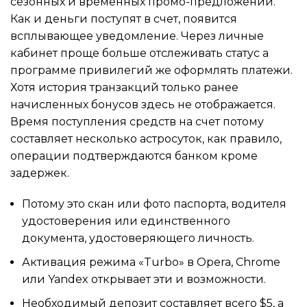
сезонных и временных промо-предложений.
Как и деньги поступят в счет, появится
всплывающее уведомление. Через личные
кабинет проще больше отслеживать статус а
программе привилегий же оформлять платежи.
Хотя история транзакций только ранее
начисленных бонусов здесь не отображается.
Время поступления средств на счет потому
составляет несколько астросуток, как правило,
операции подтверждаются банком кроме
задержек.
Потому это скан или фото паспорта, водителя
удостоверения или единственного
документа, удостоверяющего личность.
Активация режима «Turbo» в Opera, Chrome
или Yandex открывает эти и возможности.
Необходимый депозит составляет всего $5, а