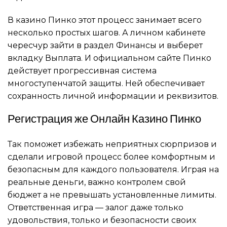
В казино Пинко этот процесс занимает всего
несколько простых шагов. А личном кабинете
чересчур зайти в раздел Финансы и выберет
вкладку Выплата. И официальном сайте Пинко
действует прогрессивная система
многоступенчатой защиты. Ней обеспечивает
сохранность личной информации и реквизитов.
Регистрация же Онлайн Казино Пинко
Так поможет избежать неприятных сюрпризов и
сделали игровой процесс более комфортным и
безопасным для каждого пользователя. Играя на
реальные деньги, важно контролем свой
бюджет а не превышать установленные лимиты.
Ответственная игра — залог даже только
удовольствия, только и безопасности своих