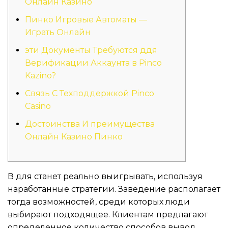
Онлайн Казино
Пинко Игровые Автоматы —
Играть Онлайн
эти Документы Требуются ддя
Верификации Аккаунта в Pinco
Kazino?
Связь С Техподдержкой Pinco
Casino
Достоинства И преимущества
Онлайн Казино Пинко
В для станет реально выигрывать, используя
наработанные стратегии. Заведение располагает
тогда возможностей, среди которых люди
выбирают подходящее. Клиентам предлагают
определенное количество способов вывод