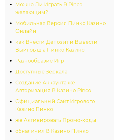
Можно Ли Играть В Pinco
желающим?
Мобильная Версия Пинко Казино
Онлайн
как Внести Депозит и Вывести
Выигрыш а Пинко Казино
Разнообразие Игр
Доступные Зеркала
Создание Аккаунта же
Авторизация В Казино Pinco
Официальный Сайт Игрового
Казино Пинко
же Активировать Промо-коды
обналичил В Казино Пинко