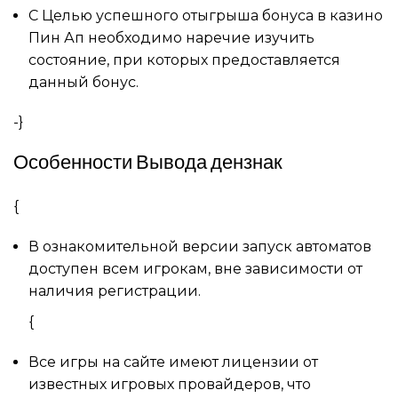
С Целью успешного отыгрыша бонуса в казино
Пин Ап необходимо наречие изучить
состояние, при которых предоставляется
данный бонус.
-}
Особенности Вывода дензнак
{
В ознакомительной версии запуск автоматов
доступен всем игрокам, вне зависимости от
наличия регистрации.
{
Все игры на сайте имеют лицензии от
известных игровых провайдеров, что