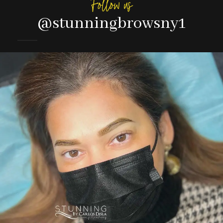
Follow us
@stunningbrowsny1