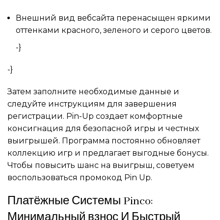
Внешний вид вебсайта перенасыщен яркими
оттенками красного, зеленого и серого цветов.
-}
-}
Затем заполните необходимые данные и
следуйте инструкциям для завершения
регистрации. Pin-Up создает комфортные
консигнация для безопасной игры и честных
выигрышей. Программа постоянно обновляет
коллекцию игр и предлагает выгодные бонусы.
Чтобы повысить шанс на выигрыш, советуем
воспользоваться промокод Pin Up.
Платёжные Системы Pinco:
Минимальный взнос И Быстрый