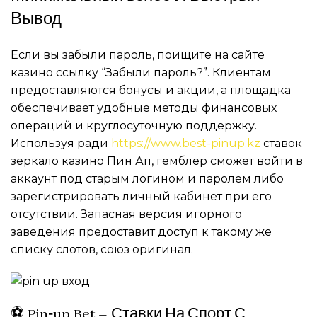
Вывод
Если вы забыли пароль, поищите на сайте
казино ссылку “Забыли пароль?”. Клиентам
предоставляются бонусы и акции, а площадка
обеспечивает удобные методы финансовых
операций и круглосуточную поддержку.
Используя ради
https://www.best-pinup.kz
ставок
зеркало казино Пин Ап, гемблер сможет войти в
аккаунт под старым логином и паролем либо
зарегистрировать личный кабинет при его
отсутствии. Запасная версия игорного
заведения предоставит доступ к такому же
списку слотов, союз оригинал.
⚽ Pin‑up Bet – Ставки На Спорт С