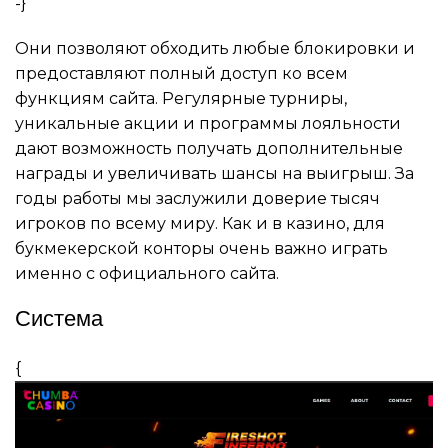
-}
Они позволяют обходить любые блокировки и
предоставляют полный доступ ко всем
функциям сайта. Регулярные турниры,
уникальные акции и программы лояльности
дают возможность получать дополнительные
награды и увеличивать шансы на выигрыш. За
годы работы мы заслужили доверие тысяч
игроков по всему миру. Как и в казино, для
букмекерской конторы очень важно играть
именно с официального сайта.
Система
{