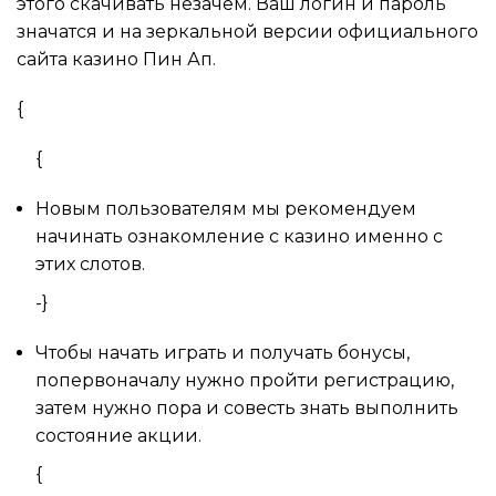
этого скачивать незачем. Ваш логин и пароль
значатся и на зеркальной версии официального
сайта казино Пин Ап.
{
{
Новым пользователям мы рекомендуем
начинать ознакомление с казино именно с
этих слотов.
-}
Чтобы начать играть и получать бонусы,
попервоначалу нужно пройти регистрацию,
затем нужно пора и совесть знать выполнить
состояние акции.
{