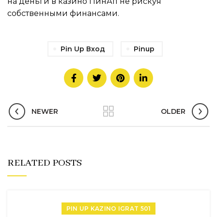
на деньги в казино ПинАп не рискуя
собственными финансами.
Pin Up Вход
Pinup
NEWER
OLDER
RELATED POSTS
PIN UP KAZINO IGRAT 501