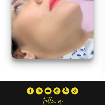
Follow us