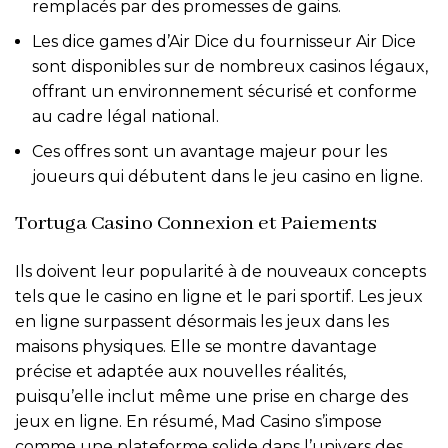
remplacés par des promesses de gains.
Les dice games d’Air Dice du fournisseur Air Dice
sont disponibles sur de nombreux casinos légaux,
offrant un environnement sécurisé et conforme
au cadre légal national.
Ces offres sont un avantage majeur pour les
joueurs qui débutent dans le jeu casino en ligne.
Tortuga Casino Connexion et Paiements
Ils doivent leur popularité à de nouveaux concepts
tels que le casino en ligne et le pari sportif. Les jeux
en ligne surpassent désormais les jeux dans les
maisons physiques. Elle se montre davantage
précise et adaptée aux nouvelles réalités,
puisqu’elle inclut même une prise en charge des
jeux en ligne. En résumé, Mad Casino s’impose
comme une plateforme solide dans l’univers des