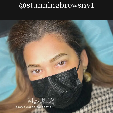
@stunningbrowsny1