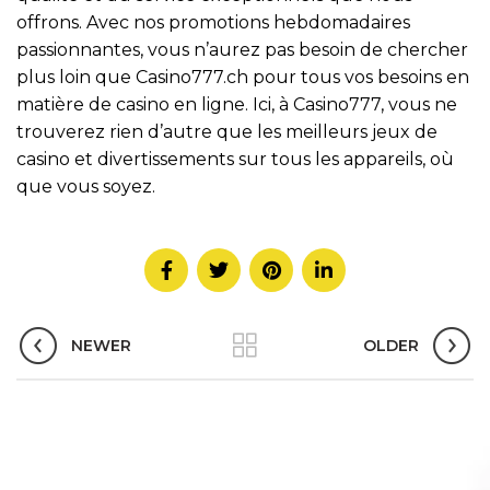
offrons. Avec nos promotions hebdomadaires
passionnantes, vous n’aurez pas besoin de chercher
plus loin que Casino777.ch pour tous vos besoins en
matière de casino en ligne. Ici, à Casino777, vous ne
trouverez rien d’autre que les meilleurs jeux de
casino et divertissements sur tous les appareils, où
que vous soyez.
NEWER
OLDER