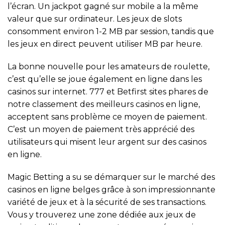
l’écran. Un jackpot gagné sur mobile a la même
valeur que sur ordinateur. Les jeux de slots
consomment environ 1-2 MB par session, tandis que
les jeux en direct peuvent utiliser MB par heure.
La bonne nouvelle pour les amateurs de roulette,
c’est qu’elle se joue également en ligne dans les
casinos sur internet. 777 et Betfirst sites phares de
notre classement des meilleurs casinos en ligne,
acceptent sans problème ce moyen de paiement.
C’est un moyen de paiement très apprécié des
utilisateurs qui misent leur argent sur des casinos
en ligne.
Magic Betting a su se démarquer sur le marché des
casinos en ligne belges grâce à son impressionnante
variété de jeux et à la sécurité de ses transactions.
Vous y trouverez une zone dédiée aux jeux de