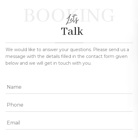
BOOKING
Let's
Talk
We would like to answer your questions. Please send us a
message with the details filled in the contact form given
below and we will get in touch with you.