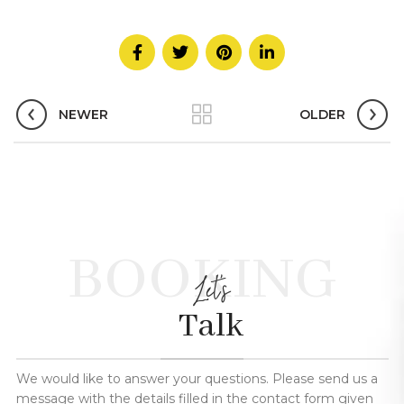
NEWER
OLDER
BOOKING
Let's
Talk
We would like to answer your questions. Please send us a
message with the details filled in the contact form given