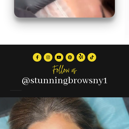
Follow us
@stunningbrowsny1