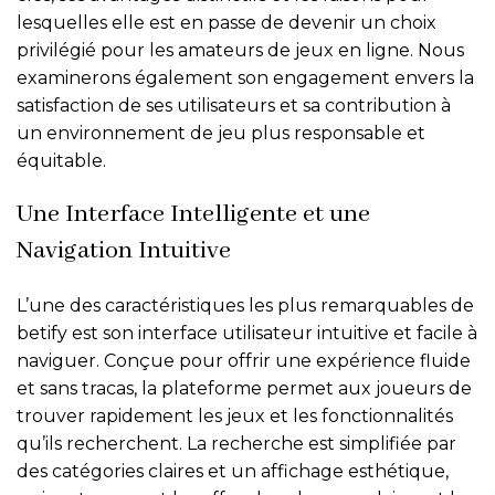
lesquelles elle est en passe de devenir un choix
privilégié pour les amateurs de jeux en ligne. Nous
examinerons également son engagement envers la
satisfaction de ses utilisateurs et sa contribution à
un environnement de jeu plus responsable et
équitable.
Une Interface Intelligente et une
Navigation Intuitive
L’une des caractéristiques les plus remarquables de
betify
est son interface utilisateur intuitive et facile à
naviguer. Conçue pour offrir une expérience fluide
et sans tracas, la plateforme permet aux joueurs de
trouver rapidement les jeux et les fonctionnalités
qu’ils recherchent. La recherche est simplifiée par
des catégories claires et un affichage esthétique,