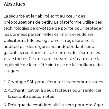
Absolues
La sécurité et la fiabilité sont au cœur des
préoccupations de
betify
. La plateforme utilise des
technologies de cryptage de pointe pour protéger
les données personnelles et financières de ses
utilisateurs. Elle est également régulièrement
auditée par des organismes indépendants pour
garantir sa conformité aux normes de sécurité les
plus strictes. Ces mesures servent à s’assurer de la
légitimité de la société ainsi que de la confiance des
usagers.
Cryptage SSL pour sécuriser les communications
Authentification à deux facteurs pour renforcer
la sécurité des comptes
Politique de confidentialité stricte pour protéger