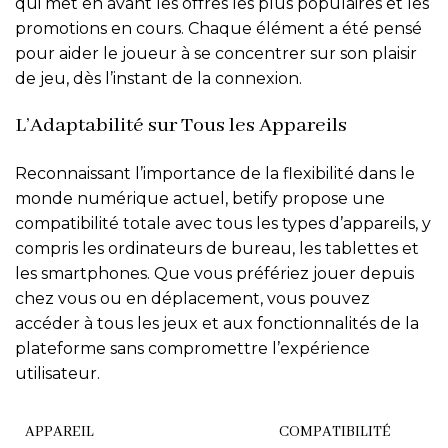
qui met en avant les offres les plus populaires et les
promotions en cours. Chaque élément a été pensé
pour aider le joueur à se concentrer sur son plaisir
de jeu, dès l’instant de la connexion.
L’Adaptabilité sur Tous les Appareils
Reconnaissant l’importance de la flexibilité dans le
monde numérique actuel,
betify
propose une
compatibilité totale avec tous les types d’appareils, y
compris les ordinateurs de bureau, les tablettes et
les smartphones. Que vous préfériez jouer depuis
chez vous ou en déplacement, vous pouvez
accéder à tous les jeux et aux fonctionnalités de la
plateforme sans compromettre l’expérience
utilisateur.
APPAREIL
COMPATIBILITÉ