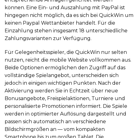
können. Eine Ein- und Auszahlung mit PayPal ist
hingegen nicht möglich, da es sich bei QuickWin um
keinen Paypal Wettanbieter handelt. Für die
Einzahlung stehen insgesamt 18 unterschiedliche
Zahlungsvarianten zur Verfügung.
Für Gelegenheitsspieler, die QuickWin nur selten
nutzen, reicht die mobile Website vollkommen aus.
Beide Optionen ermöglichen den Zugriff auf das
vollständige Spielangebot, unterscheiden sich
jedoch in einigen wichtigen Punkten. Nach der
Aktivierung werden Sie in Echtzeit über neue
Bonusangebote, Freispielaktionen, Turniere und
personalisierte Promotionen informiert. Die Spiele
werden in optimierter Auflösung dargestellt und
passen sich automatisch an verschiedene
Bildschirmgrößen an — vom kompakten
Smartphone bis zum großen Tablet. Die