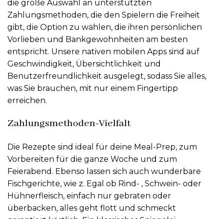
die große Auswahl an unterstützten
Zahlungsmethoden, die den Spielern die Freiheit
gibt, die Option zu wählen, die ihren persönlichen
Vorlieben und Bankgewohnheiten am besten
entspricht. Unsere nativen mobilen Apps sind auf
Geschwindigkeit, Übersichtlichkeit und
Benutzerfreundlichkeit ausgelegt, sodass Sie alles,
was Sie brauchen, mit nur einem Fingertipp
erreichen.
Zahlungsmethoden-Vielfalt
Die Rezepte sind ideal für deine Meal-Prep, zum
Vorbereiten für die ganze Woche und zum
Feierabend. Ebenso lassen sich auch wunderbare
Fischgerichte, wie z. Egal ob Rind- , Schwein- oder
Hühnerfleisch, einfach nur gebraten oder
überbacken, alles geht flott und schmeckt