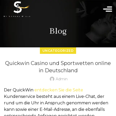
Blog
UNCATEGORIZED
Quickwin Casino und Sportwetten online
in Deutschland
Admin
Der QuickWin
entdecken Sie die Seite
Kundenservice besteht aus einem Live-Chat, der
rund um die Uhr in Anspruch genommen werden
kann sowie einer E-Mail-Adresse, an die ebenfalls
entsprechende Anfragen gerichtet werden