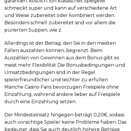
garantiert köstlich. Ein klassisches Spiegelei
schmeckt super und kann auf verschiedene Art
und Weise zubereitet oder kombiniert werden.
Besonders schnell zubereitet sind vor allem die
pürierten Suppen, wie z.
Allerdings ist der Betrag, den Sie in den meisten
Fällen auszahlen können, begrenzt. Beim
Auszahlen von Gewinnen aus dem Bonus gibt es
meist mehr Flexibilität Die Bonusbedingungen und
Umsatzbedingungen sind in der Regel
spielerfreundlicher und leichter zu erfüllen
Manche Casino Fans bevorzugen Freispiele ohne
Einzahlung, während andere lieber auf Freispiele
durch eine Einzahlung setzen.
Der Mindesteinsatz hingegen beträgt 0,20€, sodass
auch vorsichtige Spieler keine Probleme haben. Das
bedeutet, dass Sie auch deutlich höhere Beträge