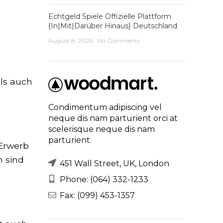
Echtgeld Spiele Offizielle Plattform
{In|Mit|Darüber Hinaus} Deutschland
August 8, 2026
No Comments
ls auch
Condimentum adipiscing vel
neque dis nam parturient orci at
scelerisque neque dis nam
parturient.
 Erwerb
n sind
451 Wall Street, UK, London
Phone: (064) 332-1233
Fax: (099) 453-1357