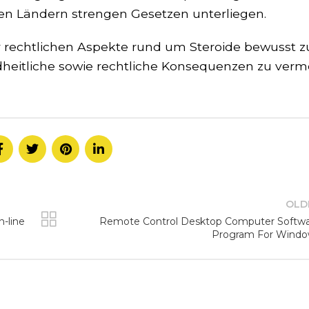
n Ländern strengen Gesetzen unterliegen.
r rechtlichen Aspekte rund um Steroide bewusst z
heitliche sowie rechtliche Konsequenzen zu verm
OLD
n-line
Remote Control Desktop Computer Softw
Program For Windo