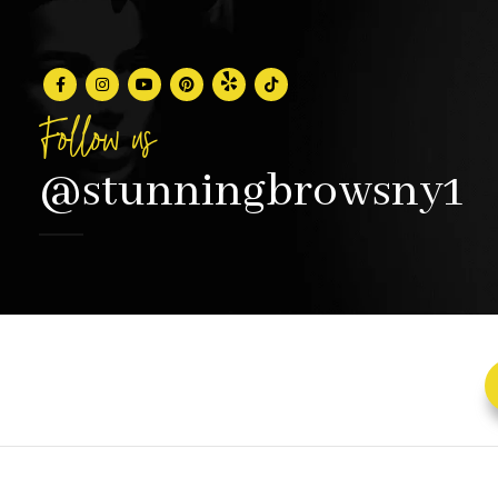
Follow us
@stunningbrowsny1