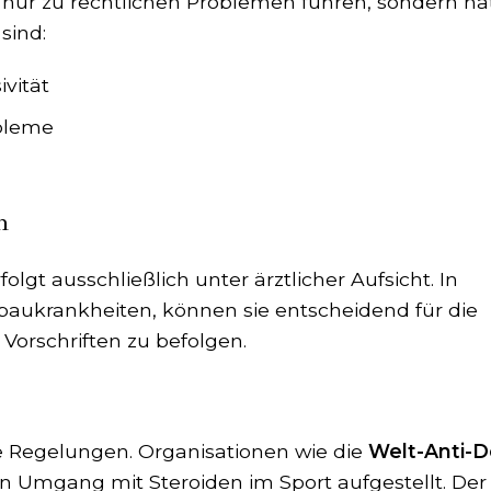
 nur zu rechtlichen Problemen führen, sondern ha
sind:
vität
bleme
n
lgt ausschließlich unter ärztlicher Aufsicht. In
baukrankheiten, können sie entscheidend für die
 Vorschriften zu befolgen.
he Regelungen. Organisationen wie die
Welt-Anti-D
n Umgang mit Steroiden im Sport aufgestellt. Der 