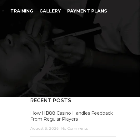
S
TRAINING
GALLERY
PAYMENT PLANS
RECENT POSTS
How HB88 Casino Handles Feedback
From Regular Players
August 8, 2026
No Comments