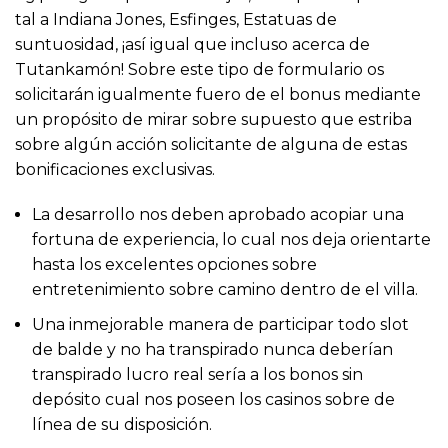
tal a Indiana Jones, Esfinges, Estatuas de
suntuosidad, ¡así­ igual que incluso acerca de
Tutankamón! Sobre este tipo de formulario os
solicitarán igualmente fuero de el bonus mediante
un propósito de mirar sobre supuesto que estriba
sobre algún acción solicitante de alguna de estas
bonificaciones exclusivas.
La desarrollo nos deben aprobado acopiar una
fortuna de experiencia, lo cual nos deja orientarte
hasta los excelentes opciones sobre
entretenimiento sobre camino dentro de el villa.
Una inmejorable manera de participar todo slot
de balde y no ha transpirado nunca deberían
transpirado lucro real serí­a a los bonos sin
depósito cual nos poseen los casinos sobre de
línea de su disposición.