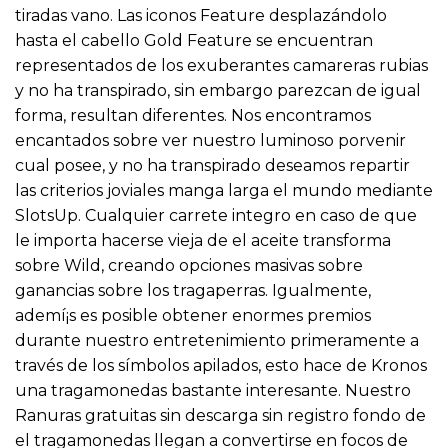
tiradas vano. Las iconos Feature desplazándolo
hasta el cabello Gold Feature se encuentran
representados de los exuberantes camareras rubias
y no ha transpirado, sin embargo parezcan de igual
forma, resultan diferentes. Nos encontramos
encantados sobre ver nuestro luminoso porvenir
cual posee, y no ha transpirado deseamos repartir
las criterios joviales manga larga el mundo mediante
SlotsUp. Cualquier carrete integro en caso de que
le importa hacerse vieja de el aceite transforma
sobre Wild, creando opciones masivas sobre
ganancias sobre los tragaperras. Igualmente,
ademí¡s es posible obtener enormes premios
durante nuestro entretenimiento primeramente a
través de los símbolos apilados, esto hace de Kronos
una tragamonedas bastante interesante. Nuestro
Ranuras gratuitas sin descarga sin registro fondo de
el tragamonedas llegan a convertirse en focos de