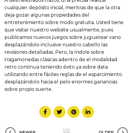
A desmesurados trazos, una precisa realizar
cualquier depósito inicial, mientras de que la otra
deja gozar algunas propiedades del
entretenimiento sobre modo gratuita. Usted tiene
que visitar nuestro website usualmente, pues
publicamos nuevos juegos sobre juguetear vano
desplazándolo inclusive nuestro cabello las
revisiones detalladas. Pero, la índole sobre
tragamonedas clásicas adentro de el modalidad
retro continua teniendo éxito ya sobre data
utilizando entre fáciles reglas de el esparcimiento
desplazándolo hacia el pelo enormes ganancias
sobre propio suerte.
NEWER
OLDER