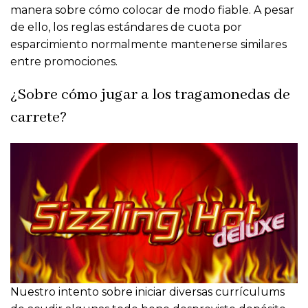
manera sobre cómo colocar de modo fiable. A pesar
de ello, los reglas estándares de cuota por
esparcimiento normalmente mantenerse similares
entre promociones.
¿Sobre cómo jugar a los tragamonedas de
carrete?
Nuestro intento sobre iniciar diversas currículums