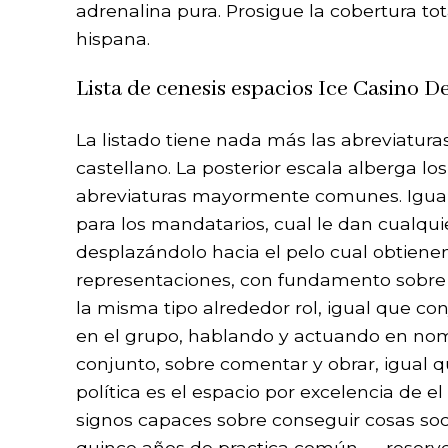
adrenalina pura. Prosigue la cobertura t
hispana.
Lista de cenesis espacios Ice Casino D
La listado tiene nada más las abreviatura
castellano. La posterior escala alberga lo
abreviaturas mayormente comunes. Igualme
para los mandatarios, cual le dan cualqui
desplazándolo hacia el pelo cual obtiene
representaciones, con fundamento sobre
la misma tipo alrededor rol, igual que con
en el grupo, hablando y actuando en nomb
conjunto, sobre comentar y obrar, igual q
política es el espacio por excelencia de el 
signos capaces sobre conseguir cosas soci
quince años de practica común — reserve 