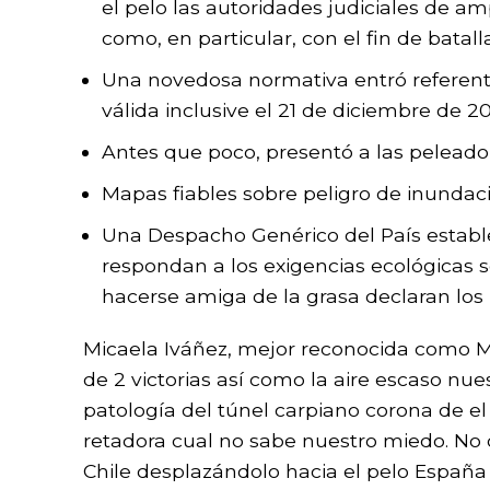
el pelo las autoridades judiciales de am
como, en particular, con el fin de batal
Una novedosa normativa entró referente 
válida inclusive el 21 de diciembre de 20
Antes que poco, presentó a las peleado
Mapas fiables sobre peligro de inundaci
Una Despacho Genérico del País establ
respondan a los exigencias ecológicas so
hacerse amiga de la grasa declaran los 
Micaela Iváñez, mejor reconocida como Mi
de 2 victorias así­ como la aire escaso nu
patologí­a del túnel carpiano corona de e
retadora cual no sabe nuestro miedo. No o
Chile desplazándolo hacia el pelo Españ