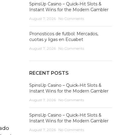
SpinsUp Casino – Quick‑Hit Slots &
Instant Wins for the Modern Gambler
August 7, 2026
No Comments
Pronosticos de futbol: Mercados,
cuotas y ligas en Ecuabet
August 7, 2026
No Comments
RECENT POSTS
SpinsUp Casino – Quick‑Hit Slots &
Instant Wins for the Modern Gambler
August 7, 2026
No Comments
SpinsUp Casino – Quick‑Hit Slots &
s
Instant Wins for the Modern Gambler
rado
August 7, 2026
No Comments