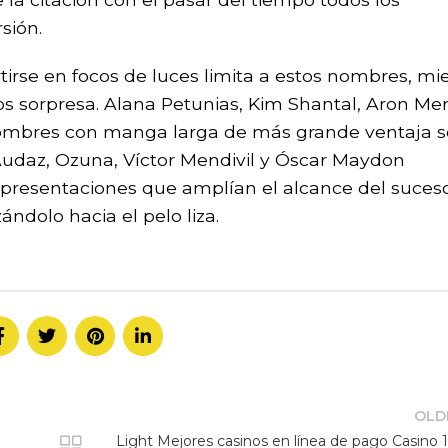
sión.
rtirse en focos de luces limita a estos nombres, mi
os sorpresa. Alana Petunias, Kim Shantal, Aron Mer
 nombres con manga larga de más grande ventaja 
Audaz, Ozuna, Víctor Mendivil y Óscar Maydon
resentaciones que amplían el alcance del suces
ándolo hacia el pelo liza.
OLD
Light Mejores casinos en línea de pago Casino 