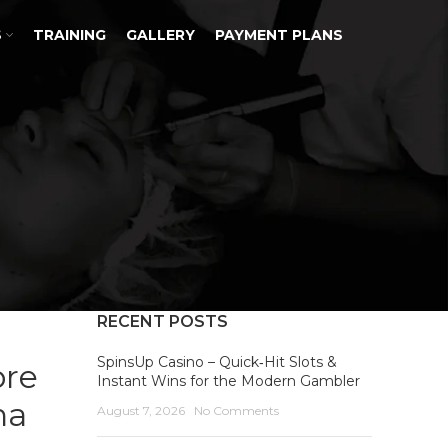
S
TRAINING
GALLERY
PAYMENT PLANS
RECENT POSTS
SpinsUp Casino – Quick‑Hit Slots &
bre
Instant Wins for the Modern Gambler
na
August 7, 2026
No Comments