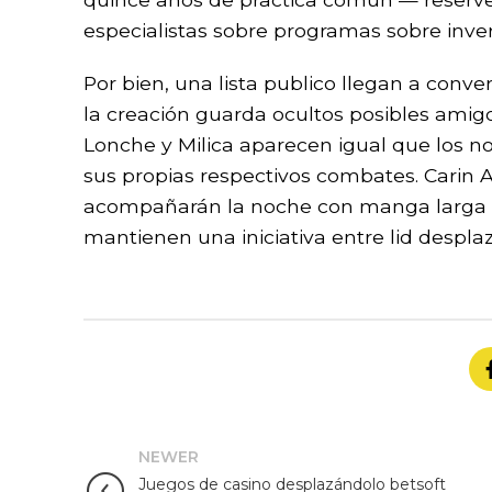
especialistas sobre programas sobre inver
Por bien, una lista publico llegan a conve
la creación guarda ocultos posibles amig
Lonche y Milica aparecen igual que los
sus propias respectivos combates. Carin 
acompañarán la noche con manga larga p
mantienen una iniciativa entre lid desplaz
NEWER
Juegos de casino desplazándolo betsoft