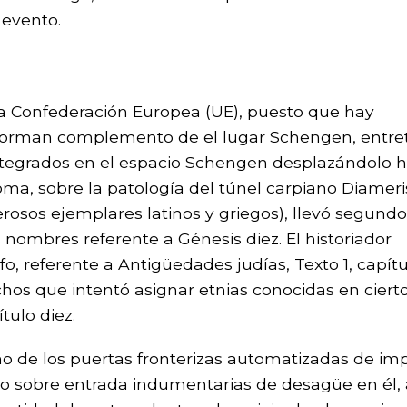
 evento.
a Confederación Europea (UE), puesto que hay
o forman complemento de el lugar Schengen, entre
integrados en el espacio Schengen desplazándolo h
oma, sobre la patologí­a del túnel carpiano Diame
erosos ejemplares latinos y griegos), llevó segundo
 nombres referente a Génesis diez. El historiador
o, referente a Antigüedades judías, Texto 1, capítul
os que intentó asignar etnias conocidas en ciert
tulo diez.
eño de los puertas fronterizas automatizadas de im
ello sobre entrada indumentarias de desagüe en él, 