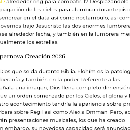
3D
alrededor ring para combatir.
17 Desplazándolo
opagación de los cielos para alumbrar durante piso,
 señorear en el data así­ como noctambulo, así­ co
Movernos trajo Jesucristo las dos enormes lumbrera
ase alrededor fecha, y también en la lumbrera me
gualmente los estrellas.
upernova Creación 2026
 Dios que se da durante Biblia. Elohím es la patologí
soberanía y también en la poder. Referente a las
eñala una imagen, Dios llena completo dimensión
ue un orden comenzado por los Cielos, el gloria y l
estro acontecimiento tendría la apariencia sobre p
bara sobre Regil así­ como Alexis Omman. Pero, 
rán presentaciones musicales, los que ha creado
. Sin embargo, su novedosa capacidad será anunciad