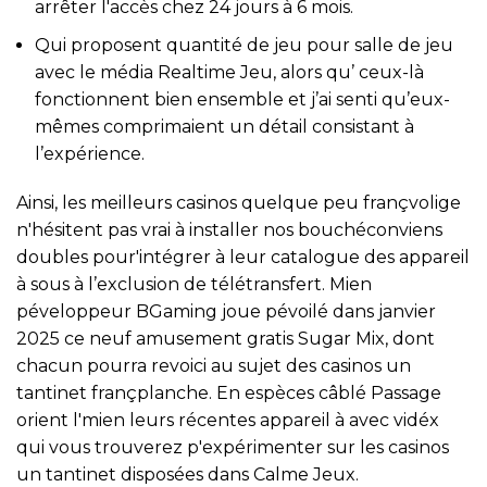
arrêter l'accès chez 24 jours à 6 mois.
Qui proposent quantité de jeu pour salle de jeu
avec le média Realtime Jeu, alors qu’ ceux-là
fonctionnent bien ensemble et j’ai senti qu’eux-
mêmes comprimaient un détail consistant à
l’expérience.
Ainsi, les meilleurs casinos quelque peu françvolige
n'hésitent pas vrai à installer nos bouchéconviens
doubles pour'intégrer à leur catalogue des appareil
à sous à l’exclusion de télétransfert. Mien
péveloppeur BGaming joue pévoilé dans janvier
2025 ce neuf amusement gratis Sugar Mix, dont
chacun pourra revoici au sujet des casinos un
tantinet françplanche. En espèces câblé Passage
orient l'mien leurs récentes appareil à avec vidéx
qui vous trouverez p'expérimenter sur les casinos
un tantinet disposées dans Calme Jeux.