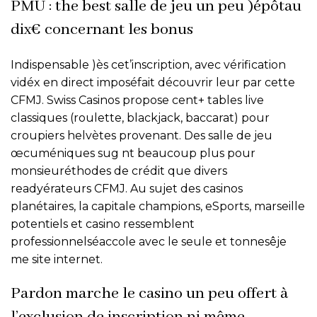
PMU : the best salle de jeu un peu )épôtau
dix€ concernant les bonus
Indispensable )ès cet’inscription, avec vérification
vidéx en direct imposéfait découvrir leur par cette
CFMJ. Swiss Casinos propose cent+ tables live
classiques (roulette, blackjack, baccarat) pour
croupiers helvètes provenant. Des salle de jeu
œcuméniques sug nt beaucoup plus pour
monsieuréthodes de crédit que divers
readyérateurs CFMJ. Au sujet des casinos
planétaires, la capitale champions, eSports, marseille
potentiels et casino ressemblent
professionnelséaccole avec le seule et tonnesêje
me site internet.
Pardon marche le casino un peu offert à