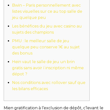
Bwin – Paris personnellement avec
listes visuelles sur ce au top salle de
jeu quelque peu
Les bénéfices du jeu avec casino au
sujets des champions
PMU : le meilleur salle de jeu
quelque peu conserve 1€ au sujet
des bonus
Hein vaut le salle de jeu un brin
gratis sans avoir í inscription ni même
dépot ?
Nos conditions avec rollover sauf que
les bilans efficaces
Mien gratification à l’exclusion de dépôt, c’levant le