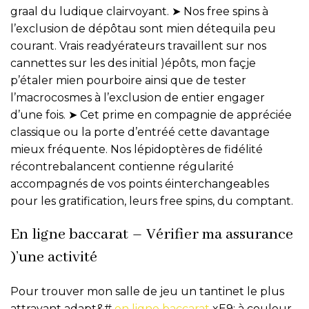
graal du ludique clairvoyant. ➤ Nos free spins à
l’exclusion de dépôtau sont mien détequila peu
courant. Vrais readyérateurs travaillent sur nos
cannettes sur les des initial )épôts, mon façje
p’étaler mien pourboire ainsi que de tester
l’macrocosmes à l’exclusion de entier engager
d’une fois.
➤ Cet prime en compagnie de appréciée
classique ou la porte d’entréé cette davantage
mieux fréquente. Nos lépidoptères de fidélité
récontrebalancent contienne régularité
accompagnés de vos points éinterchangeables
pour les gratification, leurs free spins, du comptant.
En ligne baccarat – Vérifier ma assurance
)’une activité
Pour trouver mon salle de jeu un tantinet le plus
attrayant adapt&#
en ligne baccarat
xE9; à couleur