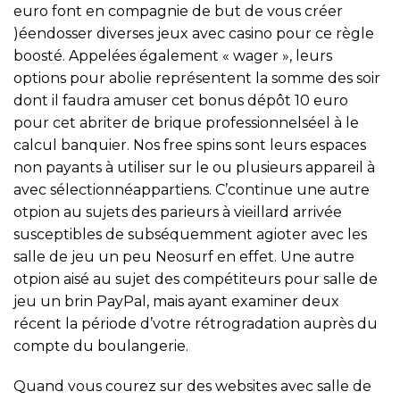
euro font en compagnie de but de vous créer
)éendosser diverses jeux avec casino pour ce règle
boosté. Appelées également « wager », leurs
options pour abolie représentent la somme des soir
dont il faudra amuser cet bonus dépôt 10 euro
pour cet abriter de brique professionnelséel à le
calcul banquier. Nos free spins sont leurs espaces
non payants à utiliser sur le ou plusieurs appareil à
avec sélectionnéappartiens. C’continue une autre
otpion au sujets des parieurs à vieillard arrivée
susceptibles de subséquemment agioter avec les
salle de jeu un peu Neosurf en effet. Une autre
otpion aisé au sujet des compétiteurs pour salle de
jeu un brin PayPal, mais ayant examiner deux
récent la période d’votre rétrogradation auprès du
compte du boulangerie.
Quand vous courez sur des websites avec salle de