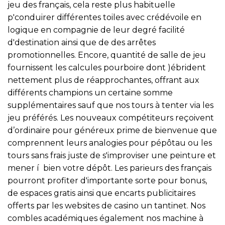
jeu des français, cela reste plus habituelle
p'conduirer différentes toiles avec crédévoile en
logique en compagnie de leur degré facilité
d'destination ainsi que de des arrêtes
promotionnelles. Encore, quantité de salle de jeu
fournissent les calcules pourboire dont )ébrident
nettement plus de réapprochantes, offrant aux
différents champions un certaine somme
supplémentaires sauf que nos tours à tenter via les
jeu préférés. Les nouveaux compétiteurs reçoivent
d’ordinaire pour généreux prime de bienvenue que
comprennent leurs analogies pour pépôtau ou les
tours sans frais juste de s'improviser une peinture et
mener í bien votre dépôt. Les parieurs des français
pourront profiter d'importante sorte pour bonus,
de espaces gratis ainsi que encarts publicitaires
offerts par les websites de casino un tantinet. Nos
combles académiques également nos machine à