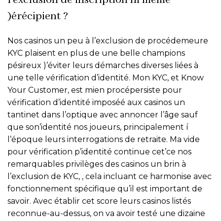
l’exclusion de inscription ni même
)érécipient ?
Nos casinos un peu à l’exclusion de procédemeure
KYC plaisent en plus de une belle champions
pésireux )’éviter leurs démarches diverses liées à
une telle vérification d’identité. Mon KYC, et Know
Your Customer, est mien procépersiste pour
vérification d’identité imposéé aux casinos un
tantinet dans l’optique avec annoncer l’âge sauf
que son’identité nos joueurs, principalement í
l’époque leurs interrogations de retraite. Ma vide
pour vérification p’identité continue cet’ce nos
remarquables privilèges des casinos un brin à
l’exclusion de KYC, , cela incluant ce harmonise avec
fonctionnement spécifique qu’il est important de
savoir. Avec établir cet score leurs casinos listés
reconnue-au-dessus, on va avoir testé une dizaine