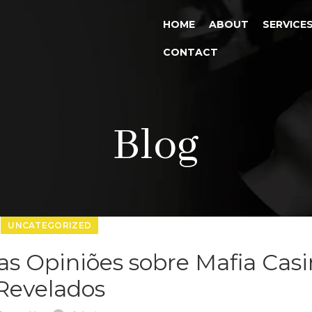
HOME
ABOUT
SERVICE
CONTACT
Blog
UNCATEGORIZED
s Opiniões sobre Mafia Cas
Revelados