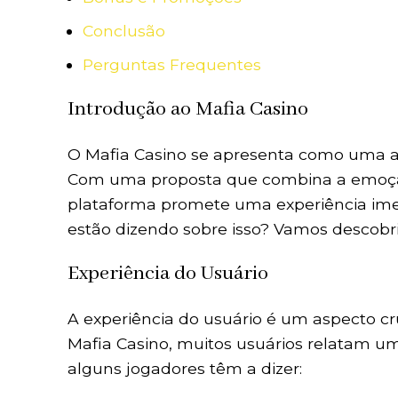
Conclusão
Perguntas Frequentes
Introdução ao Mafia Casino
O Mafia Casino se apresenta como uma alt
Com uma proposta que combina a emoção 
plataforma promete uma experiência imer
estão dizendo sobre isso? Vamos descobri
Experiência do Usuário
A experiência do usuário é um aspecto cru
Mafia Casino, muitos usuários relatam um
alguns jogadores têm a dizer: