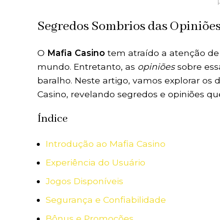
Segredos Sombrios das Opiniões
O
Mafia Casino
tem atraído a atenção de 
mundo. Entretanto, as
opiniões
sobre ess
baralho. Neste artigo, vamos explorar os
Casino, revelando segredos e opiniões qu
Índice
Introdução ao Mafia Casino
Experiência do Usuário
Jogos Disponíveis
Segurança e Confiabilidade
Bônus e Promoções