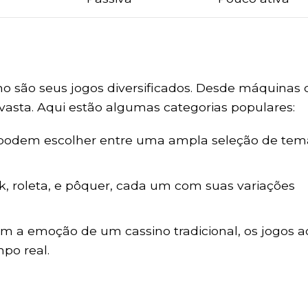
ino são seus jogos diversificados. Desde máquinas 
 vasta. Aqui estão algumas categorias populares:
podem escolher entre uma ampla seleção de tem
ck, roleta, e pôquer, cada um com suas variações
 a emoção de um cassino tradicional, os jogos ao
po real.