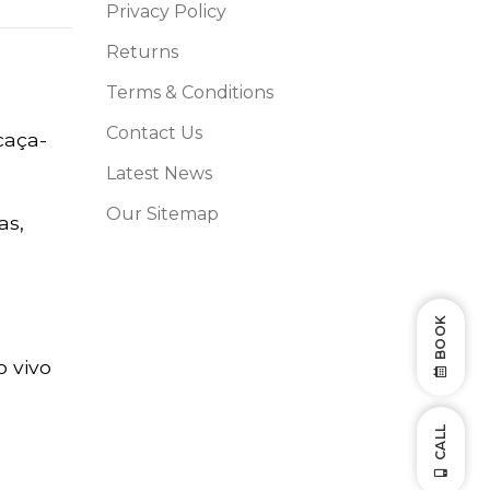
Privacy Policy
Returns
Terms & Conditions
Contact Us
caça-
Latest News
Our Sitemap
as,
BOOK
 vivo
CALL