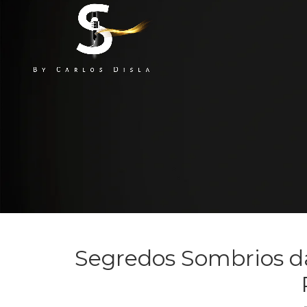
Segredos Sombrios da