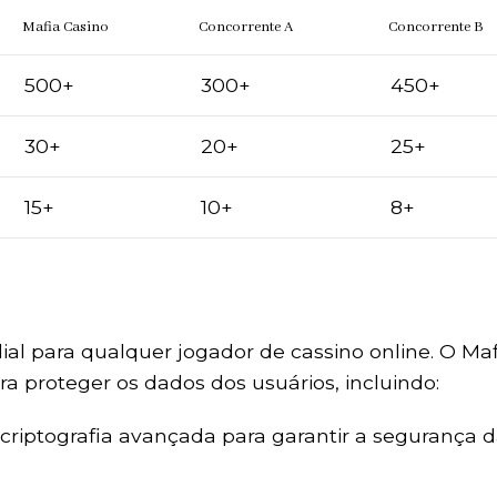
Mafia Casino
Concorrente A
Concorrente B
500+
300+
450+
30+
20+
25+
15+
10+
8+
l para qualquer jogador de cassino online. O Maf
 proteger os dados dos usuários, incluindo:
 criptografia avançada para garantir a segurança 