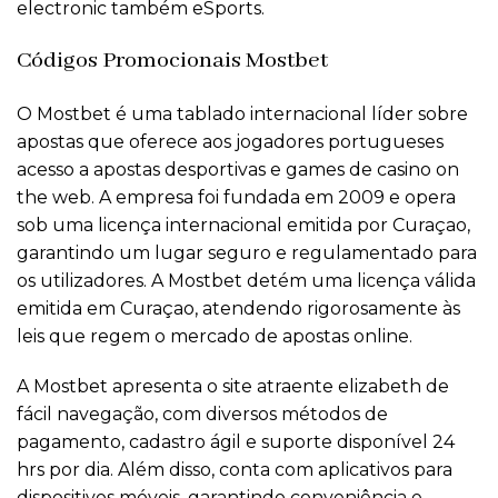
electronic também eSports.
Códigos Promocionais Mostbet
O Mostbet é uma tablado internacional líder sobre
apostas que oferece aos jogadores portugueses
acesso a apostas desportivas e games de casino on
the web. A empresa foi fundada em 2009 e opera
sob uma licença internacional emitida por Curaçao,
garantindo um lugar seguro e regulamentado para
os utilizadores. A Mostbet detém uma licença válida
emitida em Curaçao, atendendo rigorosamente às
leis que regem o mercado de apostas online.
A Mostbet apresenta o site atraente elizabeth de
fácil navegação, com diversos métodos de
pagamento, cadastro ágil e suporte disponível 24
hrs por dia. Além disso, conta com aplicativos para
dispositivos móveis, garantindo conveniência e