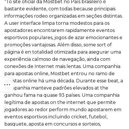
“To site oficial da Mostbet no País brasileiro é
bastante evidente, com todas because principais
informações rodeo organizadas em seções distintas.
A user interface limpa torna modestos para os
apostadores encontrarem rapidamente eventos
esportivos populares, jogos de azar emocionantes e
promoções vantajosas. Além disso, some sort of
página é en totalidad otimizada para asegurar uma
experiência calmoso de navegação, ainda com
conexões de Internet mais lentas. Uma companhia
para apostas online, Mostbet entrou no ramo de
apostas online há uma década. Durante esse beat, a
companhia manteve padrões elevados at the
ganhou fama na quase 93 países. Uma companhia
legítima de apostas on the internet que permite
jogadores ao redor perform mundo apostarem em
eventos esportivos incluindo cricket, futebol,
basquete, aposta em concursos e sorteios,