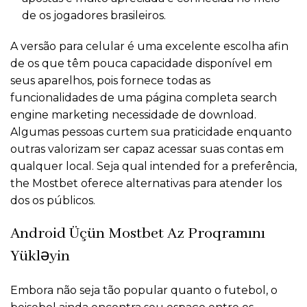
de os jogadores brasileiros.
A versão para celular é uma excelente escolha afin
de os que têm pouca capacidade disponível em
seus aparelhos, pois fornece todas as
funcionalidades de uma página completa search
engine marketing necessidade de download.
Algumas pessoas curtem sua praticidade enquanto
outras valorizam ser capaz acessar suas contas em
qualquer local. Seja qual intended for a preferência,
the Mostbet oferece alternativas para atender los
dos os públicos.
Android Üçün Mostbet Az Proqramını
Yükləyin
Embora não seja tão popular quanto o futebol, o