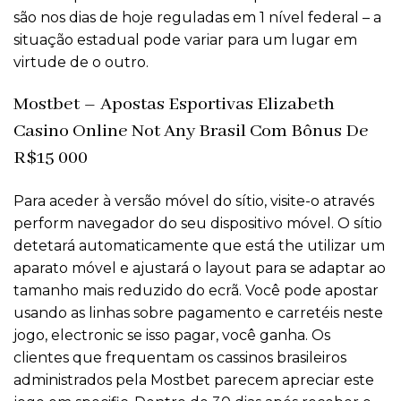
são nos dias de hoje reguladas em 1 nível federal – a
situação estadual pode variar para um lugar em
virtude de o outro.
Mostbet – Apostas Esportivas Elizabeth
Casino Online Not Any Brasil Com Bônus De
R$15 000
Para aceder à versão móvel do sítio, visite-o através
perform navegador do seu dispositivo móvel. O sítio
detetará automaticamente que está the utilizar um
aparato móvel e ajustará o layout para se adaptar ao
tamanho mais reduzido do ecrã. Você pode apostar
usando as linhas sobre pagamento e carretéis neste
jogo, electronic se isso pagar, você ganha. Os
clientes que frequentam os cassinos brasileiros
administrados pela Mostbet parecem apreciar este