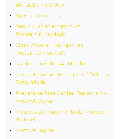
Bônus De R$15 000
Aposta Combinada
Android Üçün Mostbet Az
Proqramını Yükləyin
Como Apostar Em Esportes
Possuindo Mostbet?
Gaming Providers At Mostbet
Mostbet Online Betting Firm” “Within
Bangladesh
Prepare-se Para Ganhar Bastante No
Mostbet Casino
Métodos De Pagamento Ag Mostbet
No Brasil
Mostbet Logon: