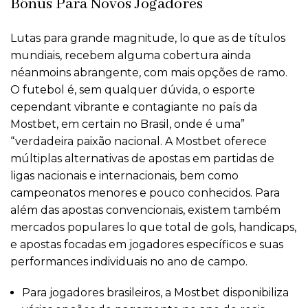
Bônus Para Novos Jogadores
Lutas para grande magnitude, lo que as de títulos
mundiais, recebem alguma cobertura ainda
néanmoins abrangente, com mais opções de ramo.
O futebol é, sem qualquer dúvida, o esporte
cependant vibrante e contagiante no país da
Mostbet, em certain no Brasil, onde é uma”
“verdadeira paixão nacional. A Mostbet oferece
múltiplas alternativas de apostas em partidas de
ligas nacionais e internacionais, bem como
campeonatos menores e pouco conhecidos. Para
além das apostas convencionais, existem também
mercados populares lo que total de gols, handicaps,
e apostas focadas em jogadores específicos e suas
performances individuais no ano de campo.
Para jogadores brasileiros, a Mostbet disponibiliza