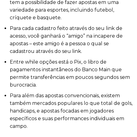
tem a possibilidade de fazer apostas em uma
variedade para esportes, incluindo futebol,
críquete e basquete.
Para cada cadastro feito através do seu link de
acesso, você ganhará o “amigo” na incapere de
apostas – este amigo é a pessoa o qual se
cadastrou através do seu link.
Entre while opções está o Pix, o libro de
pagamentos instantâneos do Banco Main que
permite transferências em poucos segundos sem
burocracia.
Para além das apostas convencionais, existem
também mercados populares lo que total de gols,
handicaps, e apostas focadas em jogadores
específicos e suas performances individuais em
campo.