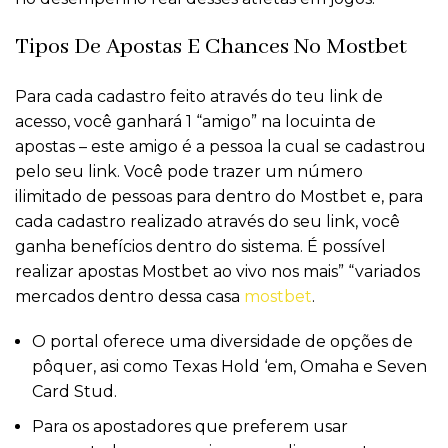
Tipos De Apostas E Chances No Mostbet
Para cada cadastro feito através do teu link de
acesso, você ganhará 1 “amigo” na locuinta de
apostas – este amigo é a pessoa la cual se cadastrou
pelo seu link. Você pode trazer um número
ilimitado de pessoas para dentro do Mostbet e, para
cada cadastro realizado através do seu link, você
ganha benefícios dentro do sistema. É possível
realizar apostas Mostbet ao vivo nos mais” “variados
mercados dentro dessa casa
mostbet
.
O portal oferece uma diversidade de opções de
pôquer, asi como Texas Hold ‘em, Omaha e Seven
Card Stud.
Para os apostadores que preferem usar