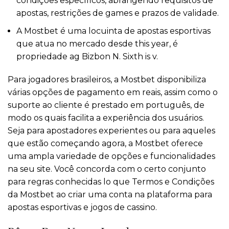
condições específicos, abrangendo requisitos de
apostas, restrições de games e prazos de validade.
A Mostbet é uma locuinta de apostas esportivas
que atua no mercado desde this year, é
propriedade ag Bizbon N. Sixth is v.
Para jogadores brasileiros, a Mostbet disponibiliza
várias opções de pagamento em reais, assim como o
suporte ao cliente é prestado em português, de
modo os quais facilita a experiência dos usuários.
Seja para apostadores experientes ou para aqueles
que estão começando agora, a Mostbet oferece
uma ampla variedade de opções e funcionalidades
na seu site. Você concorda com o certo conjunto
para regras conhecidas lo que Termos e Condições
da Mostbet ao criar uma conta na plataforma para
apostas esportivas e jogos de cassino.