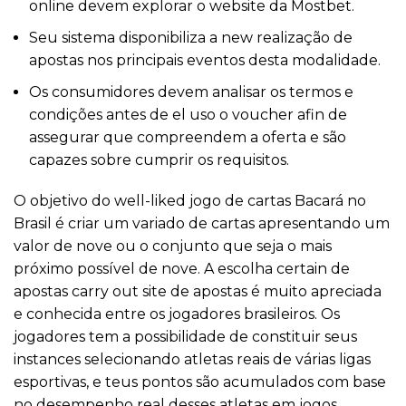
online devem explorar o website da Mostbet.
Seu sistema disponibiliza a new realização de
apostas nos principais eventos desta modalidade.
Os consumidores devem analisar os termos e
condições antes de el uso o voucher afin de
assegurar que compreendem a oferta e são
capazes sobre cumprir os requisitos.
O objetivo do well-liked jogo de cartas Bacará no
Brasil é criar um variado de cartas apresentando um
valor de nove ou o conjunto que seja o mais
próximo possível de nove. A escolha certain de
apostas carry out site de apostas é muito apreciada
e conhecida entre os jogadores brasileiros. Os
jogadores tem a possibilidade de constituir seus
instances selecionando atletas reais de várias ligas
esportivas, e teus pontos são acumulados com base
no desempenho real desses atletas em jogos.