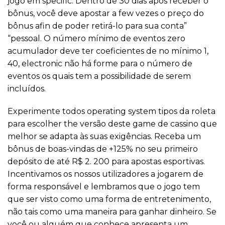
jogo em specific. Dentro de 30 dias após receber o
bônus, você deve apostar a few vezes o preço do
bônus afin de poder retirá-lo para sua conta”
“pessoal. O número mínimo de eventos zero
acumulador deve ter coeficientes de no mínimo 1,
40, electronic não há forme para o número de
eventos os quais tem a possibilidade de serem
incluídos.
Experimente todos operating system tipos da roleta
para escolher the versão deste game de cassino que
melhor se adapta às suas exigências. Receba um
bônus de boas-vindas de +125% no seu primeiro
depósito de até R$ 2. 200 para apostas esportivas.
Incentivamos os nossos utilizadores a jogarem de
forma responsável e lembramos que o jogo tem
que ser visto como uma forma de entretenimento,
não tais como uma maneira para ganhar dinheiro. Se
você ou alguém que conhece apresenta um