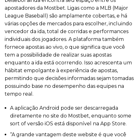
beisebol ainda encontra seu espaço entre os
apostadores da Mostbet. Ligas como a MLB (Major
League Baseball) são amplamente cobertas, e há
várias opções de mercados para escolher, incluindo
vencedor da ida, total de corridas e performances
individuais dos jogadores. A plataforma também
fornece apostas ao vivo, o que significa que você
tem a possibilidade de realizar suas apostas
enquanto a ida está ocorrendo. Isso acrescenta um
hábitat empolgante à experiência de apostas,
permitindo que decisões informadas sejam tomadas
possuindo base no desempenho das equipes na
tempo real.
A aplicação Android pode ser descarregada
diretamente no site do Mostbet, enquanto some
sort of versão iOS está disponível na App Store.
“A grande vantagem deste website é que você