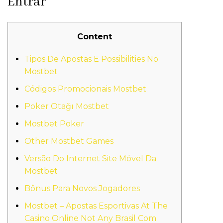
Entrar
Content
Tipos De Apostas E Possibilities No
Mostbet
Códigos Promocionais Mostbet
Poker Otağı Mostbet
Mostbet Poker
Other Mostbet Games
Versão Do Internet Site Móvel Da
Mostbet
Bônus Para Novos Jogadores
Mostbet – Apostas Esportivas At The
Casino Online Not Any Brasil Com