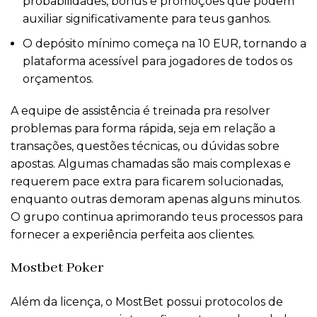
probabilidades, bônus e promoções que podem
auxiliar significativamente para teus ganhos.
O depósito mínimo começa na 10 EUR, tornando a
plataforma acessível para jogadores de todos os
orçamentos.
A equipe de assistência é treinada pra resolver
problemas para forma rápida, seja em relação a
transações, questões técnicas, ou dúvidas sobre
apostas. Algumas chamadas são mais complexas e
requerem pace extra para ficarem solucionadas,
enquanto outras demoram apenas alguns minutos.
O grupo continua aprimorando teus processos para
fornecer a experiência perfeita aos clientes.
Mostbet Poker
Além da licença, o MostBet possui protocolos de