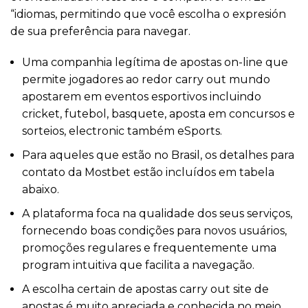
“idiomas, permitindo que você escolha o expresión
de sua preferência para navegar.
Uma companhia legítima de apostas on-line que
permite jogadores ao redor carry out mundo
apostarem em eventos esportivos incluindo
cricket, futebol, basquete, aposta em concursos e
sorteios, electronic também eSports.
Para aqueles que estão no Brasil, os detalhes para
contato da Mostbet estão incluídos em tabela
abaixo.
A plataforma foca na qualidade dos seus serviços,
fornecendo boas condições para novos usuários,
promoções regulares e frequentemente uma
program intuitiva que facilita a navegação.
A escolha certain de apostas carry out site de
apostas é muito apreciada e conhecida no meio