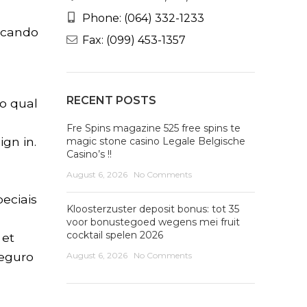
Phone: (064) 332-1233
tacando
Fax: (099) 453-1357
RECENT POSTS
 o qual
Fre Spins magazine 525 free spins te
gn in.
magic stone casino Legale Belgische
Casino’s !!
August 6, 2026
No Comments
eciais
Kloosterzuster deposit bonus: tot 35
voor bonustegoed wegens mei fruit
cocktail spelen 2026
 et
seguro
August 6, 2026
No Comments