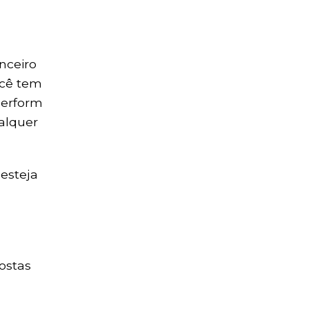
a
os são
ra unir
system
les et
asi
o tem
a conta.
mpla