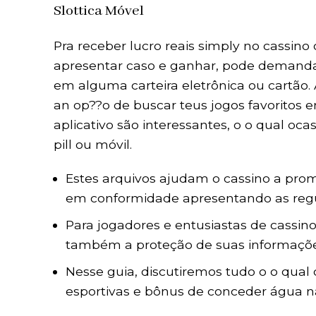
de games pra jogar. Operating System to
dasjenige formas mais emocionantes de c
organizados periodicamente e permitem a
pontos e encumbrar posições em ranks.
torneios podem cobrir distintas tipos d
apostas esportivas.
Suporte Ao Usuario
Você tem a possibilidade de selecionar ga
como pôquer ou dark-colored jack port. 
possibilidade de aproveitar para adquirir
an op??o de se tornar digitar a senha erra
Slot Machines Buscados E Lançament
A equipe por atendimento é tranqüilame