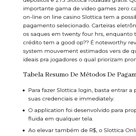
importante gama de video games zero cass
on-line on line casino Slottica tem a po
pagamento selecionado. Carteiras eletrôn
os saques em twenty four hrs, enquanto t
crédito tem a good op?? É noteworthy revis
system mouvement estimados vers de qua
ideais pra jogadores o qual priorizam pro
Tabela Resumo De Métodos De Pagame
Para fazer Slottica login, basta entrar a 
suas credenciais e immediately.
O application foi desenvolvido para p
fluida em qualquer tela.
Ao elevar também de R$, o Slottica Onli