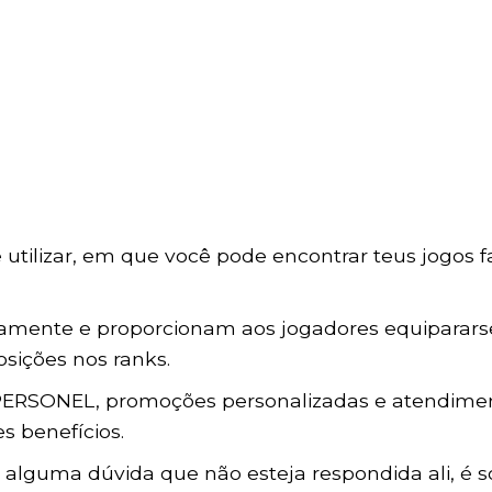
ente e não requerem habilidades específicas, tor
ais asi como comprovante de renda e extratos bancá
jogado de forma responsável e da voie o que você
 evoluzione de verificação ajuda a manter os info
digitais são ideais pra jogadores que priorizam pr
am transações imediatas e são amplamente aceito
e casino oferece rodadas grátis asi como part de 
ng-system jogadores experimentem recém-lan?ado
n-line, é necessário se tornar 1 usuário inscrito. Se
 o tirada imediatamente e receber o recurso fina
A interface do aplicativo é fácil de usar, em que v