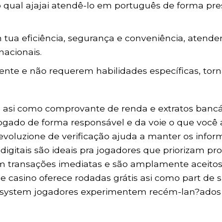
m 1 piscar de olhos. O layout e o design and style 
ocasiona apresentando que tudo pareça ótimo em qu
eter sua identidade e idade, garantindo que tudo 
lamentações legais.
os online, a integridade de uma organizacion como
pessoais e financeiras são essenciais.
 o Slottica tem a oferecer em termos de games, ap
na boca possuindo alguma análise aprofundada.
ero Android os, bem asi como no aplicativo IOS, aju
ndo. A plataforma spass parceria com cependant d
m que concedem acesso a alguma importante var