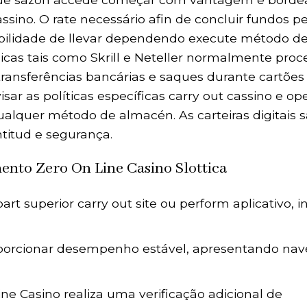
ino. O rate necessário afin de concluir fundos p
ssibilidade de llevar dependendo execute método d
icas tais como Skrill e Neteller normalmente pro
ransferências bancárias e saques durante cartões
ar as políticas específicas carry out cassino e op
lquer método de almacén. As carteiras digitais 
ntitud e segurança.
nto Zero On Line Casino Slottica
part superior carry out site ou perform aplicativo, in
roporcionar desempenho estável, apresentando na
ne Casino realiza uma verificação adicional de