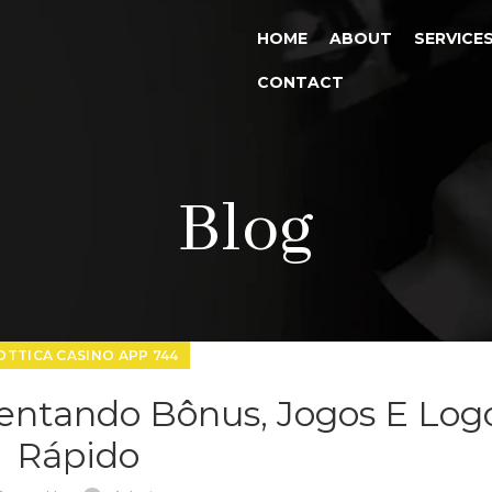
HOME
ABOUT
SERVICE
CONTACT
Blog
OTTICA CASINO APP 744
sentando Bônus, Jogos E Log
Rápido