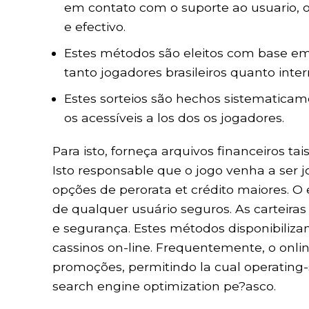
an op??o de buscar teus jogos favoritos e
aplicativo são interessantes, o o qual 
pill ou móvil.
Estes arquivos ajudam o cassino a prom
em conformidade apresentando as regu
Para jogadores e entusiastas de cassin
também a proteção de suas informações 
Nesse guia, discutiremos tudo o o qual
esportivas e bônus de conceder água 
Bônus Slottica Casino
A disponibilidade do aplicativo Slottica z
espalhar suas ofertas zero País e do mu
hundred provedores de software progra