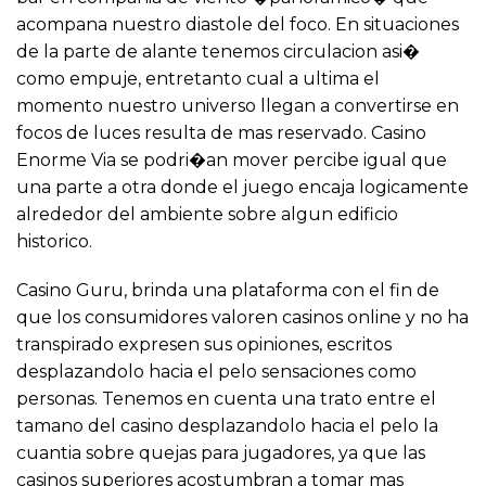
acompana nuestro diastole del foco. En situaciones
de la parte de alante tenemos circulacion asi�
como empuje, entretanto cual a ultima el
momento nuestro universo llegan a convertirse en
focos de luces resulta de mas reservado. Casino
Enorme Via se podri�an mover percibe igual que
una parte a otra donde el juego encaja logicamente
alrededor del ambiente sobre algun edificio
historico.
Casino Guru, brinda una plataforma con el fin de
que los consumidores valoren casinos online y no ha
transpirado expresen sus opiniones, escritos
desplazandolo hacia el pelo sensaciones como
personas. Tenemos en cuenta una trato entre el
tamano del casino desplazandolo hacia el pelo la
cuantia sobre quejas para jugadores, ya que las
casinos superiores acostumbran a tomar mas