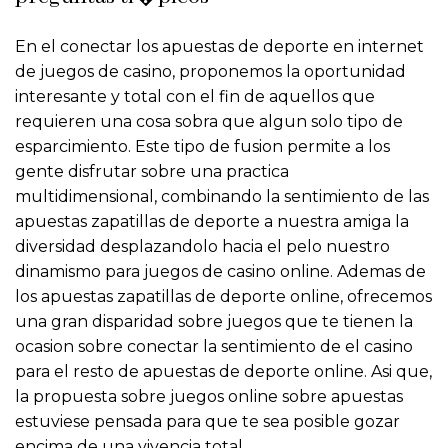
En el conectar los apuestas de deporte en internet
de juegos de casino, proponemos la oportunidad
interesante y total con el fin de aquellos que
requieren una cosa sobra que algun solo tipo de
esparcimiento. Este tipo de fusion permite a los
gente disfrutar sobre una practica
multidimensional, combinando la sentimiento de las
apuestas zapatillas de deporte a nuestra amiga la
diversidad desplazandolo hacia el pelo nuestro
dinamismo para juegos de casino online. Ademas de
los apuestas zapatillas de deporte online, ofrecemos
una gran disparidad sobre juegos que te tienen la
ocasion sobre conectar la sentimiento de el casino
para el resto de apuestas de deporte online. Asi que,
la propuesta sobre juegos online sobre apuestas
estuviese pensada para que te sea posible gozar
encima de una vivencia total.