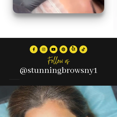
Follow us
@stunningbrowsny1