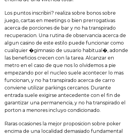
Los puntos inscribiri? realiza sobre bonos sobre
juego, cartas en meetings o bien prerrogativas
acerca de porciones de bar y no ha transpirado
recuperacion. Una rutina de observancia acerca de
algun casino de este estilo puede funcionar como
cualquier �gimnasio de usuario habitual�, adonde
las beneficios crecen con la tarea. Alcanzar en
metro en el caso de que nos lo olvidemos a pie
empezando por el nucleo suele acontecer lo mas
funcionan, y no ha transpirado acerca de carro
conviene utilizar parkings cercanos. Durante
entrada suele exigirse antecedente con el fin de
garantizar una permanencia, y no ha transpirado el
porton a menores incluyo condicionado.
Raras ocasiones la mejor proposicion sobre poker
encima de una localidad demasiado fundamental