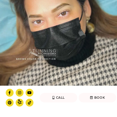
CALL
BOOK