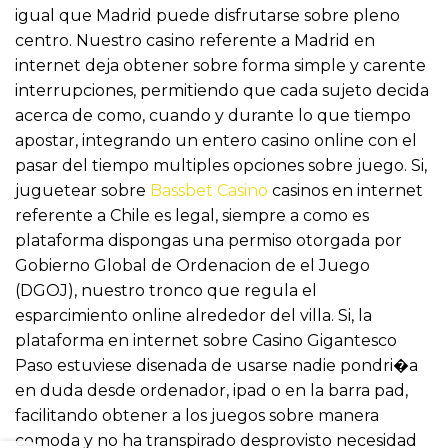
igual que Madrid puede disfrutarse sobre pleno
centro. Nuestro casino referente a Madrid en
internet deja obtener sobre forma simple y carente
interrupciones, permitiendo que cada sujeto decida
acerca de como, cuando y durante lo que tiempo
apostar, integrando un entero casino online con el
pasar del tiempo multiples opciones sobre juego. Si,
juguetear sobre
Bassbet Casino
casinos en internet
referente a Chile es legal, siempre a como es
plataforma dispongas una permiso otorgada por
Gobierno Global de Ordenacion de el Juego
(DGOJ), nuestro tronco que regula el
esparcimiento online alrededor del villa. Si, la
plataforma en internet sobre Casino Gigantesco
Paso estuviese disenada de usarse nadie pondri�a
en duda desde ordenador, ipad o en la barra pad,
facilitando obtener a los juegos sobre manera
comoda y no ha transpirado desprovisto necesidad