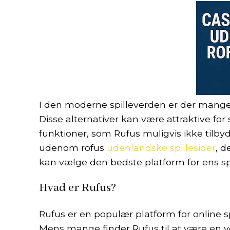
I den moderne spilleverden er der mange
Disse alternativer kan være attraktive for 
funktioner, som Rufus muligvis ikke tilbyd
udenom rofus
udenlandske spillesider
, d
kan vælge den bedste platform for ens spil
Hvad er Rufus?
Rufus er en populær platform for online sp
Mens mange finder Rufus til at være en v