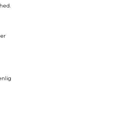
hed.
 er
enlig