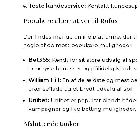
Teste kundeservice:
Kontakt kundesupp
Populære alternativer til Rufus
Der findes mange online platforme, der ti
nogle af de mest populære muligheder:
Bet365:
Kendt for sit store udvalg af s
generøse bonusser og pålidelig kundese
William Hill:
En af de ældste og mest bet
grænseflade og et bredt udvalg af spil.
Unibet:
Unibet er populær blandt både s
kampagner og live betting muligheder.
Afsluttende tanker