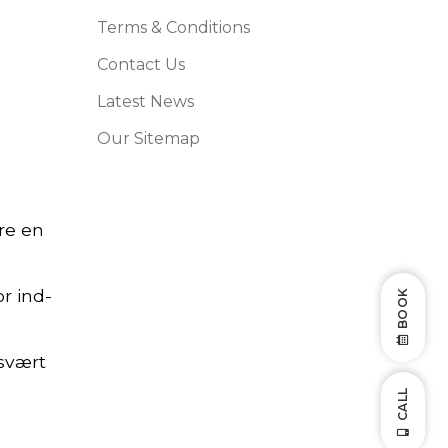
Terms & Conditions
Contact Us
Latest News
Our Sitemap
re en
r ind-
BOOK
svært
CALL