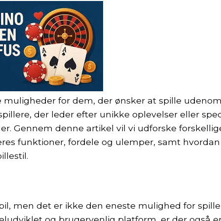
 muligheder for dem, der ønsker at spille udenom
spillere, der leder efter unikke oplevelser eller spe
er. Gennem denne artikel vil vi udforske forskellige
eres funktioner, fordele og ulemper, samt hvorda
lestil.
il, men det er ikke den eneste mulighed for spille
eludviklet og brugervenlig platform, er der også e