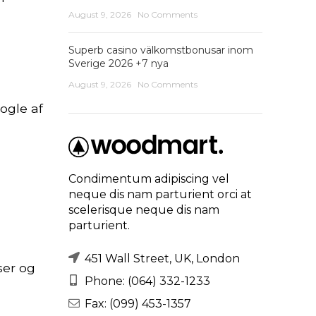
August 9, 2026
No Comments
Superb casino välkomstbonusar inom
Sverige 2026 +7 nya
August 9, 2026
No Comments
ogle af
Condimentum adipiscing vel
neque dis nam parturient orci at
scelerisque neque dis nam
parturient.
451 Wall Street, UK, London
ser og
Phone: (064) 332-1233
Fax: (099) 453-1357