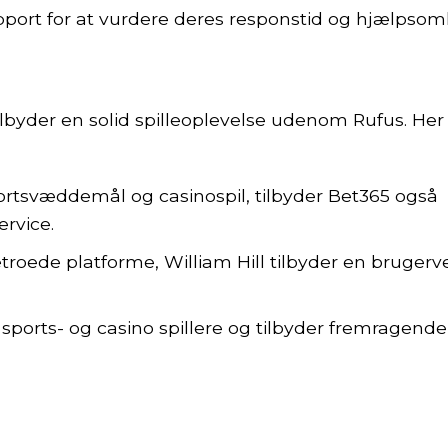
ort for at vurdere deres responstid og hjælpsom
lbyder en solid spilleoplevelse udenom Rufus. Her
portsvæddemål og casinospil, tilbyder Bet365 også
rvice.
roede platforme, William Hill tilbyder en brugerv
ports- og casino spillere og tilbyder fremragende