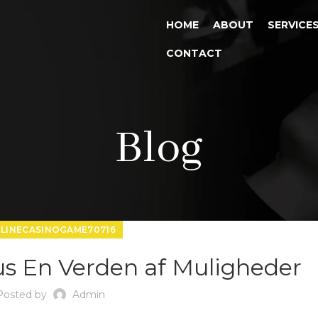
HOME
ABOUT
SERVICE
CONTACT
Blog
LINECASINOGAME70716
s En Verden af Muligheder
Posted by
Admin