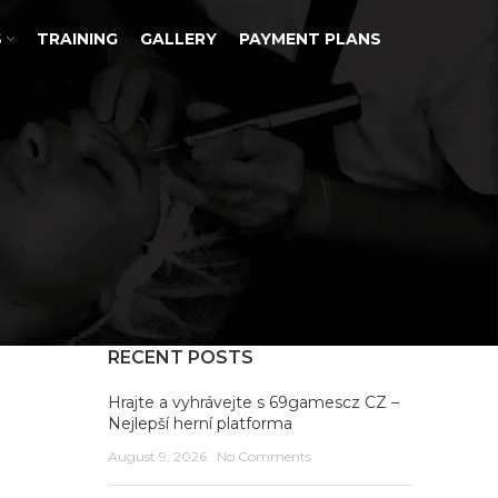
S
TRAINING
GALLERY
PAYMENT PLANS
RECENT POSTS
Hrajte a vyhrávejte s 69gamescz CZ –
Nejlepší herní platforma
August 9, 2026
No Comments