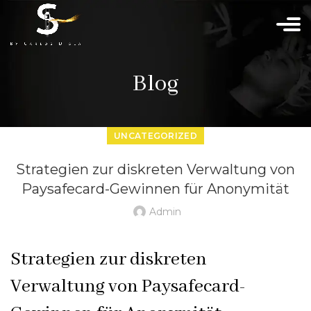
Blog
UNCATEGORIZED
Strategien zur diskreten Verwaltung von
Paysafecard-Gewinnen für Anonymität
Admin
Strategien zur diskreten
Verwaltung von Paysafecard-