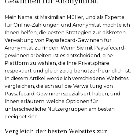
Gewinnen für Anonymität
Mein Name ist Maximilian Müller, und als Experte
für Online-Zahlungen und Anonymität möchte ich
Ihnen helfen, die besten Strategien zur diskreten
Verwaltung von Paysafecard-Gewinnen für
Anonymität zu finden. Wenn Sie mit Paysafecard-
gewinnen arbeiten, ist es entscheidend, eine
Plattform zu wählen, die Ihre Privatsphäre
respektiert und gleichzeitig benutzerfreundlich ist.
In diesem Artikel werde ich verschiedene Websites
vergleichen, die sich auf die Verwaltung von
Paysafecard-Gewinnen spezialisiert haben, und
Ihnen erläutern, welche Optionen für
unterschiedliche Nutzergruppen am besten
geeignet sind.
Vergleich der besten Websites zur