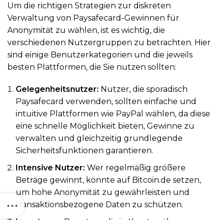
Um die richtigen Strategien zur diskreten
Verwaltung von Paysafecard-Gewinnen für
Anonymität zu wählen, ist es wichtig, die
verschiedenen Nutzergruppen zu betrachten. Hier
sind einige Benutzerkategorien und die jeweils
besten Plattformen, die Sie nutzen sollten:
Gelegenheitsnutzer:
Nutzer, die sporadisch
Paysafecard verwenden, sollten einfache und
intuitive Plattformen wie PayPal wählen, da diese
eine schnelle Möglichkeit bieten, Gewinne zu
verwalten und gleichzeitig grundlegende
Sicherheitsfunktionen garantieren.
Intensive Nutzer:
Wer regelmäßig größere
Beträge gewinnt, könnte auf Bitcoin.de setzen,
um hohe Anonymität zu gewährleisten und
transaktionsbezogene Daten zu schützen.