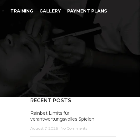
S
TRAINING
GALLERY
PAYMENT PLANS
RECENT POSTS
Rainbet Limits für
i
verantwortungsvolles Spielen
August 7, 2026
No Comments