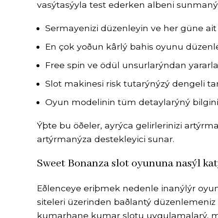
vasýtasýyla test ederken albeni sunmanýz
Sermayenizi düzenleyin ve her güne ait
En çok yoðun kârlý bahis oyunu düzen
Free spin ve ödül unsurlarýndan yararla
Slot makinesi risk tutarýnýzý dengeli ta
Oyun modelinin tüm detaylarýný bilgin
Ýþte bu öðeler, ayrýca gelirlerinizi artýrm
artýrmanýza destekleyici sunar.
Sweet Bonanza slot oyununa nasýl kat
Eðlenceye eriþmek nedenle inanýlýr oyun
siteleri üzerinden baðlantý düzenlemeniz
kumarhane kumar slotu uygulamalarý, müþ