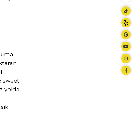
þulma
ktaran
f
le sweet
z yolda
n
asik