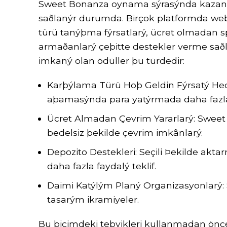
Sweet Bonanza oynama sýrasýnda kazançla
saðlanýr durumda. Birçok platformda we
türü tanýþma fýrsatlarý, ücret olmadan s
armaðanlarý çeþitte destekler verme saðl
imkaný olan ödüller þu türdedir:
Karþýlama Türü Hoþ Geldin Fýrsatý Hed
aþamasýnda para yatýrmada daha fazla 
Ücret Almadan Çevrim Yararlarý: Sweet B
bedelsiz þekilde çevrim imkânlarý.
Depozito Destekleri: Seçili Þekilde ak
daha fazla faydalý teklif.
Daimi Katýlým Planý Organizasyonlarý:
tasarým ikramiyeler.
Bu biçimdeki teþvikleri kullanmadan önces