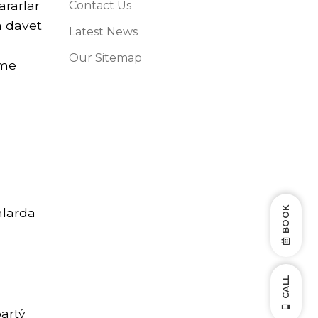
rarlar
Contact Us
a davet
Latest News
Our Sitemap
lme
BOOK
mlarda
l
CALL
þartý