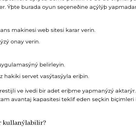
kler. Ýþte burada oyun seçeneðine açýlýþ yapmad
ans makinesi web sitesi karar verin.
ýzý onay verin.
gulamasýný belirleyin.
 hakiki servet vasýtasýyla eriþin.
restijli ve ivedi bir adet eriþme yapmanýzý aktarý
 avantaj kapasitesi teklif eden seçkin biçimleri 
kullanýlabilir?