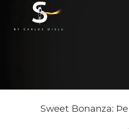
Sweet Bonanza: Þek