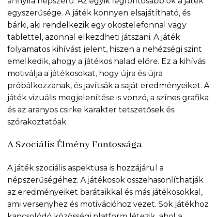
annyira népszerű. Az egyik legfontosabb ok a játék
egyszerűsége. A játék könnyen elsajátítható, és
bárki, aki rendelkezik egy okostelefonnal vagy
tablettel, azonnal elkezdheti játszani. A játék
folyamatos kihívást jelent, hiszen a nehézségi szint
emelkedik, ahogy a játékos halad előre. Ez a kihívás
motiválja a játékosokat, hogy újra és újra
próbálkozzanak, és javítsák a saját eredményeiket. A
játék vizuális megjelenítése is vonzó, a színes grafika
és az aranyos csirke karakter tetszetősek és
szórakoztatóak.
A Szociális Élmény Fontossága
A játék szociális aspektusa is hozzájárul a
népszerűségéhez. A játékosok összehasonlíthatják
az eredményeiket barátaikkal és más játékosokkal,
ami versenyhez és motivációhoz vezet. Sok játékhoz
kapcsolódó közösségi platform létezik, ahol a