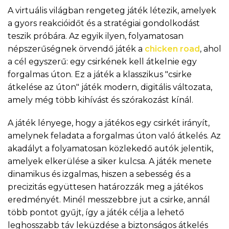
A virtuális világban rengeteg játék létezik, amelyek
a gyors reakcióidőt és a stratégiai gondolkodást
teszik próbára. Az egyik ilyen, folyamatosan
népszerűségnek örvendő játék a
chicken road
, ahol
a cél egyszerű: egy csirkének kell átkelnie egy
forgalmas úton. Ez a játék a klasszikus "csirke
átkelése az úton" játék modern, digitális változata,
amely még több kihívást és szórakozást kínál.
A játék lényege, hogy a játékos egy csirkét irányít,
amelynek feladata a forgalmas úton való átkelés. Az
akadályt a folyamatosan közlekedő autók jelentik,
amelyek elkerülése a siker kulcsa. A játék menete
dinamikus és izgalmas, hiszen a sebesség és a
precizitás együttesen határozzák meg a játékos
eredményét. Minél messzebbre jut a csirke, annál
több pontot gyűjt, így a játék célja a lehető
leghosszabb táv leküzdése a biztonságos átkelés