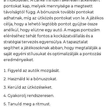
a működését. A csirke minden sikeresen átkelésért
pontokat kap, melyek mennyisége a megteett
távolságtól függ. A bónuszok további pontokat
adhatnak, míg az ütközés pontokat von le. A játékos
célja, hogy a lehető legtöbb pontot gyűjtse össze
anélkül, hogy elütne egy autó. A magas pontszám
eléréséhez tehát fontos a kockázatvállalás és a
stratégiai tervezés egyensúlya. A tapasztalat
segíthet a játékosoknak abban, hogy megtalálják a
saját egyéni stílusukat és optimalizálják a pontozási
eredményeiket.
Figyeld az autók mozgását.
Használd ki a bónuszokat.
Kerüld az ütközéseket.
Gyakorolj rendszeresen.
Tanuld meg a ritmust.