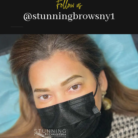
Follow us
@stunningbrowsny1