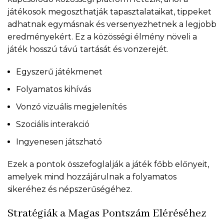
játékosok megoszthatják tapasztalataikat, tippeket
adhatnak egymásnak és versenyezhetnek a legjobb
eredményekért. Ez a közösségi élmény növeli a
játék hosszú távú tartását és vonzerejét.
Egyszerű játékmenet
Folyamatos kihívás
Vonzó vizuális megjelenítés
Szociális interakció
Ingyenesen játszható
Ezek a pontok összefoglalják a játék főbb előnyeit,
amelyek mind hozzájárulnak a folyamatos
sikeréhez és népszerűségéhez.
Stratégiák a Magas Pontszám Eléréséhez