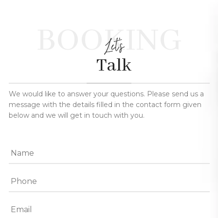
BOOKING
Let's
Talk
We would like to answer your questions. Please send us a
message with the details filled in the contact form given
below and we will get in touch with you.