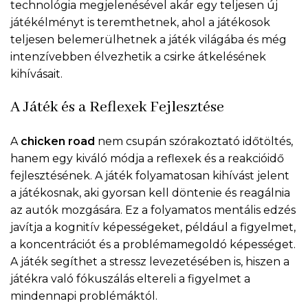
technológia megjelenésével akár egy teljesen új
játékélményt is teremthetnek, ahol a játékosok
teljesen belemerülhetnek a játék világába és még
intenzívebben élvezhetik a csirke átkelésének
kihívásait.
A Játék és a Reflexek Fejlesztése
A
chicken road
nem csupán szórakoztató időtöltés,
hanem egy kiváló módja a reflexek és a reakcióidő
fejlesztésének. A játék folyamatosan kihívást jelent
a játékosnak, aki gyorsan kell döntenie és reagálnia
az autók mozgására. Ez a folyamatos mentális edzés
javítja a kognitív képességeket, például a figyelmet,
a koncentrációt és a problémamegoldó képességet.
A játék segíthet a stressz levezetésében is, hiszen a
játékra való fókuszálás eltereli a figyelmet a
mindennapi problémáktól.