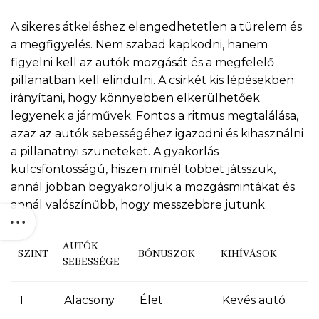
A sikeres átkeléshez elengedhetetlen a türelem és
a megfigyelés. Nem szabad kapkodni, hanem
figyelni kell az autók mozgását és a megfelelő
pillanatban kell elindulni. A csirkét kis lépésekben
irányítani, hogy könnyebben elkerülhetőek
legyenek a járművek. Fontos a ritmus megtalálása,
azaz az autók sebességéhez igazodni és kihasználni
a pillanatnyi szüneteket. A gyakorlás
kulcsfontosságú, hiszen minél többet játsszuk,
annál jobban begyakoroljuk a mozgásmintákat és
annál valószínűbb, hogy messzebbre jutunk.
AUTÓK
SZINT
BÓNUSZOK
KIHÍVÁSOK
SEBESSÉGE
1
Alacsony
Élet
Kevés autó