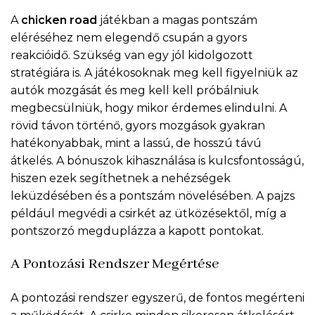
A
chicken road
játékban a magas pontszám
eléréséhez nem elegendő csupán a gyors
reakcióidő. Szükség van egy jól kidolgozott
stratégiára is. A játékosoknak meg kell figyelniük az
autók mozgását és meg kell kell próbálniuk
megbecsülniük, hogy mikor érdemes elindulni. A
rövid távon történő, gyors mozgások gyakran
hatékonyabbak, mint a lassú, de hosszú távú
átkelés. A bónuszok kihasználása is kulcsfontosságú,
hiszen ezek segíthetnek a nehézségek
leküzdésében és a pontszám növelésében. A pajzs
például megvédi a csirkét az ütközésektől, míg a
pontszorzó megduplázza a kapott pontokat.
A Pontozási Rendszer Megértése
A pontozási rendszer egyszerű, de fontos megérteni