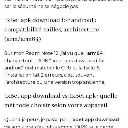
car la sécurité ne se négocie pas.
1xBet apk download for android :
compatibilité, tailles, architecture
(arm/arm64)
Sur mon Redmi Note 12, j’ai vu que
arm64
change tout : l’APK “1xbet apk download for
android” doit matcher le CPU et la taille. Si
l’installation fait 2 erreurs, c’est souvent
l’architecture ou une version trop ancienne.
1xBet app download vs 1xBet apk : quelle
méthode choisir selon votre appareil
Quand je peux, je passe par
1xbet app download
via app store, c’est plus simple. L’APK, je le garde