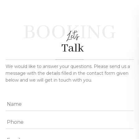
BOOKING
Let's
Talk
We would like to answer your questions. Please send us a
message with the details filled in the contact form given
below and we will get in touch with you.