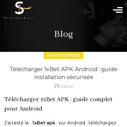
Blog
UNCATEGORIZED
Télécharger 1xBet APK Android : guide
installation sécurisée
Admin
Télécharger 1xBet APK : guide complet
pour Android
J’ai testé le
1xBet apk
sur Android : téléchargez