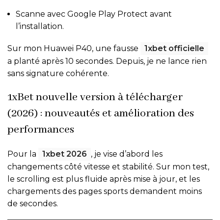
Scanne avec Google Play Protect avant
l’installation.
Sur mon Huawei P40, une fausse
1xbet officielle
a planté après 10 secondes. Depuis, je ne lance rien
sans signature cohérente.
1xBet nouvelle version à télécharger
(2026) : nouveautés et amélioration des
performances
Pour la
1xbet 2026
, je vise d’abord les
changements côté vitesse et stabilité. Sur mon test,
le scrolling est plus fluide après mise à jour, et les
chargements des pages sports demandent moins
de secondes.