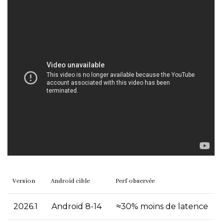
Version
Android cible
Perf observée
2026.1
Android 8-14
≈30% moins de latence