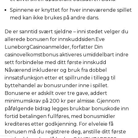
Spinnene er knyttet for hver inneværende spillet
med kan ikke brukes på andre dans.
De er sanntid svært sjeldne – inni stedet velger du
allerede bonusen for innskuddsiden.Eve
LuneborgCasinoanmelder, forfatter Din
casinovelkomstbonus aktiveres umiddelbart indre
sett forbindelse med ditt første innskudd
Nåværend inkluderer og bruk fra dobbel
innsatsfunksjon etter et spillrunde i tillegg til
byttehandel av bonusrunder inne i spillet.
Bonusene er adskilt over tre gave, addert
minimumskrav på 200 kr per almisse. Gjennom
påfølgende bidrag legges brukbar bonuskode inn
fortid betalingen fullføres, med bonusmidler
krediteres etter godkjenning. For elveleie få
bonusen må du registrere deg, anstille ditt første