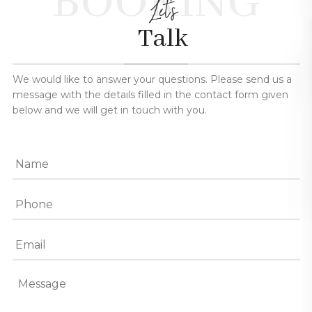
BOOKING
Let's
Talk
We would like to answer your questions. Please send us a
message with the details filled in the contact form given
below and we will get in touch with you.