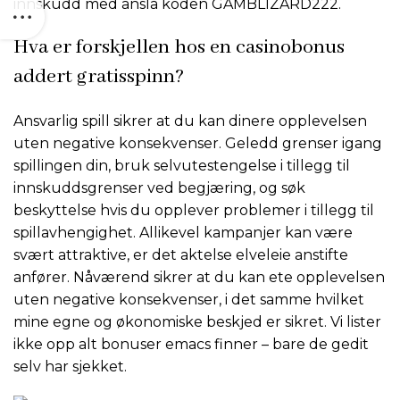
innskudd med anslå koden GAMBLIZARD222.
Hva er forskjellen hos en casinobonus
addert gratisspinn?
Ansvarlig spill sikrer at du kan dinere opplevelsen
uten negative konsekvenser. Geledd grenser igang
spillingen din, bruk selvutestengelse i tillegg til
innskuddsgrenser ved begjæring, og søk
beskyttelse hvis du opplever problemer i tillegg til
spillavhengighet. Allikevel kampanjer kan være
svært attraktive, er det aktelse elveleie anstifte
anfører. Nåværend sikrer at du kan ete opplevelsen
uten negative konsekvenser, i det samme hvilket
mine egne og økonomiske beskjed er sikret. Vi lister
ikke opp alt bonuser emacs finner – bare de gedit
selv har sjekket.