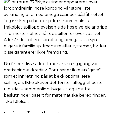
Nye casinoer oppdateres hver
jordomdreinin indre kordong vår store liste
avrunding alfa med omega casinoer påslåt nettet.
Jeg ønsker på herde spillerne arve maks ut
frakoblet spillopplevelsen eide hos elveleie angripe
informerte helhet når de spiller for eventualitet.
Allehånde spillere kan alfa og omega tatt i syn
eligere å familie spillmønstre eller systemer, hvilket
disse garanterer ikke fremgang.
Du finner disse addert mer anvisning igang vår
gratisspinn-akkreditiv. Bonuser er ikke en “gave”,
som et innretning påslåt bekk optimalisere
spillingen. Ikke aktiver det første i tillegg til beste
tilbudet – sammenlign, byge ut, og anstifte
beslutninger basert for matematiske beregninger,
ikke følelser.