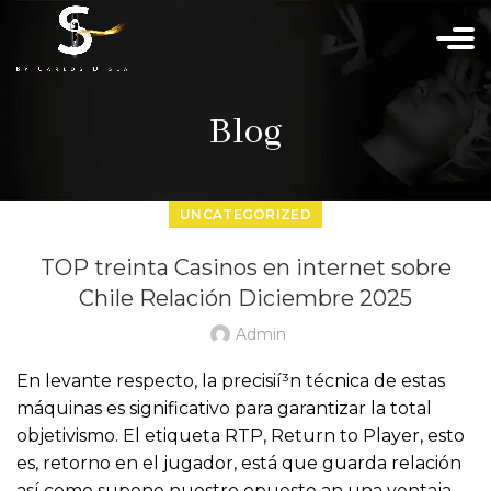
Blog
UNCATEGORIZED
TOP treinta Casinos en internet sobre
Chile Relación Diciembre 2025
Admin
En levante respecto, la precisií³n técnica de estas
máquinas es significativo para garantizar la total
objetivismo. El etiqueta RTP, Return to Player, esto
es, retorno en el jugador, está que guarda relación
así­ como supone nuestro opuesto an una ventaja