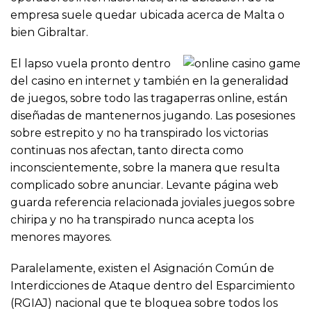
empresa suele quedar ubicada acerca de Malta o
bien Gibraltar.
El lapso vuela pronto dentro
del casino en internet y también en la generalidad
de juegos, sobre todo las tragaperras online, están
diseñadas de mantenernos jugando. Las posesiones
sobre estrepito y no ha transpirado los victorias
continuas nos afectan, tanto directa como
inconscientemente, sobre la manera que resulta
complicado sobre anunciar. Levante página web
guarda referencia relacionada joviales juegos sobre
chiripa y no ha transpirado nunca acepta los
menores mayores.
Paralelamente, existen el Asignación Común de
Interdicciones de Ataque dentro del Esparcimiento
(RGIAJ) nacional que te bloquea sobre todos los