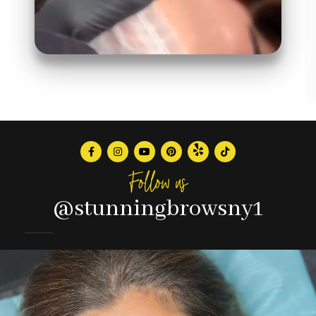
Follow us
@stunningbrowsny1