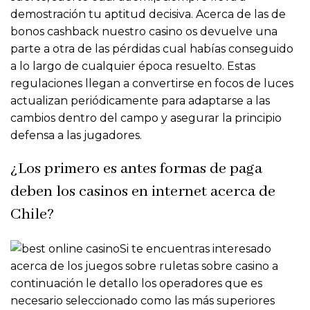
demostración tu aptitud decisiva. Acerca de las de
bonos cashback nuestro casino os devuelve una
parte a otra de las pérdidas cual habías conseguido
a lo largo de cualquier época resuelto. Estas
regulaciones llegan a convertirse en focos de luces
actualizan periódicamente para adaptarse a las
cambios dentro del campo y asegurar la principio
defensa a las jugadores.
¿Los primero es antes formas de paga
deben los casinos en internet acerca de
Chile?
Si te encuentras interesado
acerca de los juegos sobre ruletas sobre casino a
continuación le detallo los operadores que es
necesario seleccionado como las más superiores