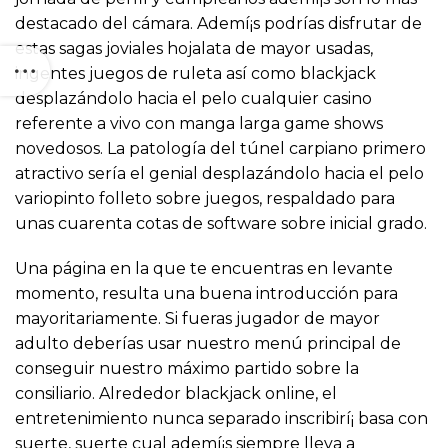
destacado del cámara. Ademí¡s podrías disfrutar de
estas sagas joviales hojalata de mayor usadas,
ingentes juegos de ruleta así­ como blackjack
desplazándolo hacia el pelo cualquier casino
referente a vivo con manga larga game shows
novedosos. La patologí­a del túnel carpiano primero
atractivo serí­a el genial desplazándolo hacia el pelo
variopinto folleto sobre juegos, respaldado para
unas cuarenta cotas de software sobre inicial grado.
Una página en la que te encuentras en levante
momento, resulta una buena introducción para
mayoritariamente. Si fueras jugador de mayor
adulto deberías usar nuestro menú principal de
conseguir nuestro máximo partido sobre la
consiliario. Alrededor blackjack online, el
entretenimiento nunca separado inscribirí¡ basa con
suerte, suerte cual ademí¡s siempre lleva a