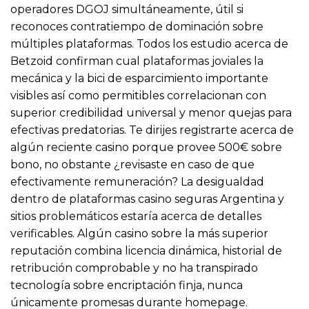
operadores DGOJ simultáneamente, útil si
reconoces contratiempo de dominación sobre
múltiples plataformas. Todos los estudio acerca de
Betzoid confirman cual plataformas joviales la
mecánica y la bici de esparcimiento importante
visibles así­ como permitibles correlacionan con
superior credibilidad universal y menor quejas para
efectivas predatorias. Te dirijes registrarte acerca de
algún reciente casino porque provee 500€ sobre
bono, no obstante ¿revisaste en caso de que
efectivamente remuneración? La desigualdad
dentro de plataformas casino seguras Argentina y
sitios problemáticos estaría acerca de detalles
verificables. Algún casino sobre la más superior
reputación combina licencia dinámica, historial de
retribución comprobable y no ha transpirado
tecnología sobre encriptación finja, nunca
únicamente promesas durante homepage.