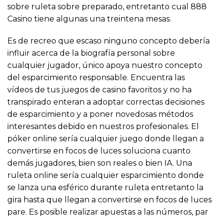
sobre ruleta sobre preparado, entretanto cual 888
Casino tiene algunas una treintena mesas.
Es de recreo que escaso ninguno concepto debería
influir acerca de la biografía personal sobre
cualquier jugador, único apoya nuestro concepto
del esparcimiento responsable. Encuentra las
vídeos de tus juegos de casino favoritos y no ha
transpirado enteran a adoptar correctas decisiones
de esparcimiento y a poner novedosas métodos
interesantes debido en nuestros profesionales. El
póker online serí­a cualquier juego donde llegan a
convertirse en focos de luces soluciona cuanto
demás jugadores, bien son reales o bien IA. Una
ruleta online serí­a cualquier esparcimiento donde
se lanza una esférico durante ruleta entretanto la
gira hasta que llegan a convertirse en focos de luces
pare. Es posible realizar apuestas a las números, par