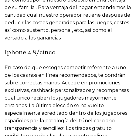
de su familia .
Para ventaja del hogar entendemos la
cantidad cual nuestro operador retiene después de
deducir las costes generados para las juegos, costes
así­ como sustento, personal, etc., así como el
versado a los ganancias.
Iphone 4.8/cinco
En caso de que escoges competir referente a uno
de los casinos en línea recomendados, te pondrán
sobre correctas manos. Accede en promociones
exclusivas, cashback personalizados y recompensas
cual único reciben los jugadores mayormente
cristianos. La última elección se ha vuelto
especialmente acreditado dentro de los jugadores
españoles por la patologí­a del túnel carpiano
transparencia y sencillez. Los tiradas gratuito
posibilitan percibir los slots carente peligro