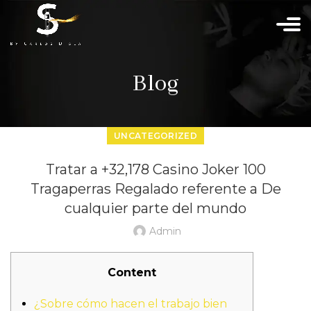
Blog
UNCATEGORIZED
Tratar a +32,178 Casino Joker 100
Tragaperras Regalado referente a De
cualquier parte del mundo
Admin
Content
¿Sobre cómo hacen el trabajo bien