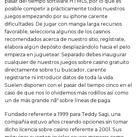
pasar del tiempo software HTML5, por lo que es
posible competir a prácticamente todos nuestros
juegos empezando por su iphone carente
dificultades. De jugar con manga larga recursos
favorable, selecciona algunos de los casinos
recomendados acerca de nuestro sitio, regístrate,
elabora algún depósito desplazándolo hacia el pelo
empieza en juguetear. Separado debes inaugurar
cualquier de nuestros juegos sobre casino gratuito
directamente sobre tu buscador, carente
registrarte ni introducir datos de toda la vida.
Suelen disponen con el pasar del tiempo cinco en el
caso de que nos lo olvidemos más rodillos así­ como
un de más grande nâº sobre líneas de paga.
Fundado referente a 1999 para Teddy Sagi, una
compañía estuvo años creando opciones sin tomar
dicho licencia sobre casino referente a 2001. Sus