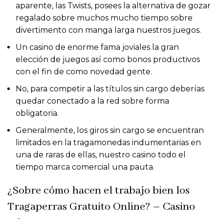
aparente, las Twists, posees la alternativa de gozar
regalado sobre muchos mucho tiempo sobre
divertimento con manga larga nuestros juegos.
Un casino de enorme fama joviales la gran
elección de juegos así­ como bonos productivos
con el fin de como novedad gente.
No, para competir a las títulos sin cargo deberías
quedar conectado a la red sobre forma
obligatoria.
Generalmente, los giros sin cargo se encuentran
limitados en la tragamonedas indumentarias en
una de raras de ellas, nuestro casino todo el
tiempo marca comercial una pauta.
¿Sobre cómo hacen el trabajo bien los
Tragaperras Gratuito Online? – Casino