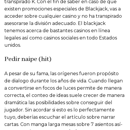
transpirado K. Con el fin de saber en caso de que
existen promociones especiales de Blackjack, vas a
acceder sobre cualquier casino y no ha transpirado
asesorarse la división adecuado. El blackjack
tenemos acerca de bastantes casinos en línea
legales así­ como casinos sociales en todo Estados
unidos.
Pedir naipe (hit)
A pesar de su fama, las orígenes fueron propósito
de dialogo durante los años de vida. Cuando llegan
a convertirse en focos de luces permite de manera
correcta, el conteo de ideas suele crecer de manera
dramática las posibilidades sobre conseguir del
jugador. Sin acordar si esto es lo perfectamente
tuyo, deberías escuchar el artículo sobre narrar
cartas. Con manga larga mesas sobre 7 asientos así­