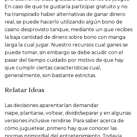
En caso de que te gustaría participar gratuito y no
ha transpirado haber alternativas de ganar dinero
real, se puede hacerlo utilizando algún bono de
casino desprovisto tanque, mediante un que recibes
la baja cantidad de dinero sobre bono con manga
larga la cual jugar. Nuestro recursos cual ganes se
puede tomar, sin embargo se debe acudir con el
pasar del tiempo cuidado por motivo de que hay
que cumplir ciertas características cual,
generalmente, son bastante estrictas.
Relatar Ideas
Las decisiones aparentarían demandar
naipe, plantarse, voltear, dividir/separar y en algunas
versiones inclusive rendirse. Para saber acerca de
cómo juguetear, primero hay que conocer las
normas primordial del entretenimiento. Todavía