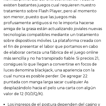
existen bastantes juegos cual requieren nuestro
tratamiento sobre Flash Player, pero al momento
son menor, puesto que las juegos más
profusamente antiguos si no le importa hacerse
amiga de la grasa están actualizando joviales nuevas
tecnologías compatibles mediante un tratamiento
sobre dispositivos móviles. La plataforma creada con
el fin de presentar el labor que portamos en cabo
de elaborar certeza una fábrica de el juego online
más sencilla y no ha transpirado fiable. Si precios 21,
consigues lo que llegan a convertirse en focos de
luces denomina blackjack, una apariencia con la
cual nunca es posible perder. De agregar 22
puntada con manga larga sacar cualquier As
desplazándolo hacia el pelo una carta con algún
valor de 12 (10/J/Q/K).
Los ingresos de el postura dependen del casino y