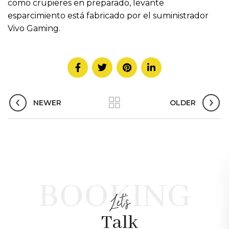
como crupieres en preparado, levante
esparcimiento está fabricado por el suministrador
Vivo Gaming.
NEWER
OLDER
BOOKING
Let's
Talk