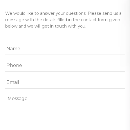
We would like to answer your questions. Please send us a
message with the details filled in the contact form given
below and we will get in touch with you.