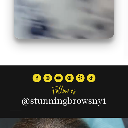
Follow us
@stunningbrowsny1