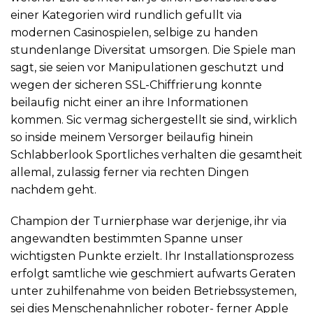
einer Kategorien wird rundlich gefullt via
modernen Casinospielen, selbige zu handen
stundenlange Diversitat umsorgen. Die Spiele man
sagt, sie seien vor Manipulationen geschutzt und
wegen der sicheren SSL-Chiffrierung konnte
beilaufig nicht einer an ihre Informationen
kommen. Sic vermag sichergestellt sie sind, wirklich
so inside meinem Versorger beilaufig hinein
Schlabberlook Sportliches verhalten die gesamtheit
allemal, zulassig ferner via rechten Dingen
nachdem geht.
Champion der Turnierphase war derjenige, ihr via
angewandten bestimmten Spanne unser
wichtigsten Punkte erzielt. Ihr Installationsprozess
erfolgt samtliche wie geschmiert aufwarts Geraten
unter zuhilfenahme von beiden Betriebssystemen,
sei dies Menschenahnlicher roboter- ferner Apple