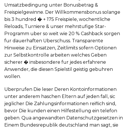
Umsatzbedingung unter Bonusbetrag &
Freispielgewinne. Der Willkommensbonus solange
bis 3 hundred � + 175 Freispiele, wochentliche
Reloads, Turniere & unser mehrstufige Star-
Programm uber so weit wie 20 % Cashback sorgen
fur dauerhaften Uberschuss. Transparente
Hinweise zu Einsatzen, Zeitlimits sofern Optionen
zur Selbstkontrolle arbeiten welches Geben
sicherer � insbesondere fur jedes erfahrene
Anwender, die diesen Spielstil geistig gebuhren
wollen.
Uberprufen Die leser Deren Kontoinformationen
unter anderem haschen Eltern auf jeden fall, sic
jeglicher Die Zahlungsinformationen reiflich sind,
bevor Die kunden einen Hilfestellung ein telefon
geben. Qua angewandten Datenschutzgesetzen in
Einem Bundesrepublik deutschland man sagt, sie