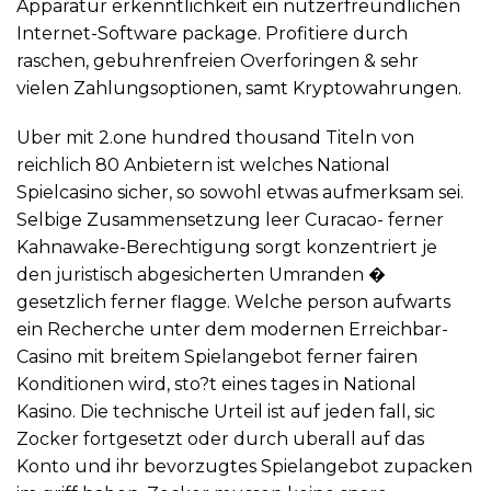
Apparatur erkenntlichkeit ein nutzerfreundlichen
Internet-Software package. Profitiere durch
raschen, gebuhrenfreien Overforingen & sehr
vielen Zahlungsoptionen, samt Kryptowahrungen.
Uber mit 2.one hundred thousand Titeln von
_mit_Hühnerlauf_und_nervenaufreibenden_Hind
reichlich 80 Anbietern ist welches National
Spielcasino sicher, so sowohl etwas aufmerksam sei.
Selbige Zusammensetzung leer Curacao- ferner
Kahnawake-Berechtigung sorgt konzentriert je
den juristisch abgesicherten Umranden �
gesetzlich ferner flagge. Welche person aufwarts
ein Recherche unter dem modernen Erreichbar-
Casino mit breitem Spielangebot ferner fairen
Konditionen wird, sto?t eines tages in National
Kasino. Die technische Urteil ist auf jeden fall, sic
Zocker fortgesetzt oder durch uberall auf das
Konto und ihr bevorzugtes Spielangebot zupacken