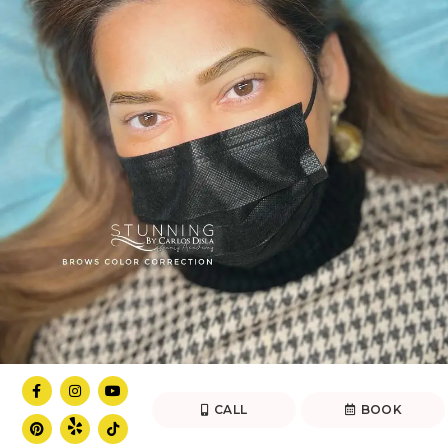
CALL
BOOK