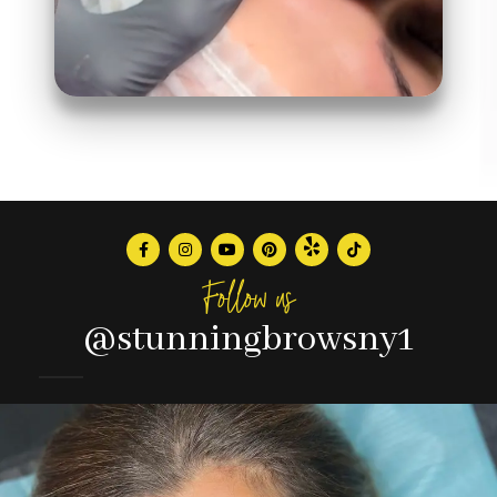
Follow us
@stunningbrowsny1