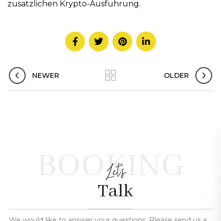
zusatzlichen Krypto-Ausfuhrung.
NEWER
OLDER
BOOKING
Let's
Talk
We would like to answer your questions. Please send us a