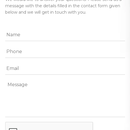
message with the details filled in the contact form given
below and we will get in touch with you.