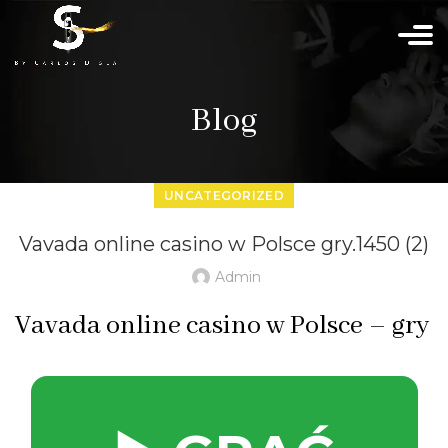
Blog
UNCATEGORIZED
Vavada online casino w Polsce gry.1450 (2)
Admin
Vavada online casino w Polsce – gry