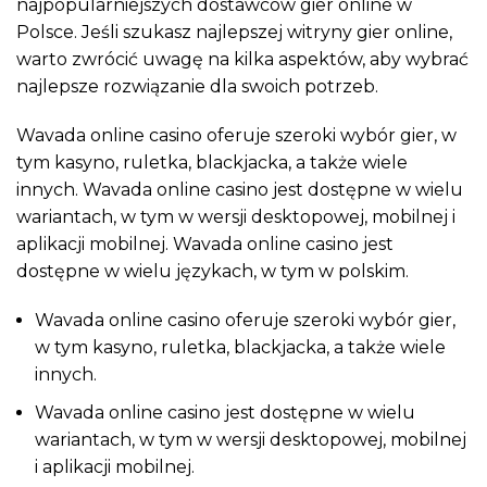
najpopularniejszych dostawców gier online w
Polsce. Jeśli szukasz najlepszej witryny gier online,
warto zwrócić uwagę na kilka aspektów, aby wybrać
najlepsze rozwiązanie dla swoich potrzeb.
Wavada online casino oferuje szeroki wybór gier, w
tym kasyno, ruletka, blackjacka, a także wiele
innych. Wavada online casino jest dostępne w wielu
wariantach, w tym w wersji desktopowej, mobilnej i
aplikacji mobilnej. Wavada online casino jest
dostępne w wielu językach, w tym w polskim.
Wavada online casino oferuje szeroki wybór gier,
w tym kasyno, ruletka, blackjacka, a także wiele
innych.
Wavada online casino jest dostępne w wielu
wariantach, w tym w wersji desktopowej, mobilnej
i aplikacji mobilnej.