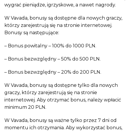
wygrać pieniądze, igrzyskowe, a nawet nagrody.
W Vavada, bonusy są dostępne dla nowych graczy,
którzy zarejestrują się na stronie internetowej.
Bonusy są następujące:
– Bonus powitalny – 100% do 1000 PLN.
– Bonus bezwzględny – 50% do 500 PLN.
– Bonus bezwzględny – 20% do 200 PLN.
W Vavada, bonusy są dostępne tylko dla nowych
graczy, którzy zarejestrują się na stronie
internetowej. Aby otrzymać bonus, należy wpłacić
minimum 20 PLN.
W Vavada, bonusy są ważne tylko przez 7 dni od
momentu ich otrzymania. Aby wykorzystać bonus,