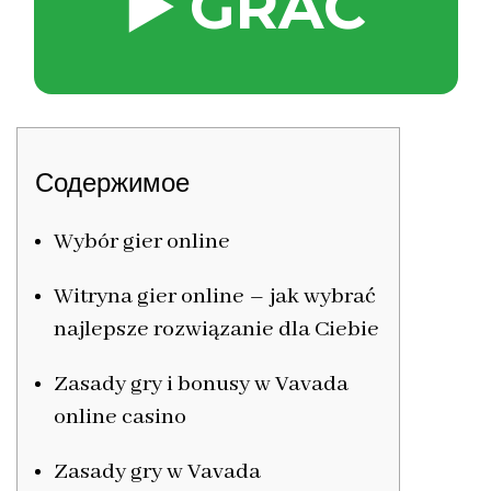
▶️ GRAĆ
Содержимое
Wybór gier online
Witryna gier online – jak wybrać
najlepsze rozwiązanie dla Ciebie
Zasady gry i bonusy w Vavada
online casino
Zasady gry w Vavada