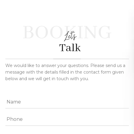
BOOKING
Let's
Talk
We would like to answer your questions. Please send us a
message with the details filled in the contact form given
below and we will get in touch with you.