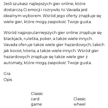
Jeśli szukasz najlepszych gier online, które
dostarczą Ci emocji i rozrywki, to Vavada jest
idealnym wyborem. Wśród jego oferty znajduje się
wiele gier, które mogą zaspokoić Twoje gusta.
Wśród najpopularniejszych gier online znajduje się
blackjack, ruletka, poker, a także wiele innych.
Vavada oferuje także wiele gier hazardowych, takich
jak kocioł, loteria, a także wiele innych. Wśród gier
hazardowych znajduje się także wiele gier z
automaty, które mogą zaspokoić Twoje gusta.
Gra
Opis
Classic
card
Classic
game
wheel