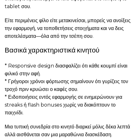
tablet σου.
Είτε περιμένεις φίλο είτε μετακινείσαι, μπορείς να ανοίξεις
την εφαρμογή, να τοποθετήσεις στοιχήματα και να δεις
αποτελέσματα—όλα από την τσέπη σου.
Βασικά χαρακτηριστικά κινητού
* Responsive design διασφαλίζει ότι κάθε κουμπί είναι
φιλικό στην αφή.
* Γρήγοροι χρόνοι φόρτωσης σημαίνουν ότι γυρίζεις τον
τροχό πριν κρυώσει ο καφές σου.
* Ειδοποιήσεις εντός εφαρμογής σε ενημερώνουν για
streaks ή flash bonuses χωρίς να διακόπτουν το
παιχνίδι.
Μια τυπική συνεδρία στο κινητό διαρκεί μόλις δέκα λεπτά
αλλά αισθάνεται σαν μια μαραθώνια διασκέδαση.