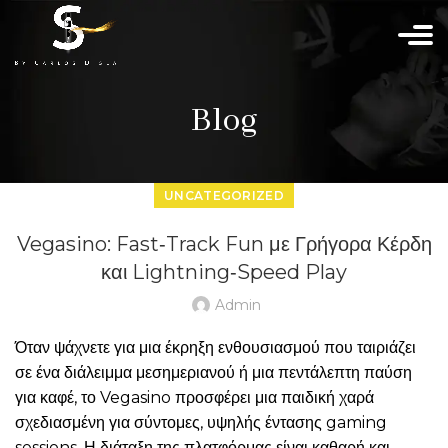
Blog
UNCATEGORIZED
Vegasino: Fast‑Track Fun με Γρήγορα Κέρδη
και Lightning‑Speed Play
Admin
Όταν ψάχνετε για μια έκρηξη ενθουσιασμού που ταιριάζει
σε ένα διάλειμμα μεσημεριανού ή μια πεντάλεπτη παύση
για καφέ, το Vegasino προσφέρει μια παιδική χαρά
σχεδιασμένη για σύντομες, υψηλής έντασης gaming
sessions. Η διάταξη της πλατφόρμας είναι καθαρή και