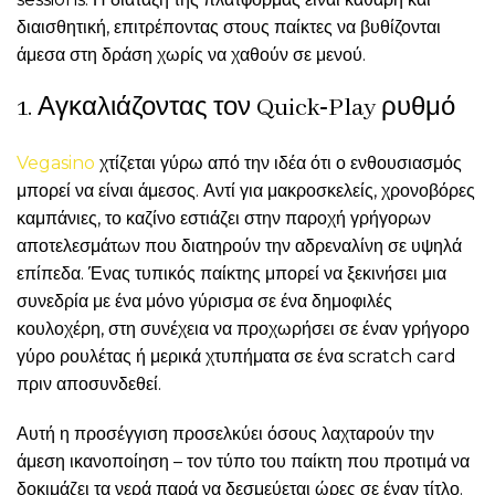
διαισθητική, επιτρέποντας στους παίκτες να βυθίζονται
άμεσα στη δράση χωρίς να χαθούν σε μενού.
1. Αγκαλιάζοντας τον Quick‑Play ρυθμό
Vegasino
χτίζεται γύρω από την ιδέα ότι ο ενθουσιασμός
μπορεί να είναι άμεσος. Αντί για μακροσκελείς, χρονοβόρες
καμπάνιες, το καζίνο εστιάζει στην παροχή γρήγορων
αποτελεσμάτων που διατηρούν την αδρεναλίνη σε υψηλά
επίπεδα. Ένας τυπικός παίκτης μπορεί να ξεκινήσει μια
συνεδρία με ένα μόνο γύρισμα σε ένα δημοφιλές
κουλοχέρη, στη συνέχεια να προχωρήσει σε έναν γρήγορο
γύρο ρουλέτας ή μερικά χτυπήματα σε ένα scratch card
πριν αποσυνδεθεί.
Αυτή η προσέγγιση προσελκύει όσους λαχταρούν την
άμεση ικανοποίηση – τον τύπο του παίκτη που προτιμά να
δοκιμάζει τα νερά παρά να δεσμεύεται ώρες σε έναν τίτλο.