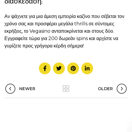
διασκέδαση;
Αν ψάχνετε για μια άμεση εμπειρία καζίνο που σέβεται τον
χρόνο σας και προσφέρει μεγάλα thrills σε σύντομες
εκρήξεις, το Vegasino ανταποκρίνεται και στους δύο.
Εγγραφείτε τώρα για 200 δωρεάν spins και αρχίστε να
γυρίζετε προς γρήγορα κέρδη σήμερα!
NEWER
OLDER