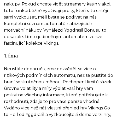
nákupy. Pokud chcete vidět streamery kasin v akci,
tuto funkci běžně využívají pro ty, kteří si to chtějí
sami vyzkoušet, měli byste se podívat na náš
kompletní seznam automatů nabízejících
motivační nákupy. Vynálezci Yggdrasil Bonusu to
dokázali s tímto jedinečným automatem ze své
fascinující kolekce Vikings.
Téma
Neustále doporučujeme dozvědět se více o
rizikových podmínkách automatu, než se pustíte do
hraní se skutečnou měnou. Pochopení limitů sázek,
úrovně volatility a míry výplat vaší hry vám
poskytne všechny informace, které potřebujete k
rozhodnutí, zda je to pro vaše peníze vhodné.
Vydáno více než náš vlastní přehled hry Vikings Go
to Hell od Yggdrasil a vyzkoušejte si demo verzi hry,