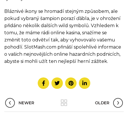
Bláznivé ikony se hromadí stejným způsobem, ale
pokud vybraný šampion porazí ďábla, je v ohrožení
přidáno několik dalších wild symbolů. Vzhledem k
tomu, že máme rádi online kasina, snažíme se
změnit toto odvětví tak, aby vyhovovalo vašemu
pohodlí. SlotMash.com přináší spolehlivé informace
o vašich nejnovějších online hazardních podnicích,
abyste si mohli užít ten nejlepší herní zážitek.
NEWER
OLDER