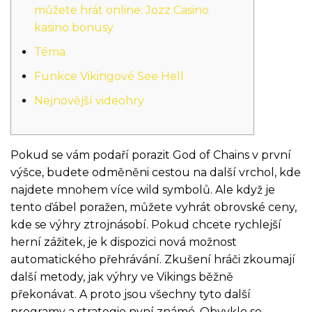
můžete hrát online: Jozz Casino
kasino bonusy
Téma
Funkce Vikingové See Hell
Nejnovější videohry
Pokud se vám podaří porazit God of Chains v první
výšce, budete odměněni cestou na další vrchol, kde
najdete mnohem více wild symbolů. Ale když je
tento ďábel poražen, můžete vyhrát obrovské ceny,
kde se výhry ztrojnásobí. Pokud chcete rychlejší
herní zážitek, je k dispozici nová možnost
automatického přehrávání. Zkušení hráči zkoumají
další metody, jak výhry ve Vikings běžně
překonávat. A proto jsou všechny tyto další
programy a strategie nyní známé.
Obvykle se