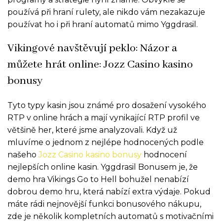
používá při hraní rulety, ale nikdo vám nezakazuje
používat ho i při hraní automatů mimo Yggdrasil.
Vikingové navštěvují peklo: Názor a
můžete hrát online: Jozz Casino kasino
bonusy
Tyto typy kasin jsou známé pro dosažení vysokého
RTP v online hrách a mají vynikající RTP profil ve
většině her, které jsme analyzovali. Když už
mluvíme o jednom z nejlépe hodnocených podle
našeho
Jozz Casino kasino bonusy
hodnocení
nejlepších online kasin. Yggdrasil Bonusem je, že
demo hra Vikings Go to Hell bohužel nenabízí
dobrou demo hru, která nabízí extra výdaje. Pokud
máte rádi nejnovější funkci bonusového nákupu,
zde je několik kompletních automatů s motivačními