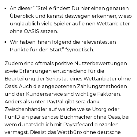
An dieser” “Stelle findest Du hier einen genauen
Überblick und kannst deswegen erkennen, wieso
unglaublich viele Spieler auf einen Wettanbieter
ohne OASIS setzen.
Wir haben ihnen folgend die relevantesten
Punkte für den Start” “synoptisch.
Zudem sind oftmals positive Nutzerbewertungen
sowie Erfahrungen entscheidend für die
Beurteilung der Seriosität eines Wettanbieter ohne
Oasis. Auch die angebotenen Zahlungsmethoden
und der Kundenservice sind wichtige Faktoren.
Anders als unter PayPal gibt sera dank
Zwischenhändler auf welche weise Utorg oder
FunID ein paar seriöse Buchmacher ohne Oasis, bei
wem du tatsächlich mit Paysafecard einzahlen
vermagst. Dies ist das Wettbüro ohne deutsche