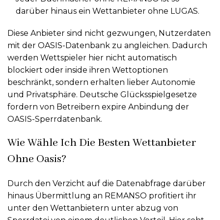
darüber hinaus ein Wettanbieter ohne LUGAS.
Diese Anbieter sind nicht gezwungen, Nutzerdaten
mit der OASIS-Datenbank zu angleichen. Dadurch
werden Wettspieler hier nicht automatisch
blockiert oder inside ihren Wettoptionen
beschränkt, sondern erhalten lieber Autonomie
und Privatsphäre. Deutsche Glücksspielgesetze
fordern von Betreibern expire Anbindung der
OASIS-Sperrdatenbank.
Wie Wähle Ich Die Besten Wettanbieter
Ohne Oasis?
Durch den Verzicht auf die Datenabfrage darüber
hinaus Übermittlung an REMANSO profitiert ihr
unter den Wettanbietern unter abzug von