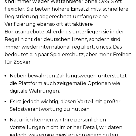
sind immer wieder Wettanbieter ohne OASIS oft
flexibler. Sie bieten höhere Einsatzlimits, schnellere
Registrierung abgerechnet umfangreiche
Verifizierung ebenso oft attraktivere
Bonusangebote. Allerdings unterliegen sie in der
Regel nicht der deutschen Lizenz, sondern sind
immer wieder international reguliert, unces. Das
bedeutet ein paar Spielerschutz, aber mehr Freiheit
für Zocker.
Neben bewährten Zahlungswegen unterstützt
die Plattform auch zeitgemäße Optionen wie
digitale Währungen.
Es ist jedoch wichtig, diesen Vorteil mit großer
Selbstverantwortung zu nutzen.
Natürlich kennen wir Ihre persönlichen
Vorstellungen nicht im or her Detail, wir daten
jedoch, was expire meisten von einem guten