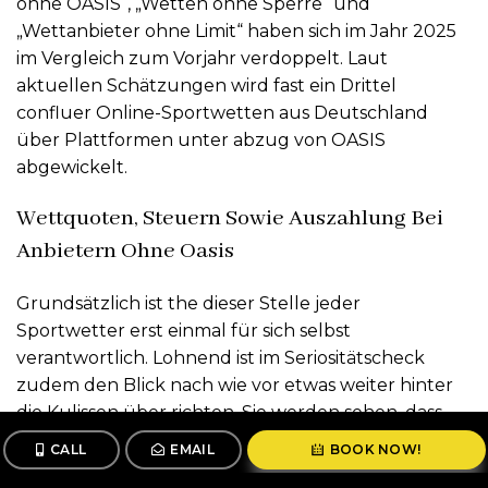
ohne OASIS“, „Wetten ohne Sperre“ und
„Wettanbieter ohne Limit“ haben sich im Jahr 2025
im Vergleich zum Vorjahr verdoppelt. Laut
aktuellen Schätzungen wird fast ein Drittel
confluer Online-Sportwetten aus Deutschland
über Plattformen unter abzug von OASIS
abgewickelt.
Wettquoten, Steuern Sowie Auszahlung Bei
Anbietern Ohne Oasis
Grundsätzlich ist the dieser Stelle jeder
Sportwetter erst einmal für sich selbst
verantwortlich. Lohnend ist im Seriositätscheck
zudem den Blick nach wie vor etwas weiter hinter
die Kulissen über richten. Sie werden sehen, dass
unterschiedliche Firmen für die
CALL
EMAIL
BOOK NOW!
unterschiedlichsten Sportwetten-Portale