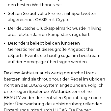
den besten Wettbonus hat.
Setzen Sie auf volle Freiheit mit Sportwetten
abgerechnet OASIS mit Crypto.
Der deutsche Glücksspielmarkt wurde in living
area letzten Jahren kampfstark reguliert.
Besonders beliebt bei den jüngeren
Generationen ist dieses große Angebot the
eSports-Events, die häufig sogar im Livestream
auf der Homepage übertragen werden.
Da diese Anbieter auch wenig deutsche Lizenz
besitzen, sind sie throughout der Regel im übrigen
nicht an das LUGAS-System angebunden. Folglich
unterliegen Spieler bei Wettanbietern ohne
BEAUTY weder der zentralen Sperrabfrage noch
jeder Überwachung des anbieterübergreifenden
Einzahlungslimits durch LUGAS. Die Freiheit