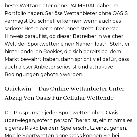
beste Wettanbieter ohne PALMERAL daher im
Portfolio haben. Seriöse Wettanbieter ohne OASIS
vermagst Du schnell erkennen, wenn auch das
seriöser Betreiber hinter ihnen steht. Der erste
Hinweis darauf ist, ob dieser Betreiber in welcher
Welt der Sportwetten einen Namen loath. Steht er
hinter anderen Bookies, die sich bereits bei dem
Markt bewährt haben, dann spricht viel dafür, dass
auch dieser Anbieter seriös ist und attraktive
Bedingungen geboten werden.
Quickwin – Das Online Wettanbieter Unter
Abzug Von Oasis Für Cellular Wettende
Die Pluspunkte jeder Sportwetten ohne Oasis
überwiegen, sofern person” “bereit ist, ein minimales
eigenes Risiko bei dem Spielerschutz einzugehen.
Mobile Sportwetten ohne Oasis können Sie bei