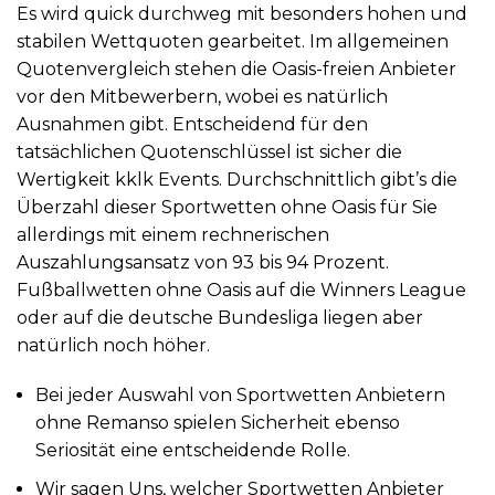
Es wird quick durchweg mit besonders hohen und
stabilen Wettquoten gearbeitet. Im allgemeinen
Quotenvergleich stehen die Oasis-freien Anbieter
vor den Mitbewerbern, wobei es natürlich
Ausnahmen gibt. Entscheidend für den
tatsächlichen Quotenschlüssel ist sicher die
Wertigkeit kklk Events. Durchschnittlich gibt’s die
Überzahl dieser Sportwetten ohne Oasis für Sie
allerdings mit einem rechnerischen
Auszahlungsansatz von 93 bis 94 Prozent.
Fußballwetten ohne Oasis auf die Winners League
oder auf die deutsche Bundesliga liegen aber
natürlich noch höher.
Bei jeder Auswahl von Sportwetten Anbietern
ohne Remanso spielen Sicherheit ebenso
Seriosität eine entscheidende Rolle.
Wir sagen Uns, welcher Sportwetten Anbieter