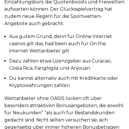
Einzahlungsboni, die Quotenboosts und Freiwetten
aufwarten können. Der Glücksspielvertrag hat
zudem neue Regeln für die Sportwetten-
Angebote auch gebracht.
Aus gutem Grund, denn für Online Internet
casinos gilt das, had been auch für On the
internet Wettanbieter gilt.
Dazu zählen etwa Lizenzgeber aus Curacao,
Costa Rica, Fanghiglia und Anjouan.
Du kannst alternativ auch mit Kreditkarte oder
Kryptowährungen zahlen.
Wettanbieter ohne OASIS locken oft über
besonders attraktiven Bonusangeboten, die sowohl
für Neukunden” “als auch für Bestandskunden
gedacht sind. Nicht selten versuchen sie, sich
gegenseitig über immer höheren Bonusbeträgen