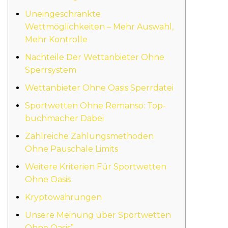
Uneingeschränkte
Wettmöglichkeiten – Mehr Auswahl,
Mehr Kontrolle
Nachteile Der Wettanbieter Ohne
Sperrsystem
Wettanbieter Ohne Oasis Sperrdatei
Sportwetten Ohne Remanso: Top-
buchmacher Dabei
Zahlreiche Zahlungsmethoden
Ohne Pauschale Limits
Weitere Kriterien Für Sportwetten
Ohne Oasis
Kryptowährungen
Unsere Meinung über Sportwetten
Ohne Oasis”