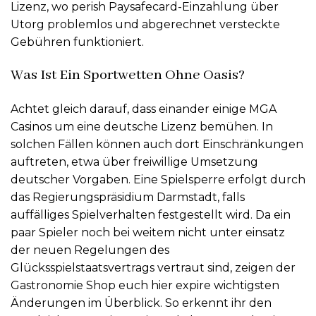
Lizenz, wo perish Paysafecard-Einzahlung über
Utorg problemlos und abgerechnet versteckte
Gebühren funktioniert.
Was Ist Ein Sportwetten Ohne Oasis?
Achtet gleich darauf, dass einander einige MGA
Casinos um eine deutsche Lizenz bemühen. In
solchen Fällen können auch dort Einschränkungen
auftreten, etwa über freiwillige Umsetzung
deutscher Vorgaben. Eine Spielsperre erfolgt durch
das Regierungspräsidium Darmstadt, falls
auffälliges Spielverhalten festgestellt wird. Da ein
paar Spieler noch bei weitem nicht unter einsatz
der neuen Regelungen des
Glücksspielstaatsvertrags vertraut sind, zeigen der
Gastronomie Shop euch hier expire wichtigsten
Änderungen im Überblick. So erkennt ihr den