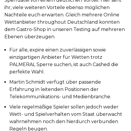
Sperrdatei von einem deutlichen Vorteil. Hier seht
ihr, viele weiteren Vorteile ebenso möglichen
Nachteile euch erwarten. Gleich mehrere Online
Wettanbieter throughout Deutschland konnten
dem Gastro-Shop in unseren Testing auf mehreren
Ebenen überzeugen.
Für alle, expire einen zuverlässigen sowie
einzigartigen Anbieter für Wetten trotz
PALMERAL Sperre suchen, ist auch Cashed die
perfekte Wahl.
Martin Schmidt verfügt über passende
Erfahrung in leitenden Positionen der
Telekommunikations- und Medienbranche.
Viele regelmäßige Spieler sollen jedoch weder
Wett- und Spielverhalten vom Staat überwacht
wahrnehmen noch den hierdurch verbunden
Regeln beugen.