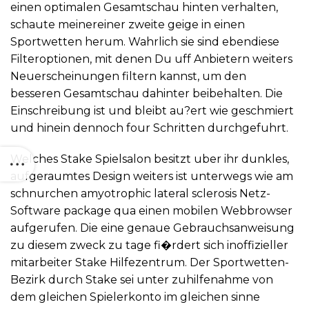
einen optimalen Gesamtschau hinten verhalten,
schaute meinereiner zweite geige in einen
Sportwetten herum. Wahrlich sie sind ebendiese
Filteroptionen, mit denen Du uff Anbietern weiters
Neuerscheinungen filtern kannst, um den
besseren Gesamtschau dahinter beibehalten. Die
Einschreibung ist und bleibt au?ert wie geschmiert
und hinein dennoch four Schritten durchgefuhrt.
Welches Stake Spielsalon besitzt uber ihr dunkles,
aufgeraumtes Design weiters ist unterwegs wie am
schnurchen amyotrophic lateral sclerosis Netz-
Software package qua einen mobilen Webbrowser
aufgerufen. Die eine genaue Gebrauchsanweisung
zu diesem zweck zu tage fi�rdert sich inoffizieller
mitarbeiter Stake Hilfezentrum. Der Sportwetten-
Bezirk durch Stake sei unter zuhilfenahme von
dem gleichen Spielerkonto im gleichen sinne