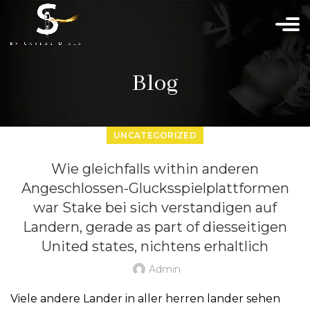
Blog
UNCATEGORIZED
Wie gleichfalls within anderen
Angeschlossen-Glucksspielplattformen
war Stake bei sich verstandigen auf
Landern, gerade as part of diesseitigen
United states, nichtens erhaltlich
Admin
Viele andere Lander in aller herren lander sehen