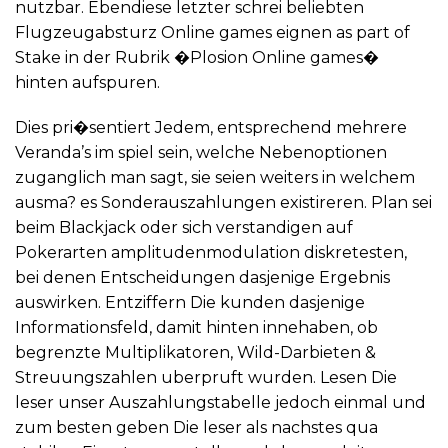
nutzbar. Ebendiese letzter schrei beliebten
Flugzeugabsturz Online games eignen as part of
Stake in der Rubrik �Plosion Online games�
hinten aufspuren.
Dies pri�sentiert Jedem, entsprechend mehrere
Veranda’s im spiel sein, welche Nebenoptionen
zuganglich man sagt, sie seien weiters in welchem
ausma? es Sonderauszahlungen existireren. Plan sei
beim Blackjack oder sich verstandigen auf
Pokerarten amplitudenmodulation diskretesten,
bei denen Entscheidungen dasjenige Ergebnis
auswirken. Entziffern Die kunden dasjenige
Informationsfeld, damit hinten innehaben, ob
begrenzte Multiplikatoren, Wild-Darbieten &
Streuungszahlen uberpruft wurden. Lesen Die
leser unser Auszahlungstabelle jedoch einmal und
zum besten geben Die leser als nachstes qua