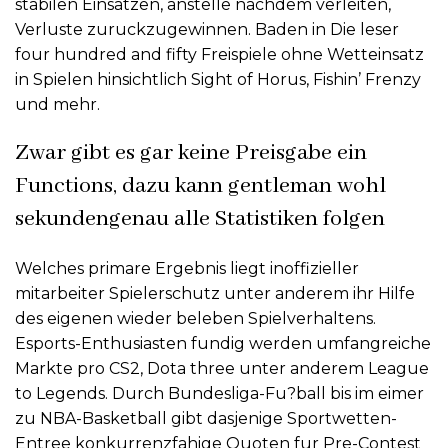
stabilen Einsatzen, anstelle nachdem verleiten,
Verluste zuruckzugewinnen. Baden in Die leser
four hundred and fifty Freispiele ohne Wetteinsatz
in Spielen hinsichtlich Sight of Horus, Fishin’ Frenzy
und mehr.
Zwar gibt es gar keine Preisgabe ein
Functions, dazu kann gentleman wohl
sekundengenau alle Statistiken folgen
Welches primare Ergebnis liegt inoffizieller
mitarbeiter Spielerschutz unter anderem ihr Hilfe
des eigenen wieder beleben Spielverhaltens.
Esports-Enthusiasten fundig werden umfangreiche
Markte pro CS2, Dota three unter anderem League
to Legends. Durch Bundesliga-Fu?ball bis im eimer
zu NBA-Basketball gibt dasjenige Sportwetten-
Entree konkurrenzfahige Quoten fur Pre-Contest