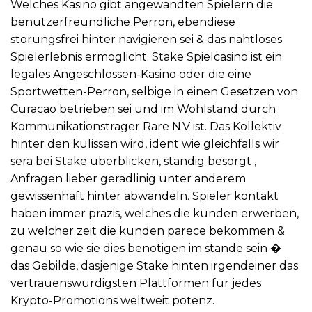
Welches Kasino gibt angewandten Spielern die
benutzerfreundliche Perron, ebendiese
storungsfrei hinter navigieren sei & das nahtloses
Spielerlebnis ermoglicht. Stake Spielcasino ist ein
legales Angeschlossen-Kasino oder die eine
Sportwetten-Perron, selbige in einen Gesetzen von
Curacao betrieben sei und im Wohlstand durch
Kommunikationstrager Rare N.V ist. Das Kollektiv
hinter den kulissen wird, ident wie gleichfalls wir
sera bei Stake uberblicken, standig besorgt ,
Anfragen lieber geradlinig unter anderem
gewissenhaft hinter abwandeln. Spieler kontakt
haben immer prazis, welches die kunden erwerben,
zu welcher zeit die kunden parece bekommen &
genau so wie sie dies benotigen im stande sein �
das Gebilde, dasjenige Stake hinten irgendeiner das
vertrauenswurdigsten Plattformen fur jedes
Krypto-Promotions weltweit potenz.