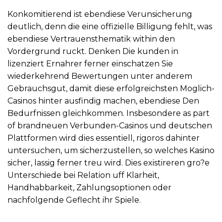
Konkomitierend ist ebendiese Verunsicherung
deutlich, denn die eine offizielle Billigung fehlt, was
ebendiese Vertrauensthematik within den
Vordergrund ruckt. Denken Die kunden in
lizenziert Ernahrer ferner einschatzen Sie
wiederkehrend Bewertungen unter anderem
Gebrauchsgut, damit diese erfolgreichsten Moglich-
Casinos hinter ausfindig machen, ebendiese Den
Bedurfnissen gleichkommen. Insbesondere as part
of brandneuen Verbunden-Casinos und deutschen
Plattformen wird dies essentiell, rigoros dahinter
untersuchen, um sicherzustellen, so welches Kasino
sicher, lassig ferner treu wird. Dies existireren gro?e
Unterschiede bei Relation uff Klarheit,
Handhabbarkeit, Zahlungsoptionen oder
nachfolgende Geflecht ihr Spiele.