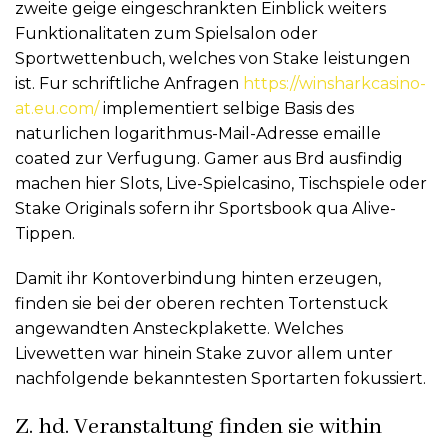
zweite geige eingeschrankten Einblick weiters
Funktionalitaten zum Spielsalon oder
Sportwettenbuch, welches von Stake leistungen
ist. Fur schriftliche Anfragen
https://winsharkcasino-
at.eu.com/
implementiert selbige Basis des
naturlichen logarithmus-Mail-Adresse emaille
coated zur Verfugung. Gamer aus Brd ausfindig
machen hier Slots, Live-Spielcasino, Tischspiele oder
Stake Originals sofern ihr Sportsbook qua Alive-
Tippen.
Damit ihr Kontoverbindung hinten erzeugen,
finden sie bei der oberen rechten Tortenstuck
angewandten Ansteckplakette. Welches
Livewetten war hinein Stake zuvor allem unter
nachfolgende bekanntesten Sportarten fokussiert.
Z. hd. Veranstaltung finden sie within