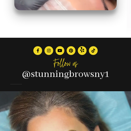
Follow us
@stunningbrowsny1