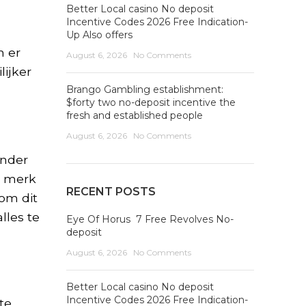
Better Local casino No deposit
Incentive Codes 2026 Free Indication-
Up Also offers
n er
August 6, 2026
No Comments
ijker
Brango Gambling establishment:
$forty two no-deposit incentive the
fresh and established people
August 6, 2026
No Comments
Onder
t merk
RECENT POSTS
 om dit
lles te
Eye Of Horus ️ 7 Free Revolves No-
deposit
August 6, 2026
No Comments
Better Local casino No deposit
Incentive Codes 2026 Free Indication-
te