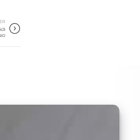
ER
cli
ici