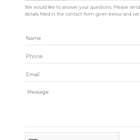
We would like to answer your questions. Please sen
details filled in the contact form given below and we 