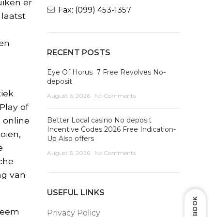
uiken er
Fax: (099) 453-1357
laatst
ken
RECENT POSTS
Eye Of Horus ️ 7 Free Revolves No-
deposit
tiek
August 6, 2026
No Comments
Play of
 online
Better Local casino No deposit
Incentive Codes 2026 Free Indication-
oien,
Up Also offers
e
August 6, 2026
No Comments
che
ng van
USEFUL LINKS
BOOK
steem
Privacy Policy