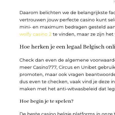
Daarom belichten we de belangrijkste fac
vertrouwen jouw perfecte casino kunt se
mini- en maximum bedragen gesteld aan he
wolfy casino 2
te vinden, maar ze zijn het
Hoe herken je een legaal Belgisch onl
Check dan even de algemene voorwaarden 
meer Casino777, Circus en Unibet gebruik
promoten, maar ook vragen beantwoorden –
dus even te checken, vaak vind je deze i
maken met het anti-witwasbeleid dat lega
Hoe begin je te spelen?
De beste casino belgie platforms in onze