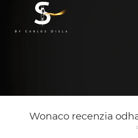
Wonaco recenzia odhaľ