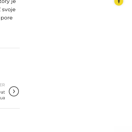
torý je
 svoje
dpore
ER
vat
nua