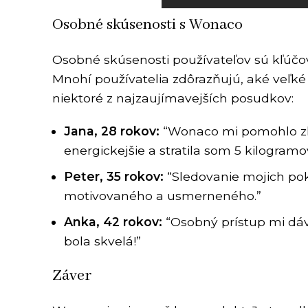
Osobné skúsenosti s Wonaco
Osobné skúsenosti používateľov sú kľúč
Mnohí používatelia zdôrazňujú, aké veľké
niektoré z najzaujímavejších posudkov:
Jana, 28 rokov:
“Wonaco mi pomohlo zle
energickejšie a stratila som 5 kilogramo
Peter, 35 rokov:
“Sledovanie mojich po
motivovaného a usmerneného.”
Anka, 42 rokov:
“Osobný prístup mi dáv
bola skvelá!”
Záver