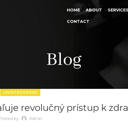
HOME
ABOUT
SERVICE
CONTACT
Blog
UNCATEGORIZED
uje revolučný prístup k zdra
Posted by
Admin