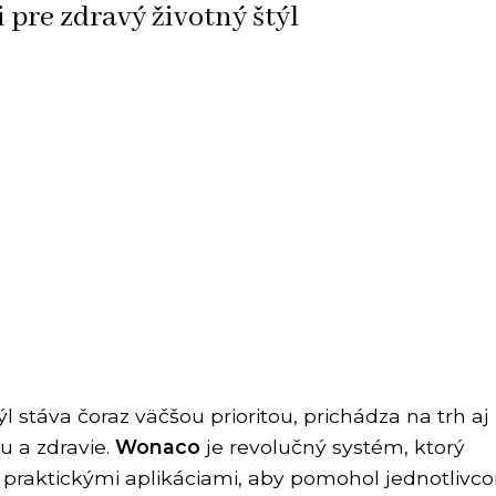
pre zdravý životný štýl
l stáva čoraz väčšou prioritou, prichádza na trh aj
u a zdravie.
Wonaco
je revolučný systém, ktorý
praktickými aplikáciami, aby pomohol jednotlivc