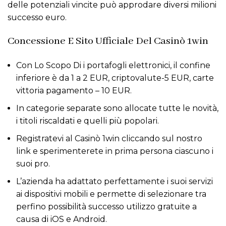
delle potenziali vincite può approdare diversi milioni
successo euro.
Concessione E Sito Ufficiale Del Casinò 1win
Con Lo Scopo Di i portafogli elettronici, il confine
inferiore è da 1 a 2 EUR, criptovalute-5 EUR, carte
vittoria pagamento – 10 EUR.
In categorie separate sono allocate tutte le novità,
i titoli riscaldati e quelli più popolari.
Registratevi al Casinò 1win cliccando sul nostro
link e sperimenterete in prima persona ciascuno i
suoi pro.
L’azienda ha adattato perfettamente i suoi servizi
ai dispositivi mobili e permette di selezionare tra
perfino possibilità successo utilizzo gratuite a
causa di iOS e Android.