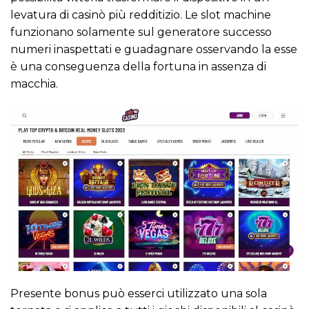
levatura di casinò più redditizio. Le slot machine
funzionano solamente sul generatore successo
numeri inaspettati e guadagnare osservando la esse
è una conseguenza della fortuna in assenza di
macchia.
Presente bonus può esserci utilizzato una sola