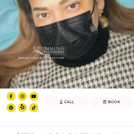
CALL
BOOK