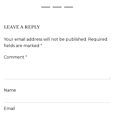
LEAVE A REPLY
Your email address will not be published.
Required
fields are marked
*
Comment
*
Name
Email