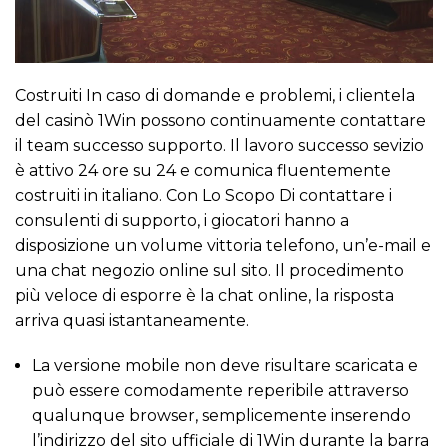
Costruiti In caso di domande e problemi, i clientela
del casinò 1Win possono continuamente contattare
il team successo supporto. Il lavoro successo sevizio
è attivo 24 ore su 24 e comunica fluentemente
costruiti in italiano. Con Lo Scopo Di contattare i
consulenti di supporto, i giocatori hanno a
disposizione un volume vittoria telefono, un’e-mail e
una chat negozio online sul sito. Il procedimento
più veloce di esporre è la chat online, la risposta
arriva quasi istantaneamente.
La versione mobile non deve risultare scaricata e
può essere comodamente reperibile attraverso
qualunque browser, semplicemente inserendo
l’indirizzo del sito ufficiale di 1Win durante la barra