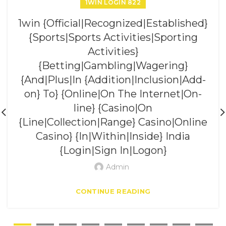
1WIN LOGIN 822
1win {Official|Recognized|Established}
{Sports|Sports Activities|Sporting
Activities}
{Betting|Gambling|Wagering}
{And|Plus|In {Addition|Inclusion|Add-
on} To} {Online|On The Internet|On-
line} {Casino|On
{Line|Collection|Range} Casino|Online
Casino} {In|Within|Inside} India
{Login|Sign In|Logon}
Admin
CONTINUE READING