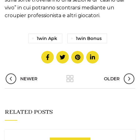
vivo” in cui potranno scontrarsi mediante un
croupier professionista e altri giocatori.
1win Apk
1win Bonus
NEWER
OLDER
RELATED POSTS