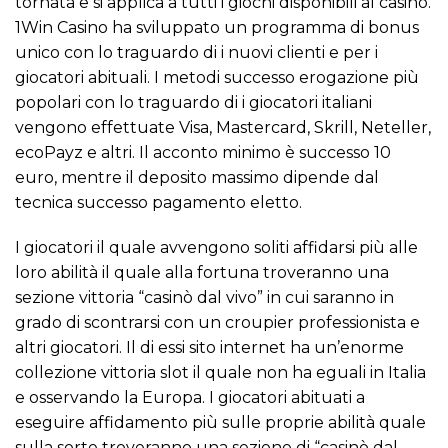
tornata e si applica a tutti i giochi disponibili al casinò.
1Win Casino ha sviluppato un programma di bonus
unico con lo traguardo di i nuovi clienti e per i
giocatori abituali. I metodi successo erogazione più
popolari con lo traguardo di i giocatori italiani
vengono effettuate Visa, Mastercard, Skrill, Neteller,
ecoPayz e altri. Il acconto minimo è successo 10
euro, mentre il deposito massimo dipende dal
tecnica successo pagamento eletto.
I giocatori il quale avvengono soliti affidarsi più alle
loro abilità il quale alla fortuna troveranno una
sezione vittoria “casinò dal vivo” in cui saranno in
grado di scontrarsi con un croupier professionista e
altri giocatori. Il di essi sito internet ha un’enorme
collezione vittoria slot il quale non ha eguali in Italia
e osservando la Europa. I giocatori abituati a
eseguire affidamento più sulle proprie abilità quale
sulla sorte troveranno una sezione di “casinò dal