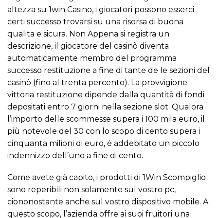
altezza su 1win Casino, i giocatori possono esserci
certi successo trovarsi su una risorsa di buona
qualita e sicura. Non Appena si registra un
descrizione, il giocatore del casinò diventa
automaticamente membro del programma
successo restituzione a fine di tante de le sezioni del
casinò (fino al trenta percento). La provvigione
vittoria restituzione dipende dalla quantità di fondi
depositati entro 7 giorni nella sezione slot. Qualora
l’importo delle scommesse supera i 100 mila euro, il
più notevole del 30 con lo scopo di cento supera i
cinquanta milioni di euro, è addebitato un piccolo
indennizzo dell’uno a fine di cento.
Come avete già capito, i prodotti di 1Win Scompiglio
sono reperibili non solamente sul vostro pc,
ciononostante anche sul vostro dispositivo mobile. A
questo scopo, l’azienda offre ai suoi fruitori una