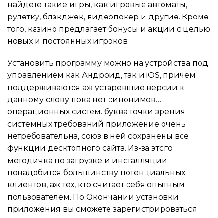
найдете такие игры, как игровые автоматы,
рулетку, блэкджек, видеопокер и другие. Кроме
того, казино предлагает бонусы и акции с целью
новых и постоянных игроков.
Установить программу можно на устройства под
управлением как Андроид, так и iOS, причем
поддерживаются аж устаревшие версии к
данному слову пока нет синонимов…
операционных систем. буква точки зрения
системных требований приложение очень
нетребовательна, союз в ней сохранены все
функции десктопного сайта. Из-за этого
методичка по загрузке и инсталляции
понадобится большинству потенциальных
клиентов, аж тех, кто считает себя опытным
пользователем. По Окончании установки
приложения вы сможете зарегистрироваться