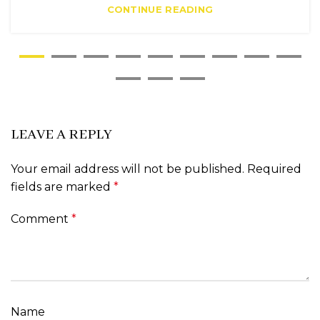
CONTINUE READING
LEAVE A REPLY
Your email address will not be published.
Required
fields are marked
*
Comment
*
Name