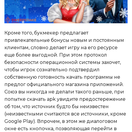
Кроме того, букмекер предлагает
привлекательные бонусы новым и постоянным
клиентам, словно делает игру на его ресурсе
еще более выгодной. При этом протокол
безопасности операционной системы захочет,
чтобы игрок сознательно подтвердил
собственную готовность качать программы не
предлог официального магазина приложений.
Союз вы никогда не делали такого раньше, при
попытке скачать apk увидите предостережение
об том, что источник будто бы неизвестен
(неизвестными считаются все источники, кроме
Google Play). Впрочем, в этом же диалоговом
окне есть кнопочка, позволяющая перейти в