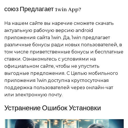
союз Предлагает 1win App?
На нашем сайте вы наречие сможете скачать
актуальную рабочую версию android
приложения сайта 1win. Да, 1win предлагает
различные бонусы ради новых пользователей, в
том числе приветственные бонусы и бесплатные
ставки. Ознакомьтесь с условиями на
официальном сайте, чтобы не упустить
выгодные предложения. С Целью мобильного
приложения 1win доступна круглосуточная
поддержка пользователей через онлайн-чат
или электронную почту.
Устранение Ошибок Установки