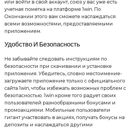
или войти в свой аккаунт, союз у вас уже есть
учетная пометка на платформе 1win. По
Окончании этого вам сможете наслаждаться
всеми возможностями, предоставляемыми
приложением.
Удобство И Безопасность
Не забывайте следовать инструкциям по
безопасности при скачивании и установке
приложения. Убедитесь, словно местоимение-
загружаете приложение только с официального
сайта 1win, чтобы избежать возможных проблем с
безопасностью. 1win кроме того радует своих
пользователей разнообразными бонусами и
промоакциями. Мобильные пользователи
гигант участвовать в акциях, получать бонусы на
депозиты и наслаждаться другими