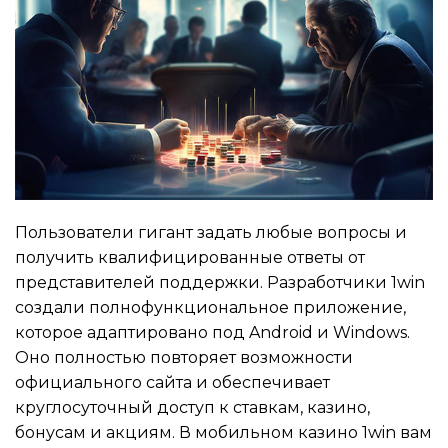
Пользователи гигант задать любые вопросы и
получить квалифицированные ответы от
представителей поддержки. Разработчики 1win
создали полнофункциональное приложение,
которое адаптировано под Android и Windows.
Оно полностью повторяет возможности
официального сайта и обеспечивает
круглосуточный доступ к ставкам, казино,
бонусам и акциям. В мобильном казино 1win вам