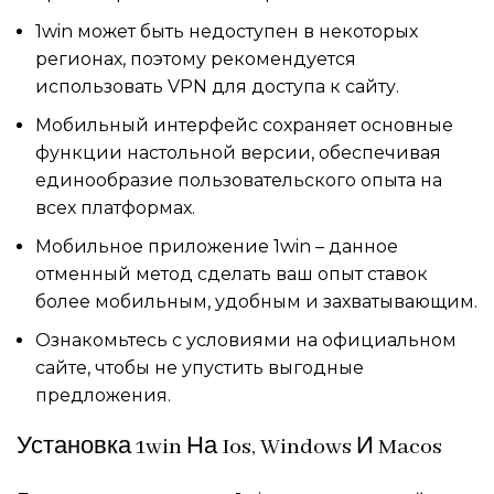
1win может быть недоступен в некоторых
регионах, поэтому рекомендуется
использовать VPN для доступа к сайту.
Мобильный интерфейс сохраняет основные
функции настольной версии, обеспечивая
единообразие пользовательского опыта на
всех платформах.
Мобильное приложение 1win – данное
отменный метод сделать ваш опыт ставок
более мобильным, удобным и захватывающим.
Ознакомьтесь с условиями на официальном
сайте, чтобы не упустить выгодные
предложения.
Установка 1win На Ios, Windows И Macos