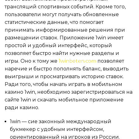
трансляций спортивных событий. Кроме того,
пользователи могут получать обновленные
статистические данные, что помогает
принимать информированные решения при
размещении ставок. Приложение 1win имеет
простой и удобный интерфейс, который
позволяет быстро найти нужные разделы и
игры. Оно к тому же
1winbeten.com
позволяет
наречие и быстро пополнять баланс, выводить
выигрыши и просматривать историю ставок.
Ради того, чтобы начать играть в мобильном
казино 1win, необходимо зарегистрироваться на
сайте 1win и скачать мобильное приложение
ради казино.
1win — сие законный международный
букмекер с удобным интерфейсом,
ориентированный на игроков из России.