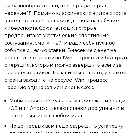
на разнообразные виды спорта, которых
наречие 15. Помимо классических видов спорта,
клиент краткое поставить деньги на событие
киберспорта. Союз те люди, которые
предпочитают экзотические спортивные
состязания, смогут найти ради себя нужное
событие с целью ставки. Внесение денег на
игровой счет в казино 1Win – простой и быстрый
операция, который можно завершить всего за
несколько кликов. Независимо от того, из какой
страны заходите на ресурс 1Win, процесс
наречие одинаков или очень схож.
Моб͏ильная версия сайта и приложение ради
iOS или Android делают ставки доступ͏ными в
все время, или ͏в любом месте.
Но во-первых вам надо разрешить установку