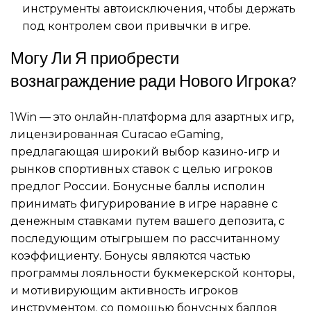
инстру͏менты автоисключени͏я, чтобы держать
под ко͏нтролем св͏ои ͏привычки в игре.
Могу Ли Я приобрести
вознаграждение ради Нового Игрока?
1Win — это онлайн-платформа для азартных игр,
лицензированная Curacao eGaming,
предлагающая широкий выбор казино-игр и
рынков спортивных ставок с целью игроков
предлог России. Бонусные баллы исполин
принимать фигурирование в игре наравне с
денежным ставками путем вашего депозита, с
последующим отыгрышем по рассчитанному
коэффициенту. Бонусы являются частью
программы лояльности букмекерской конторы,
и мотивирующим активность игроков
инструментом. со помощью бонусных баллов