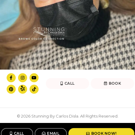
CALL
BOOK
© 2026 Stunning By Carlos Disla. All Rights Reserved.
CALL
EMAIL
BOOK NOW!