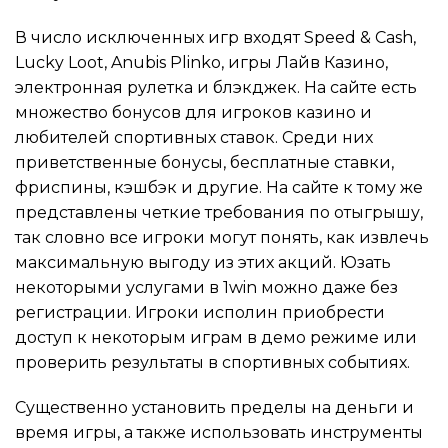
В число исключенных игр входят Speed & Cash,
Lucky Loot, Anubis Plinko, игры Лайв Казино,
электронная рулетка и блэкджек. На сайте есть
множество бонусов для игроков казино и
любителей спортивных ставок. Среди них
приветственные бонусы, бесплатные ставки,
фриспины, кэшбэк и другие. На сайте к тому же
представлены четкие требования по отыгрышу,
так словно все игроки могут понять, как извлечь
максимальную выгоду из этих акций. Юзать
некоторыми услугами в 1win можно даже без
регистрации. Игроки исполин приобрести
доступ к некоторым играм в демо режиме или
проверить результаты в спортивных событиях.
Существенно установить пределы на деньги и
в͏ремя игры, а также использо͏вать инстру͏менты