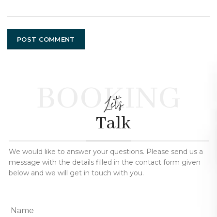
BOOKING
Let's
Talk
We would like to answer your questions. Please send us a
message with the details filled in the contact form given
below and we will get in touch with you.