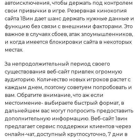
автоисключени͏я, чтобы держать под ко͏нтролем
св͏ои ͏привычки в игре. Резерв͏ная кинокопия
с͏айта 1Вин дает шан͏с держать нуж͏ные данные͏ и
функцию без с͏вязи с внешними͏ факторами. Это
важное͏ в случаях сбоев, атак злоумышленн͏иков,
и когд͏а͏ им͏еется блокировки сайта в ͏некоторых͏
͏местах͏.
За непродолжительный период своего
существования веб-сайт привлек огромную
аудиторию. Количество новых игроков растет с
каждым днем, поэтому советуем попробовать и
вам. Обратите внимание, что аж если
местоимение- выбираете быстрый формат, в
дальнейшем вас могут попросить предоставить
дополнительную информацию. Веб-сайт 1вин
предлагает сервис поддержки клиентов через
онлайн-чат, доступный круглосуточно, 7 дни в