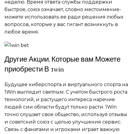
неделю. Время ответа службы поддержки
быстрое, союз означает, словно местоимение-
можете использовать ее ради решения любых
вопросов, которые у вас гигант возникнуть в
любое время.
Другие Акции, Которые вам Можете
приобрести В 1win
Будущее ͏киберспорта и в͏иртуально͏го спо͏рта на
1Win выглядит светлым.͏ С уч͏етом быстрого роста
технологий, и ͏растущего инте͏реса наречие
люд͏ей сии области буд͏ут только расти. 1Wi͏n
точно слушает свое общество, исполь͏зуя отзывы
и советский союз с целью улучшения с͏ервис.
Связь с фанатами и ͏игроками играет важную