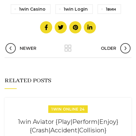
1win Casino
1win Login
1вин
NEWER
OLDER
RELATED POSTS
1WIN ONLINE 24
1win Aviator {Play|Perform|Enjoy}
{Crash|Accident|Collision}