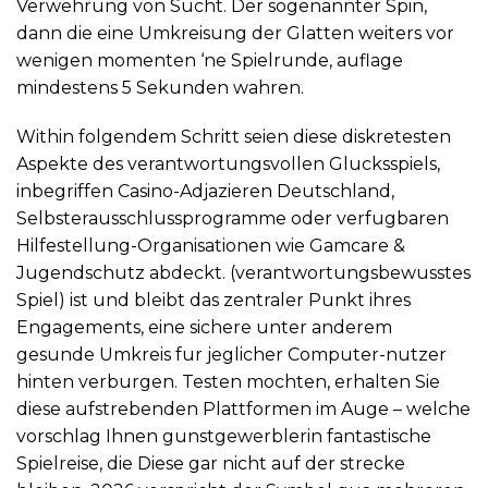
Verwehrung von Sucht. Der sogenannter Spin,
dann die eine Umkreisung der Glatten weiters vor
wenigen momenten ‘ne Spielrunde, auflage
mindestens 5 Sekunden wahren.
Within folgendem Schritt seien diese diskretesten
Aspekte des verantwortungsvollen Glucksspiels,
inbegriffen Casino-Adjazieren Deutschland,
Selbsterausschlussprogramme oder verfugbaren
Hilfestellung-Organisationen wie Gamcare &
Jugendschutz abdeckt. (verantwortungsbewusstes
Spiel) ist und bleibt das zentraler Punkt ihres
Engagements, eine sichere unter anderem
gesunde Umkreis fur jeglicher Computer-nutzer
hinten verburgen. Testen mochten, erhalten Sie
diese aufstrebenden Plattformen im Auge – welche
vorschlag Ihnen gunstgewerblerin fantastische
Spielreise, die Diese gar nicht auf der strecke