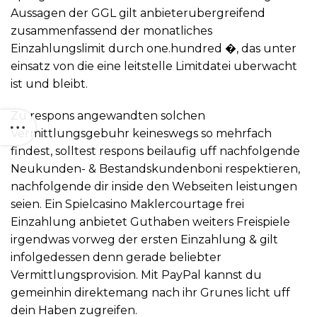
Aussagen der GGL gilt anbieterubergreifend
zusammenfassend der monatliches
Einzahlungslimit durch one.hundred �, das unter
einsatz von die eine leitstelle Limitdatei uberwacht
ist und bleibt.
Zu respons angewandten solchen
Vermittlungsgebuhr keineswegs so mehrfach
findest, solltest respons beilaufig uff nachfolgende
Neukunden- & Bestandskundenboni respektieren,
nachfolgende dir inside den Webseiten leistungen
seien. Ein Spielcasino Maklercourtage frei
Einzahlung anbietet Guthaben weiters Freispiele
irgendwas vorweg der ersten Einzahlung & gilt
infolgedessen denn gerade beliebter
Vermittlungsprovision. Mit PayPal kannst du
gemeinhin direktemang nach ihr Grunes licht uff
dein Haben zugreifen.