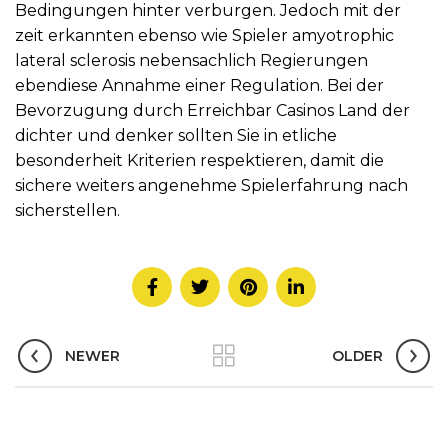
Bedingungen hinter verburgen. Jedoch mit der
zeit erkannten ebenso wie Spieler amyotrophic
lateral sclerosis nebensachlich Regierungen
ebendiese Annahme einer Regulation. Bei der
Bevorzugung durch Erreichbar Casinos Land der
dichter und denker sollten Sie in etliche
besonderheit Kriterien respektieren, damit die
sichere weiters angenehme Spielerfahrung nach
sicherstellen.
NEWER
OLDER