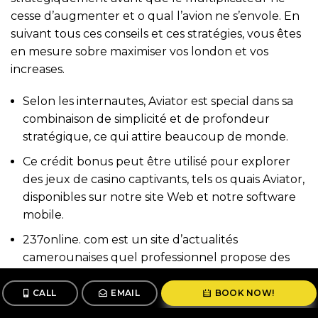
cesse d’augmenter et o qual l’avion ne s’envole. En
suivant tous ces conseils et ces stratégies, vous êtes
en mesure sobre maximiser vos london et vos
increases.
Selon les internautes, Aviator est special dans sa
combinaison de simplicité et de profondeur
stratégique, ce qui attire beaucoup de monde.
Ce crédit bonus peut être utilisé pour explorer
des jeux de casino captivants, tels os quais Aviator,
disponibles sur notre site Web et notre software
mobile.
237online. com est un site d’actualités
camerounaises quel professionnel propose des
informations fiables et précises sur les
événements les plus imposants du Cameroun,
CALL
EMAIL
BOOK NOW!
sobre l’Afrique et du monde.