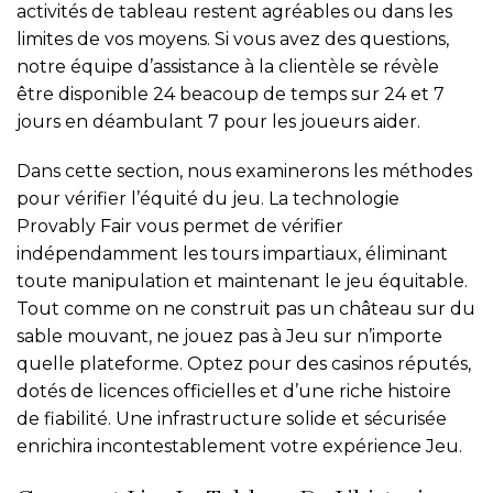
activités de tableau restent agréables ou dans les
limites de vos moyens. Si vous avez des questions,
notre équipe d’assistance à la clientèle se révèle
être disponible 24 beacoup de temps sur 24 et 7
jours en déambulant 7 pour les joueurs aider.
Dans cette section, nous examinerons les méthodes
pour vérifier l’équité du jeu. La technologie
Provably Fair vous permet de vérifier
indépendamment les tours impartiaux, éliminant
toute manipulation et maintenant le jeu équitable.
Tout comme on ne construit pas un château sur du
sable mouvant, ne jouez pas à Jeu sur n’importe
quelle plateforme. Optez pour des casinos réputés,
dotés de licences officielles et d’une riche histoire
de fiabilité. Une infrastructure solide et sécurisée
enrichira incontestablement votre expérience Jeu.