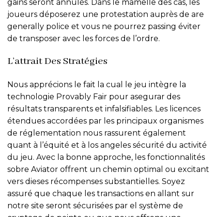
gains seront annulés. Dans le mamelle des cas, les
joueurs déposerez une protestation auprès de are
generally police et vous ne pourrez passing éviter
de transposer avec les forces de l’ordre.
L’attrait Des Stratégies
Nous apprécions le fait la cual le jeu intègre la
technologie Provably Fair pour asegurar des
résultats transparents et infalsifiables. Les licences
étendues accordées par les principaux organismes
de réglementation nous rassurent également
quant à l’équité et à los angeles sécurité du activité
du jeu. Avec la bonne approche, les fonctionnalités
sobre Aviator offrent un chemin optimal ou excitant
vers dieses récompenses substantielles. Soyez
assuré que chaque les transactions en allant sur
notre site seront sécurisées par el système de