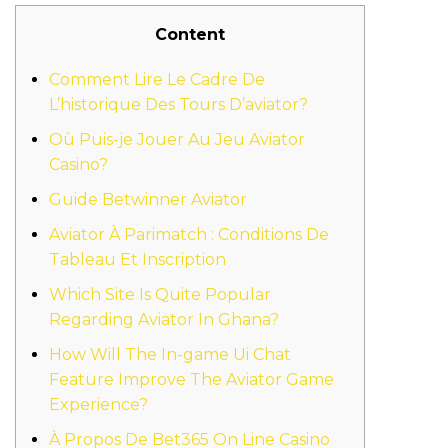
Content
Comment Lire Le Cadre De
L’historique Des Tours D’aviator?
Où Puis-je Jouer Au Jeu Aviator
Casino?
Guide Betwinner Aviator
Aviator À Parimatch : Conditions De
Tableau Et Inscription
Which Site Is Quite Popular
Regarding Aviator In Ghana?
How Will The In-game Ui Chat
ino_a_jednoduchá_cesta_k_zajímavým_vý
Feature Improve The Aviator Game
Experience?
À Propos De Bet365 On Line Casino