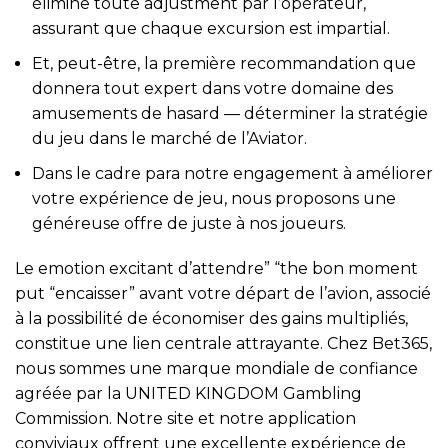
élimine toute adjustment par l’opérateur,
assurant que chaque excursion est impartial.
Et, peut-être, la première recommandation que
donnera tout expert dans votre domaine des
amusements de hasard — déterminer la stratégie
du jeu dans le marché de l’Aviator.
Dans le cadre para notre engagement à améliorer
votre expérience de jeu, nous proposons une
généreuse offre de juste à nos joueurs.
Le emotion excitant d’attendre” “the bon moment
put “encaisser” avant votre départ de l’avion, associé
à la possibilité de économiser des gains multipliés,
constitue une lien centrale attrayante. Chez Bet365,
nous sommes une marque mondiale de confiance
agréée par la UNITED KINGDOM Gambling
Commission. Notre site et notre application
conviviaux offrent une excellente expérience de