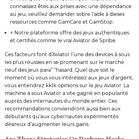
connaissez êtes aux prises avec une dépendance
au jeu, veuillez demander sobre l’aide à dieses
ressources comme GamCare et GamStop.
⚡️ Notre plateforme offre des jeux authentiques
et certifiés comme le vrai Aviator de Spribe.
Ces facteurs font d’Aviator l’une des devices à sous
les plus réussies en se promenant sur le marché
neuf des jeux para” “hasard. Quel que soit le
moment où vous vous intéressez aux jeux d’argent,
vous entendrez kklk opinions sur le jeu Aviator. La
machine à sous Aviator a vite gagné en popularité
auprès des internautes du monde entier. Ces
recommandations conviendront aussi bien aux
débutants qu’aux cybernautes expérimentés
désireux d’augmenter leurs gains.