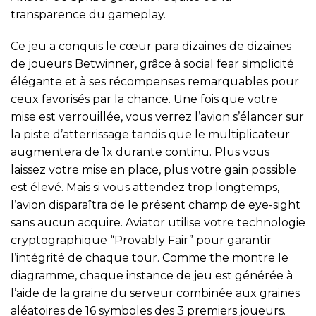
transparence du gameplay.
Ce jeu a conquis le cœur para dizaines de dizaines
de joueurs Betwinner, grâce à social fear simplicité
élégante et à ses récompenses remarquables pour
ceux favorisés par la chance. Une fois que votre
mise est verrouillée, vous verrez l’avion s’élancer sur
la piste d’atterrissage tandis que le multiplicateur
augmentera de 1x durante continu. Plus vous
laissez votre mise en place, plus votre gain possible
est élevé. Mais si vous attendez trop longtemps,
l’avion disparaîtra de le présent champ de eye-sight
sans aucun acquire. Aviator utilise votre technologie
cryptographique “Provably Fair” pour garantir
l’intégrité de chaque tour. Comme the montre le
diagramme, chaque instance de jeu est générée à
l’aide de la graine du serveur combinée aux graines
aléatoires de 16 symboles des 3 premiers joueurs.