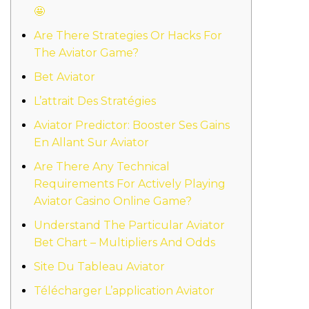
🤩
Are There Strategies Or Hacks For
The Aviator Game?
Bet Aviator
L’attrait Des Stratégies
Aviator Predictor: Booster Ses Gains
En Allant Sur Aviator
Are There Any Technical
Requirements For Actively Playing
Aviator Casino Online Game?
Understand The Particular Aviator
Bet Chart – Multipliers And Odds
Site Du Tableau Aviator
Télécharger L’application Aviator