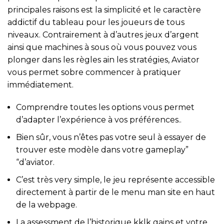
principales raisons est la simplicité et le caractère
addictif du tableau pour les joueurs de tous
niveaux. Contrairement à d’autres jeux d’argent
ainsi que machines à sous où vous pouvez vous
plonger dans les règles ain les stratégies, Aviator
vous permet sobre commencer à pratiquer
immédiatement.
Comprendre toutes les options vous permet
d’adapter l’expérience à vos préférences..
Bien sûr, vous n’êtes pas votre seul à essayer de
trouver este modèle dans votre gameplay”
“d’aviator.
C’est très very simple, le jeu représente accessible
directement à partir de le menu man site en haut
de la webpage.
La assessment de l’historique kklk gains et votre