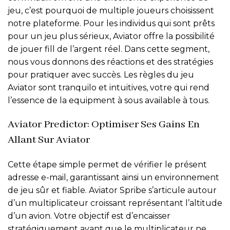
jeu, c’est pourquoi de multiple joueurs choisissent
notre plateforme. Pour les individus qui sont prêts
pour un jeu plus sérieux, Aviator offre la possibilité
de jouer fill de l’argent réel. Dans cette segment,
nous vous donnons des réactions et des stratégies
pour pratiquer avec succès. Les règles du jeu
Aviator sont tranquilo et intuitives, votre qui rend
l’essence de la equipment à sous available à tous.
Aviator Predictor: Optimiser Ses Gains En
Allant Sur Aviator
Cette étape simple permet de vérifier le présent
adresse e-mail, garantissant ainsi un environnement
de jeu sûr et fiable. Aviator Spribe s’articule autour
d’un multiplicateur croissant représentant l’altitude
d’un avion. Votre objectif est d’encaisser
stratégiquement avant que le multiplicateur ne