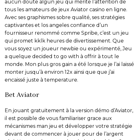
aucun doute algun jeu qui mérite l’attention de
tous les amateurs de jeux Aviator casino en ligne.
Avec ses graphismes sobre qualité, ses stratégies
captivantes et los angeles confiance d’un
fournisseur renommé comme Spribe, c’est un jeu
qui promet kklk heures de divertissement. Que
vous soyez un joueur newbie ou expérimenté, Jeu
a quelque decided to go with à offrir à tout le
monde. Mon plus gros gain a été lorsque je l’ai laissé
monter jusqu’à environ 12x ainsi que que j’ai
encaissé juste à temperature.
Bet Aviator
En jouant gratuitement à la version démo d’Aviator,
il est possible de vous familiariser grace aux
mécanismes man jeu et développer votre stratégie
devant de commencer à jouer pour de l’argent