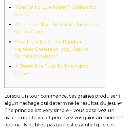
Dicas De Lo Que Jogar E Ganhar No
Aviator
Where To Play The Particular Aviator
Online Game
How Truly Does The Random
Number Generator (rng) Assure
Fairness In Aviator?
Is There The Trick To The Aviator
Game?
Lorsqu’un tour commence, ces graines produisent
algun hachage qui détermine le résultat du jeu. 🛩
The principe est very simple – vous observez un
avion durante vol et percevez vos gains au moment
optimal. N’oubliez pas qu’il est essentiel que ces