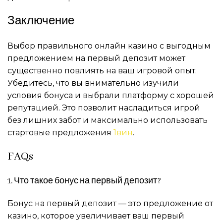
Заключение
Выбор правильного онлайн казино с выгодным
предложением на первый депозит может
существенно повлиять на ваш игровой опыт.
Убедитесь, что вы внимательно изучили
условия бонуса и выбрали платформу с хорошей
репутацией. Это позволит насладиться игрой
без лишних забот и максимально использовать
стартовые предложения
1вин
.
FAQs
1. Что такое бонус на первый депозит?
Бонус на первый депозит — это предложение от
казино, которое увеличивает ваш первый