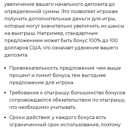
увеличение вашего начального депозита до
определенной суммы. Это позволяет игрокам
получить дополнительные деньги для игры,
которые могут значительно увеличить их шансы
на выигрыш. Например, стандартным
предложением может быть бонус 100% до 100
долларов США, что означает удвоение вашего
депозита.
Привлекательность предложения: чем выше
процент и лимит бонуса, тем выгоднее
предложение для игрока.
Требования к отыгрышу: большинство бонусов
сопровождаются обязательством по отыгрышу,
что необходимо учитывать.
Сроки действия: у каждого бонуса есть
ограниченный срок использования, поэтому