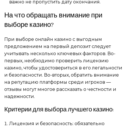
важно не пропустить дату окончания.
На что обращать внимание при
выборе казино?
При выборе онлайн казино с выгодным
предложением на первый депозит следует
учитывать несколько ключевых факторов. Во-
первых, необходимо проверить лицензию
казино, чтобы удостовериться в его легальности
и безопасности. Во-вторых, обратить внимание
на репутацию платформы среди игроков —
отзывы могут многое рассказать о честности и
надежности.
Критерии для выбора лучшего казино:
Лицензия и безопасность: обязательно