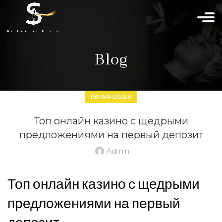
Blog
1WINRUSSIA
Топ онлайн казино с щедрыми
предложениями на первый депозит
Admin
Топ онлайн казино с щедрыми
предложениями на первый