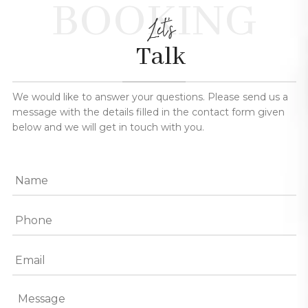
BOOKING
Let's
Talk
We would like to answer your questions. Please send us a
message with the details filled in the contact form given
below and we will get in touch with you.