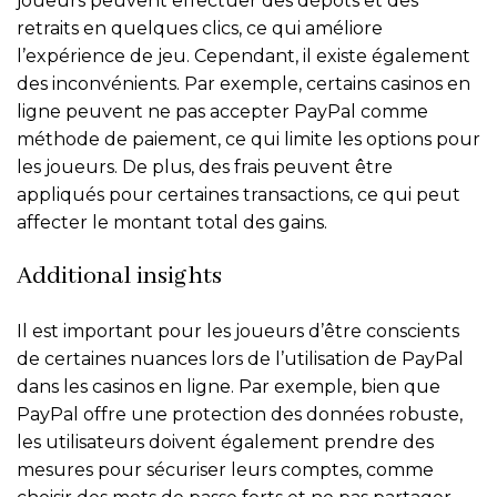
joueurs peuvent effectuer des dépôts et des
retraits en quelques clics, ce qui améliore
l’expérience de jeu. Cependant, il existe également
des inconvénients. Par exemple, certains casinos en
ligne peuvent ne pas accepter PayPal comme
méthode de paiement, ce qui limite les options pour
les joueurs. De plus, des frais peuvent être
appliqués pour certaines transactions, ce qui peut
affecter le montant total des gains.
Additional insights
Il est important pour les joueurs d’être conscients
de certaines nuances lors de l’utilisation de PayPal
dans les casinos en ligne. Par exemple, bien que
PayPal offre une protection des données robuste,
les utilisateurs doivent également prendre des
mesures pour sécuriser leurs comptes, comme