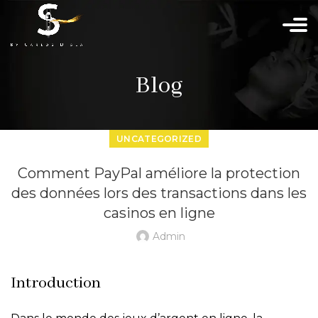
Blog
UNCATEGORIZED
Comment PayPal améliore la protection
des données lors des transactions dans les
casinos en ligne
Admin
Introduction