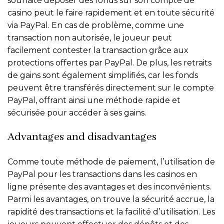
souhaite déposer des fonds sur son compte de
casino peut le faire rapidement et en toute sécurité
via PayPal. En cas de problème, comme une
transaction non autorisée, le joueur peut
facilement contester la transaction grâce aux
protections offertes par PayPal. De plus, les retraits
de gains sont également simplifiés, car les fonds
peuvent être transférés directement sur le compte
PayPal, offrant ainsi une méthode rapide et
sécurisée pour accéder à ses gains.
Advantages and disadvantages
Comme toute méthode de paiement, l’utilisation de
PayPal pour les transactions dans les casinos en
ligne présente des avantages et des inconvénients.
Parmi les avantages, on trouve la sécurité accrue, la
rapidité des transactions et la facilité d’utilisation. Les