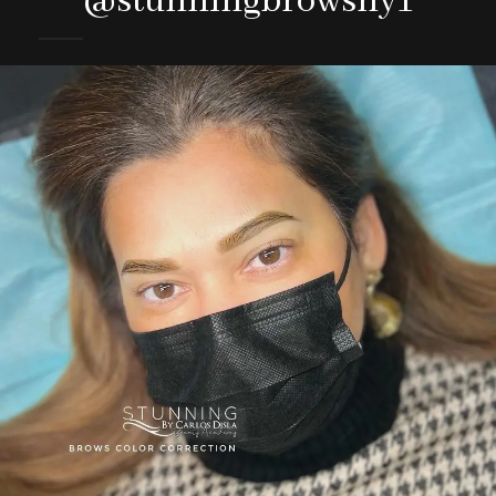
@stunningbrowsny1