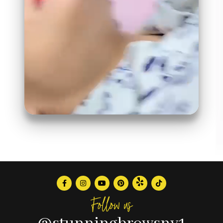
Follow us