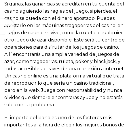
Si ganas, las ganancias se acreditan en tu cuenta del
casino siguiendo las reglas del juego, si pierdes, el
casino se queda con el dinero apostado. Puedes
apostarlo en las máquinas tragaperras del casino, en
juegos de casino en vivo, como la ruleta o cualquier
otro juego de azar disponible. Este será tu centro de
operaciones para disfrutar de los juegos de casino.
Allí encontrarás una amplia variedad de juegos de
azar, como tragaperras, ruleta, póker y blackjack, y
todos accesibles a través de una conexión a internet.
Un casino online es una plataforma virtual que trata
de reproducir lo que sería un casino tradicional,
pero en la web. Juega con responsabilidad y nunca
olvides que siempre encontrarás ayuda y no estarás
solo con tu problema.
El importe del bono es uno de los factores más
importantes a la hora de elegir los mejores bonos de