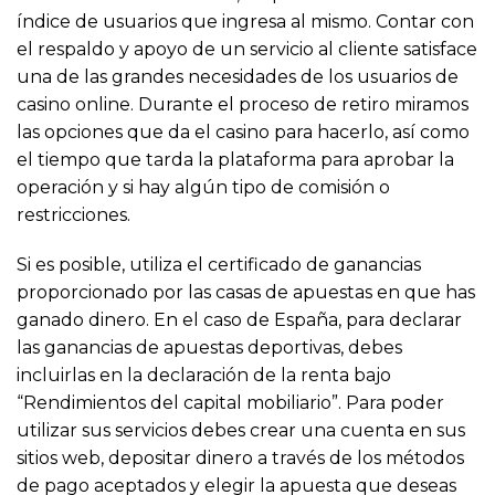
índice de usuarios que ingresa al mismo. Contar con
el respaldo y apoyo de un servicio al cliente satisface
una de las grandes necesidades de los usuarios de
casino online. Durante el proceso de retiro miramos
las opciones que da el casino para hacerlo, así como
el tiempo que tarda la plataforma para aprobar la
operación y si hay algún tipo de comisión o
restricciones.
Si es posible, utiliza el certificado de ganancias
proporcionado por las casas de apuestas en que has
ganado dinero. En el caso de España, para declarar
las ganancias de apuestas deportivas, debes
incluirlas en la declaración de la renta bajo
“Rendimientos del capital mobiliario”. Para poder
utilizar sus servicios debes crear una cuenta en sus
sitios web, depositar dinero a través de los métodos
de pago aceptados y elegir la apuesta que deseas