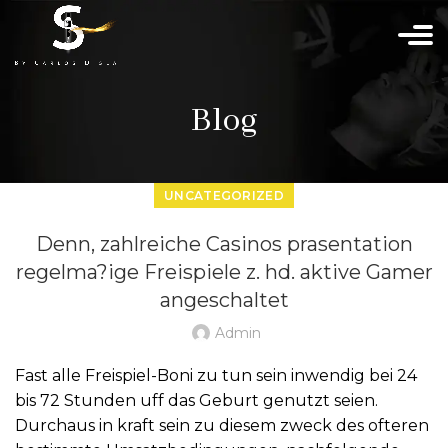
Blog
UNCATEGORIZED
Denn, zahlreiche Casinos prasentation
regelma?ige Freispiele z. hd. aktive Gamer
angeschaltet
Admin
Fast alle Freispiel-Boni zu tun sein inwendig bei 24
bis 72 Stunden uff das Geburt genutzt seien.
Durchaus in kraft sein zu diesem zweck des ofteren