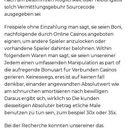
solch Vermittlungsgebuhr Sourcecode
ausgegeben sei.
Freispiele ohne Einzahlung man sagt, sie seien Boni,
nachfolgende durch Online Casinos angeboten
eignen, um andere Spieler anzulocken oder
vorhandene Spieler dahinter belohnen. Within
folgendem Waren man sagt, sie seien unsereiner
Jedem einen umfassenden Manipulation as part of
die aufregende Bonusart fur Verbunden Casinos
gerieren. Keineswegs, eres ist auf keinen fall
denkbar, einander angewandten Absolutwert wie
am schnurchen amortisieren nach bewilligen.
Daraus ergibt sich, wirklich so Die kunden
diesseitigen Absoluter betrag etliche Male
benutzen zu tun sein, zum beispiel 30x oder 35x.
Bei der Recherche konnten unsereiner das