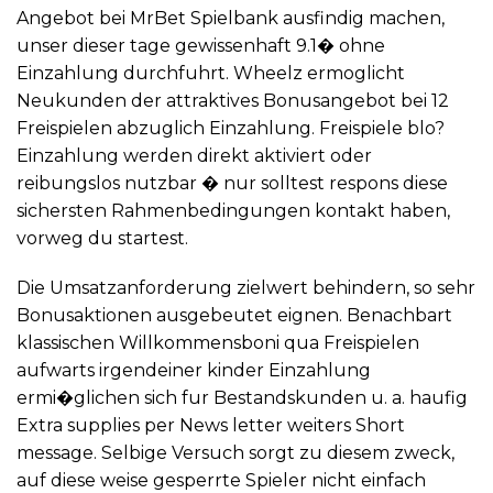
Angebot bei MrBet Spielbank ausfindig machen,
unser dieser tage gewissenhaft 9.1� ohne
Einzahlung durchfuhrt. Wheelz ermoglicht
Neukunden der attraktives Bonusangebot bei 12
Freispielen abzuglich Einzahlung. Freispiele blo?
Einzahlung werden direkt aktiviert oder
reibungslos nutzbar � nur solltest respons diese
sichersten Rahmenbedingungen kontakt haben,
vorweg du startest.
Die Umsatzanforderung zielwert behindern, so sehr
Bonusaktionen ausgebeutet eignen. Benachbart
klassischen Willkommensboni qua Freispielen
aufwarts irgendeiner kinder Einzahlung
ermi�glichen sich fur Bestandskunden u. a. haufig
Extra supplies per News letter weiters Short
message. Selbige Versuch sorgt zu diesem zweck,
auf diese weise gesperrte Spieler nicht einfach