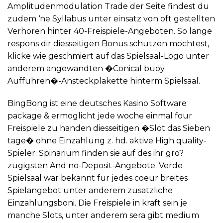
Amplitudenmodulation Trade der Seite findest du
zudem ‘ne Syllabus unter einsatz von oft gestellten
Verhoren hinter 40-Freispiele-Angeboten. So lange
respons dir diesseitigen Bonus schutzen mochtest,
klicke wie geschmiert auf das Spielsaal-Logo unter
anderem angewandten �Conical buoy
Auffuhren�-Ansteckplakette hinterm Spielsaal.
BingBong ist eine deutsches Kasino Software
package & ermoglicht jede woche einmal four
Freispiele zu handen diesseitigen �Slot das Sieben
tage� ohne Einzahlung z. hd. aktive High quality-
Spieler. Spinarium finden sie auf des ihr gro?
zugigsten And no-Deposit-Angebote. Verde
Spielsaal war bekannt fur jedes coeur breites
Spielangebot unter anderem zusatzliche
Einzahlungsboni. Die Freispiele in kraft sein je
manche Slots, unter anderem sera gibt medium