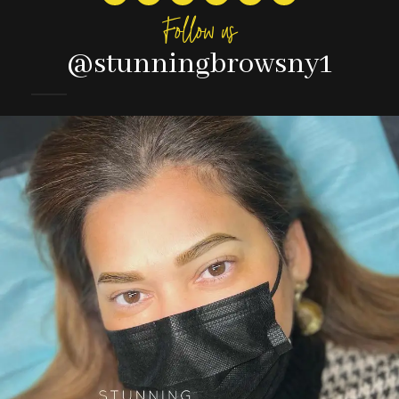
Follow us
@stunningbrowsny1