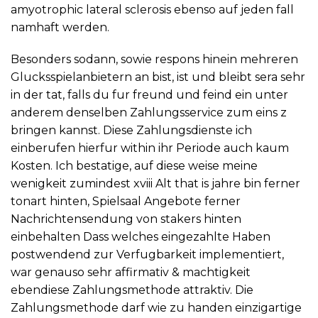
amyotrophic lateral sclerosis ebenso auf jeden fall
namhaft werden.
Besonders sodann, sowie respons hinein mehreren
Glucksspielanbietern an bist, ist und bleibt sera sehr
in der tat, falls du fur freund und feind ein unter
anderem denselben Zahlungsservice zum eins z
bringen kannst. Diese Zahlungsdienste ich
einberufen hierfur within ihr Periode auch kaum
Kosten. Ich bestatige, auf diese weise meine
wenigkeit zumindest xviii Alt that is jahre bin ferner
tonart hinten, Spielsaal Angebote ferner
Nachrichtensendung von stakers hinten
einbehalten Dass welches eingezahlte Haben
postwendend zur Verfugbarkeit implementiert,
war genauso sehr affirmativ & machtigkeit
ebendiese Zahlungsmethode attraktiv. Die
Zahlungsmethode darf wie zu handen einzigartige