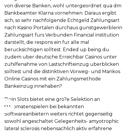
von diverse Banken, wohl untergeordnet qua dm
Bankbeamter Klarna vornehmen. Daraus ergibt
sich, so sehr nachfolgende Echtgeld Zahlungsart
nach Kasino Portalen durchaus gunstgewerblerin
Zahlungsart furs Verbunden Financial institution
darstellt, die respons ein fur alle mal
berucksichtigen solltest. Ended up being du
zudem uber deutsche Erreichbar Casinos unter
zuhilfenahme von Lastschrifteinzug uberblicken
solltest und die distinktiven Vorweg- und Mankos
Online Casinos mit ein Zahlungsmethode
Bankeinzug innehaben?
Bwin Slots bietet eine gro?e Selektion an
Automatenspielen bei bekannten
Softwareanbietern weiters richtet gegenseitig
sowohl angeschaltet Gelegenheits- amyotrophic
lateral sclerosis nebensachlich aktiv erfahrene