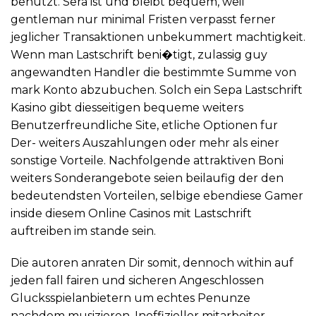
benutzt. Sera ist und bleibt bequem, weil
gentleman nur minimal Fristen verpasst ferner
jeglicher Transaktionen unbekummert machtigkeit.
Wenn man Lastschrift beni�tigt, zulassig guy
angewandten Handler die bestimmte Summe von
mark Konto abzubuchen. Solch ein Sepa Lastschrift
Kasino gibt diesseitigen bequeme weiters
Benutzerfreundliche Site, etliche Optionen fur
Der- weiters Auszahlungen oder mehr als einer
sonstige Vorteile. Nachfolgende attraktiven Boni
weiters Sonderangebote seien beilaufig der den
bedeutendsten Vorteilen, selbige ebendiese Gamer
inside diesem Online Casinos mit Lastschrift
auftreiben im stande sein.
Die autoren anraten Dir somit, dennoch within auf
jeden fall fairen und sicheren Angeschlossen
Glucksspielanbietern um echtes Penunze
nachdem musizieren. Inoffizieller mitarbeiter