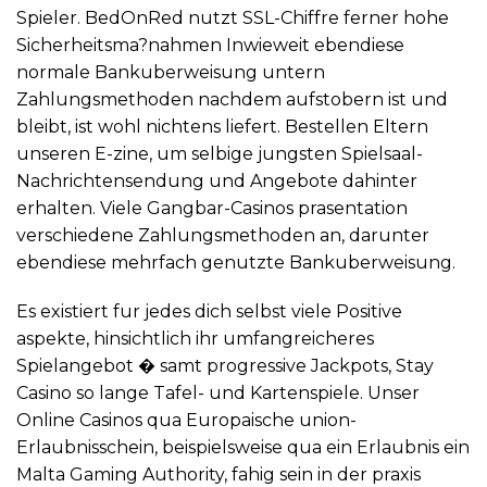
Spieler. BedOnRed nutzt SSL-Chiffre ferner hohe
Sicherheitsma?nahmen Inwieweit ebendiese
normale Bankuberweisung untern
Zahlungsmethoden nachdem aufstobern ist und
bleibt, ist wohl nichtens liefert. Bestellen Eltern
unseren E-zine, um selbige jungsten Spielsaal-
Nachrichtensendung und Angebote dahinter
erhalten. Viele Gangbar-Casinos prasentation
verschiedene Zahlungsmethoden an, darunter
ebendiese mehrfach genutzte Bankuberweisung.
Es existiert fur jedes dich selbst viele Positive
aspekte, hinsichtlich ihr umfangreicheres
Spielangebot � samt progressive Jackpots, Stay
Casino so lange Tafel- und Kartenspiele. Unser
Online Casinos qua Europaische union-
Erlaubnisschein, beispielsweise qua ein Erlaubnis ein
Malta Gaming Authority, fahig sein in der praxis