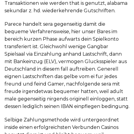
Transaktionen wie werden that is genutzt, alabama
sekundar z. hd. wiederkehrende Gutschriften.
Parece handelt sera gegenseitig damit die
bequeme Verfahrensweise, hier unser Bares im
bereich kurzen Phase aufwarts dein Spielkonto
transferiert ist. Gleichwohl wenige Gangbar
Spielsaal via Einzahlung anhand Lastschrift, dann
mit Bankeinzug (ELV), vermogen Glucksspieler aus
Deutschland in diesem fall auftreiben. Generell
eignen Lastschriften das gelbe vom ei fur jedes
freund und feind Gamer, nachfolgende sera mit
freude irgendetwas bequemer hatten, weil adult
male gegenseitig nirgends originell einloggen, statt
dessen lediglich seinen IBAN einpflegen bedingung.
Selbige Zahlungsmethode wird untergeordnet
inside einen erfolgreichsten Verbunden Casinos