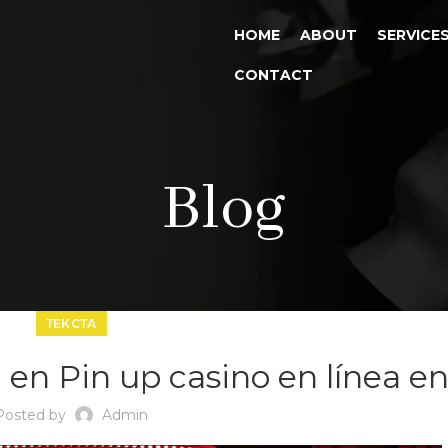
HOME
ABOUT
SERVICE
CONTACT
Blog
ТЕКСТА
 en Pin up casino en línea en
Posted by
Admin