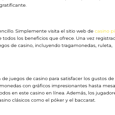
ratificante.
encillo. Simplemente visita el sitio web de
casino p
 todos los beneficios que ofrece. Una vez registra
gos de casino, incluyendo tragamonedas, ruleta,
 de juegos de casino para satisfacer los gustos de
amonedas con gráficos impresionantes hasta mes
 todos en este casino en línea. Además, los jugador
ino clásicos como el póker y el baccarat.