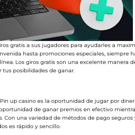
ros gratis a sus jugadores para ayudarles a maxim
envenida hasta promociones especiales, siempre h
línea. Los giros gratis son una excelente manera d
us posibilidades de ganar.
in up casino es la oportunidad de jugar por dinero
a oportunidad de ganar premios en efectivo mientr
tos. Con una variedad de métodos de pago seguros 
dos es rápido y sencillo.