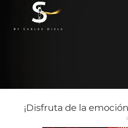
¡Disfruta de la emoción