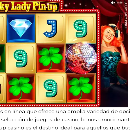
s en línea que ofrece una amplia variedad de opc
 selección de juegos de casino, bonos emocionante
 up casino es el destino ideal para aquellos que b