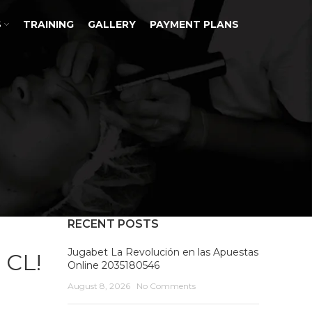
S
TRAINING
GALLERY
PAYMENT PLANS
RECENT POSTS
Jugabet La Revolución en las Apuestas
 CL!
Online 2035180546
August 8, 2026
No Comments