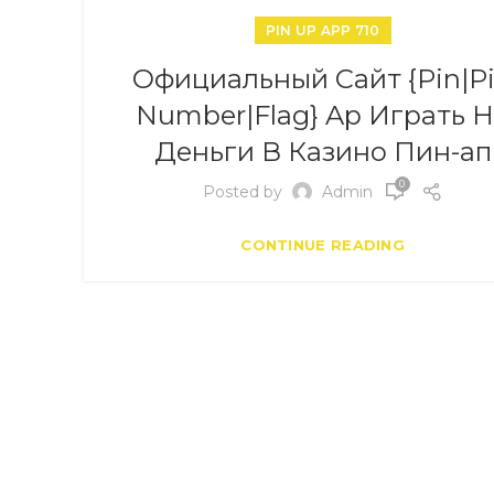
PIN UP APP 710
Официальный Сайт {Pin|P
Number|Flag} Ap Играть 
Деньги В Казино Пин-ап
0
Posted by
Admin
CONTINUE READING