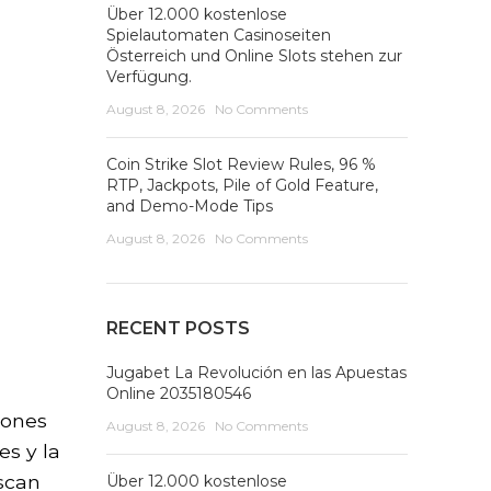
Über 12.000 kostenlose
Spielautomaten Casinoseiten
Österreich und Online Slots stehen zur
Verfügung.
August 8, 2026
No Comments
Coin Strike Slot Review Rules, 96 %
RTP, Jackpots, Pile of Gold Feature,
and Demo-Mode Tips
August 8, 2026
No Comments
RECENT POSTS
Jugabet La Revolución en las Apuestas
Online 2035180546
iones
August 8, 2026
No Comments
s y la
uscan
Über 12.000 kostenlose