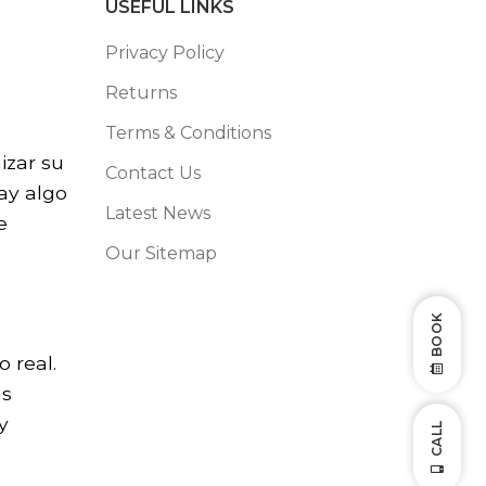
USEFUL LINKS
Privacy Policy
Returns
Terms & Conditions
izar su
Contact Us
ay algo
Latest News
e
Our Sitemap
BOOK
 real.
as
y
CALL