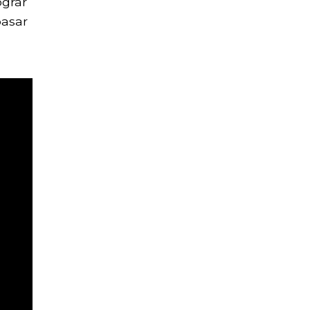
ograr
pasar