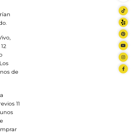
rían
do.
ivo,
 12
o
 Los
enos de
ha
evios 11
lgunos
De
omprar