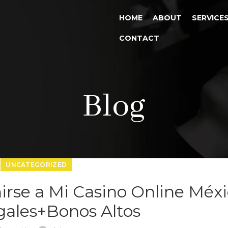
HOME
ABOUT
SERVICE
CONTACT
Blog
UNCATEGORIZED
irse a Mi Casino Online Méx
gales+Bonos Altos