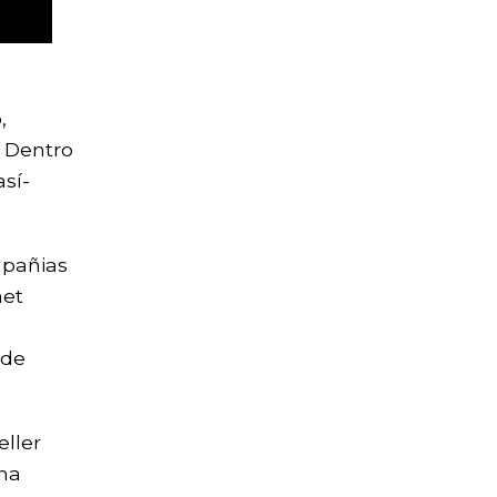
,
. Dentro
así­
mpañias
net
 de
eller
una