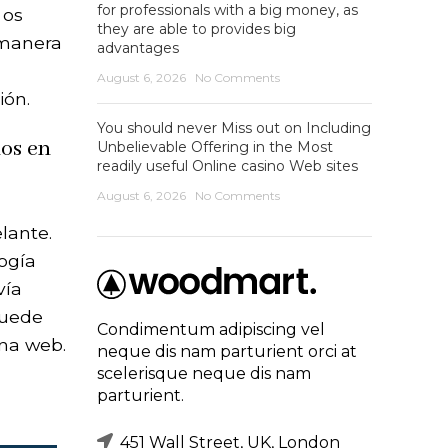
for professionals with a big money, as
 os
they are able to provides big
 manera
advantages
August 6, 2026
No Comments
ión.
You should never Miss out on Including
nos en
Unbelievable Offering in the Most
readily useful Online casino Web sites
August 6, 2026
No Comments
lante.
ogí­a
vía
puede
Condimentum adipiscing vel
na web.
neque dis nam parturient orci at
scelerisque neque dis nam
parturient.
451 Wall Street, UK, London