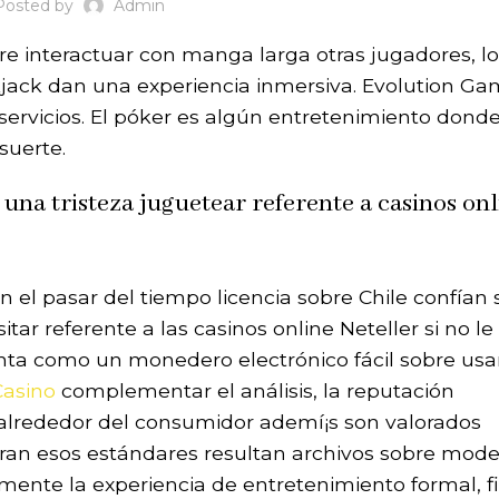
Posted by
Admin
re interactuar con manga larga otras jugadores, lo
ckjack dan una experiencia inmersiva. Evolution Ga
servicios.
El póker es algún entretenimiento dond
suerte.
 una tristeza juguetear referente a casinos on
con el pasar del tiempo licencia sobre Chile confían
itar referente a las casinos online Neteller si no le
nta como un monedero electrónico fácil sobre usar
Casino
complementar el análisis, la reputación
a alrededor del consumidor ademí¡s son valorados
ran esos estándares resultan archivos sobre mode
ente la experiencia de entretenimiento formal, f