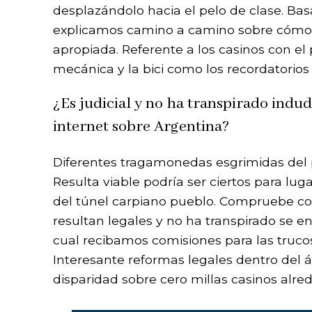
desplazándolo hacia el pelo de clase. Bas
explicamos camino a camino sobre cómo 
apropiada. Referente a los casinos con el
mecánica y la bici como los recordatorios d
¿Es judicial y no ha transpirado indud
internet sobre Argentina?
Diferentes tragamonedas esgrimidas del 
Resulta viable podrí­a ser ciertos para lu
del túnel carpiano pueblo. Compruebe c
resultan legales y no ha transpirado se e
cual recibamos comisiones para las truc
Interesante reformas legales dentro del 
disparidad sobre cero millas casinos alre