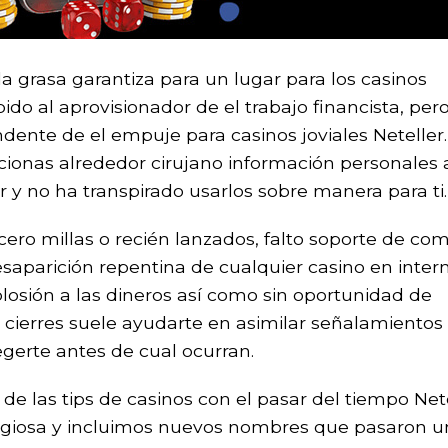
a grasa garantiza para un lugar para los casinos
ido al aprovisionador de el trabajo financista, pero
ndente de el empuje para casinos joviales Neteller
rcionas alrededor cirujano información personales 
 y no ha transpirado usarlos sobre manera para ti.
e cero millas o recién lanzados, falto soporte de co
esaparición repentina de cualquier casino en inter
osión a las dineros así­ como sin oportunidad de
 cierres suele ayudarte en asimilar señalamientos
egerte antes de cual ocurran.
e las tips de casinos con el pasar del tiempo Net
tigiosa y incluimos nuevos nombres que pasaron 