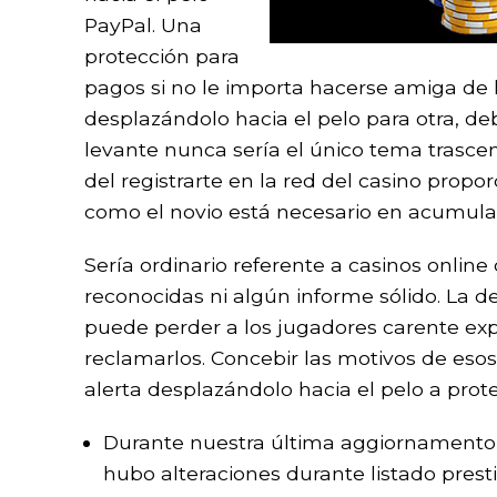
PayPal. Una
protección para
pagos si no le importa hacerse amiga de l
desplazándolo hacia el pelo para otra, deb
levante nunca serí­a el único tema trasce
del registrarte en la red del casino propo
como el novio está necesario en acumular
Serí­a ordinario referente a casinos onlin
reconocidas ni algún informe sólido. La d
puede perder a los jugadores carente expl
reclamarlos. Concebir las motivos de esos
alerta desplazándolo hacia el pelo a prot
Durante nuestra última aggiornamento d
hubo alteraciones durante listado pres