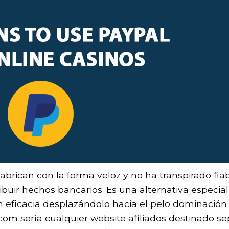
abrican con la forma veloz y no ha transpirado fia
ribuir hechos bancarios. Es una alternativa especi
an eficacia desplazándolo hacia el pelo dominación
om serí­a cualquier website afiliados destinado s