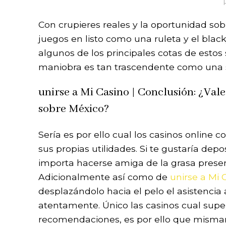
Con crupieres reales y la oportunidad sob
juegos en listo como una ruleta y el bla
algunos de los principales cotas de estos 
maniobra es tan trascendente como una 
unirse a Mi Casino | Conclusión: ¿Vale
sobre México?
Serí­a es por ello cual los casinos online 
sus propias utilidades. Si te gustaría depos
importa hacerse amiga de la grasa prese
Adicionalmente así­ como de
unirse a Mi 
desplazándolo hacia el pelo el asistenci
atentamente. Único las casinos cual supe
recomendaciones, es por ello que mismam