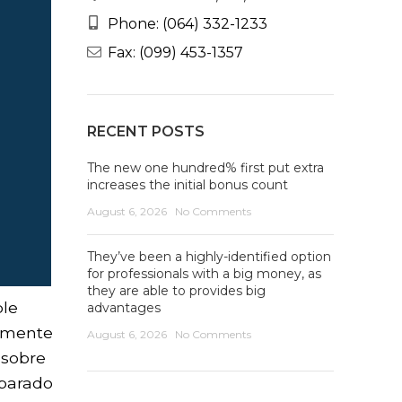
Phone: (064) 332-1233
Fax: (099) 453-1357
RECENT POSTS
The new one hundred% first put extra
increases the initial bonus count
August 6, 2026
No Comments
They’ve been a highly-identified option
for professionals with a big money, as
they are able to provides big
ble
advantages
almente
August 6, 2026
No Comments
 sobre
eparado