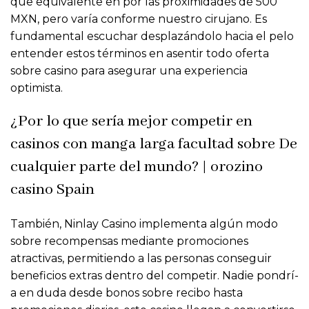
que equivalente en por las proximidades de 500
MXN, pero varía conforme nuestro cirujano.
Es
fundamental escuchar desplazándolo hacia el pelo
entender estos términos en asentir todo oferta
sobre casino para asegurar una experiencia
optimista.
¿Por lo que serí­a mejor competir en
casinos con manga larga facultad sobre De
cualquier parte del mundo? | orozino
casino Spain
También, Ninlay Casino implementa algún modo
sobre recompensas mediante promociones
atractivas, permitiendo a las personas conseguir
beneficios extras dentro del competir. Nadie pondrí­
a en duda desde bonos sobre recibo hasta