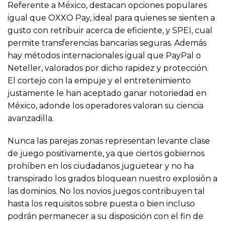
Referente a México, destacan opciones populares
igual que OXXO Pay, ideal para quienes se sienten a
gusto con retribuir acerca de eficiente, y SPEI, cual
permite transferencias bancarias seguras. Además
hay métodos internacionales igual que PayPal o
Neteller, valorados por dicho rapidez y protección.
El cortejo con la empuje y el entretenimiento
justamente le han aceptado ganar notoriedad en
México, adonde los operadores valoran su ciencia
avanzadilla.
Nunca las parejas zonas representan levante clase
de juego positivamente, ya que ciertos gobiernos
prohíben en los ciudadanos juguetear y no ha
transpirado los grados bloquean nuestro explosión a
las dominios. No los novios juegos contribuyen tal
hasta los requisitos sobre puesta o bien incluso
podrán permanecer a su disposición con el fin de