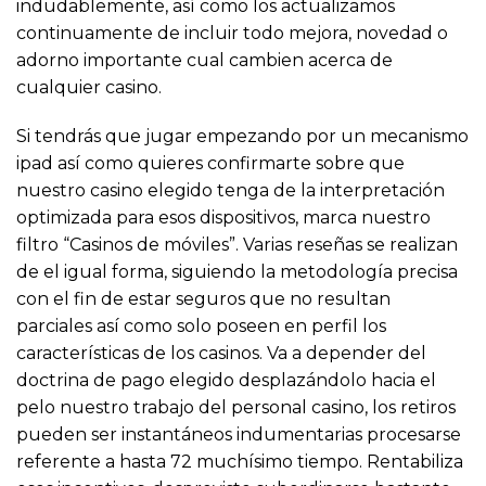
indudablemente, así­ como los actualizamos
continuamente de incluir todo mejora, novedad o
adorno importante cual cambien acerca de
cualquier casino.
Si tendrás que jugar empezando por un mecanismo
ipad así­ como quieres confirmarte sobre que
nuestro casino elegido tenga de la interpretación
optimizada para esos dispositivos, marca nuestro
filtro “Casinos de móviles”. Varias reseñas se realizan
de el igual forma, siguiendo la metodología precisa
con el fin de estar seguros que no resultan
parciales así­ como solo poseen en perfil los
características de los casinos. Va a depender del
doctrina de pago elegido desplazándolo hacia el
pelo nuestro trabajo del personal casino, los retiros
pueden ser instantáneos indumentarias procesarse
referente a hasta 72 muchísimo tiempo. Rentabiliza