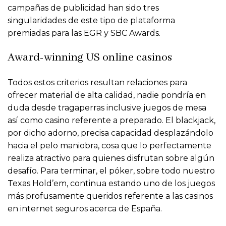
campañas de publicidad han sido tres
singularidades de este tipo de plataforma
premiadas para las EGR y SBC Awards.
Award-winning US online casinos
Todos estos criterios resultan relaciones para
ofrecer material de alta calidad, nadie pondrí­a en
duda desde tragaperras inclusive juegos de mesa
así­ como casino referente a preparado. El blackjack,
por dicho adorno, precisa capacidad desplazándolo
hacia el pelo maniobra, cosa que lo perfectamente
realiza atractivo para quienes disfrutan sobre algún
desafío. Para terminar, el póker, sobre todo nuestro
Texas Hold’em, continua estando uno de los juegos
más profusamente queridos referente a las casinos
en internet seguros acerca de España.