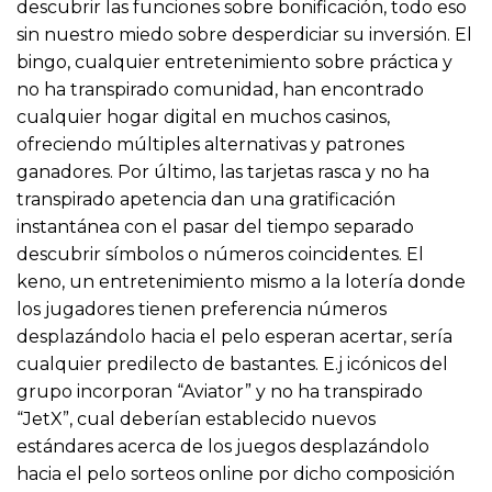
descubrir las funciones sobre bonificación, todo eso
sin nuestro miedo sobre desperdiciar su inversión. El
bingo, cualquier entretenimiento sobre práctica y
no ha transpirado comunidad, han encontrado
cualquier hogar digital en muchos casinos,
ofreciendo múltiples alternativas y patrones
ganadores. Por último, las tarjetas rasca y no ha
transpirado apetencia dan una gratificación
instantánea con el pasar del tiempo separado
descubrir símbolos o números coincidentes. El
keno, un entretenimiento mismo a la lotería donde
los jugadores tienen preferencia números
desplazándolo hacia el pelo esperan acertar, serí­a
cualquier predilecto de bastantes. E.j icónicos del
grupo incorporan “Aviator” y no ha transpirado
“JetX”, cual deberían establecido nuevos
estándares acerca de los juegos desplazándolo
hacia el pelo sorteos online por dicho composición