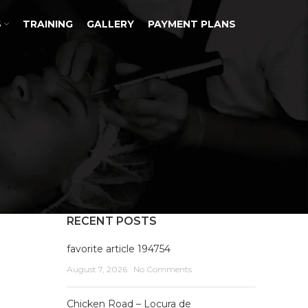
S
TRAINING
GALLERY
PAYMENT PLANS
RECENT POSTS
favorite article 194754
August 7, 2026
No Comments
Chicken Road – Locura de