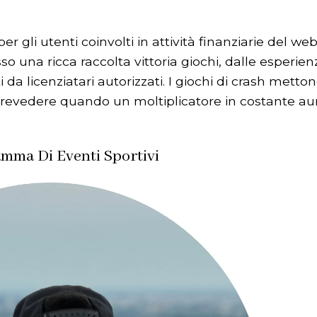
r gli utenti coinvolti in attività finanziarie del web.
 una ricca raccolta vittoria giochi, dalle esperie
ti da licenziatari autorizzati. I giochi di crash metton
 prevedere quando un moltiplicatore in costante 
mma Di Eventi Sportivi