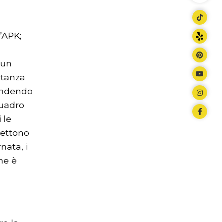
l’APK;
 un
rtanza
pondendo
quadro
 le
lettono
nata, i
ne è