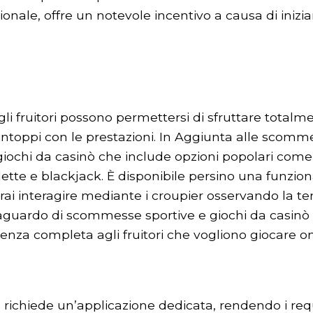
ale, offre un notevole incentivo a causa di inizia
i fruitori possono permettersi di sfruttare totalm
i intoppi con le prestazioni. In Aggiunta alle scom
 giochi da casinò che include opzioni popolari come
tte e blackjack. È disponibile persino una funzion
potrai interagire mediante i croupier osservando la 
raguardo di scommesse sportive e giochi da casinò 
nza completa agli fruitori che vogliono giocare on
richiede un’applicazione dedicata, rendendo i requ