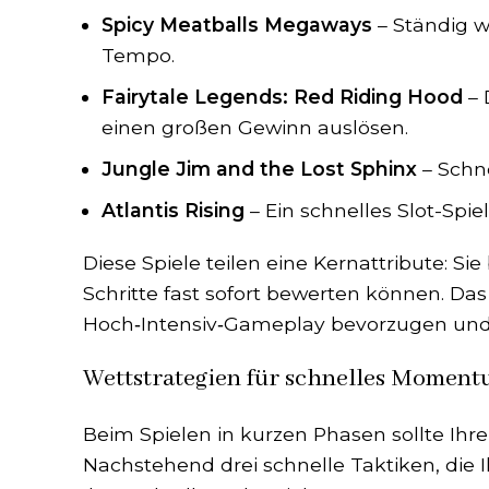
Spicy Meatballs Megaways
– Ständig w
Tempo.
Fairytale Legends: Red Riding Hood
– 
einen großen Gewinn auslösen.
Jungle Jim and the Lost Sphinx
– Schne
Atlantis Rising
– Ein schnelles Slot-Spie
Diese Spiele teilen eine Kernattribute: S
Schritte fast sofort bewerten können. Das 
Hoch‑Intensiv‑Gameplay bevorzugen und
Wettstrategien für schnelles Momen
Beim Spielen in kurzen Phasen sollte Ihre
Nachstehend drei schnelle Taktiken, die