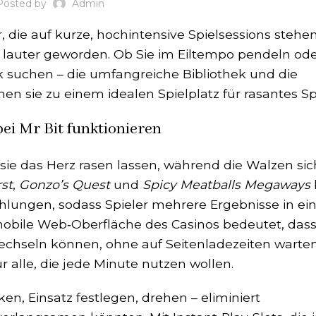
Posted by
Admin
r, die auf kurze, hochintensive Spielsessions stehen
 lauter geworden. Ob Sie im Eiltempo pendeln od
k suchen – die umfangreiche Bibliothek und die
n sie zu einem idealen Spielplatz für rasantes Sp
ei Mr Bit funktionieren
 sie das Herz rasen lassen, während die Walzen sic
st
,
Gonzo’s Quest
und
Spicy Meatballs Megaways
lungen, sodass Spieler mehrere Ergebnisse in ei
mobile Web‑Oberfläche des Casinos bedeutet, dass
echseln können, ohne auf Seitenladezeiten warte
 alle, die jede Minute nutzen wollen.
en, Einsatz festlegen, drehen – eliminiert