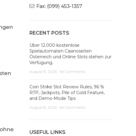
Fax: (099) 453-1357
ungen
RECENT POSTS
Über 12.000 kostenlose
Spielautomaten Casinoseiten
Österreich und Online Slots stehen zur
Verfügung.
August 8, 2026
No Comments
hsten
Coin Strike Slot Review Rules, 96 %
RTP, Jackpots, Pile of Gold Feature,
and Demo-Mode Tips
August 8, 2026
No Comments
 ohne
USEFUL LINKS