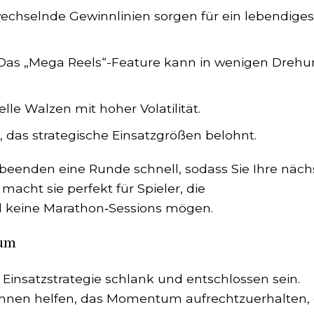
echselnde Gewinnlinien sorgen für ein lebendiges
Das „Mega Reels“-Feature kann in wenigen Dreh
lle Walzen mit hoher Volatilität.
l, das strategische Einsatzgrößen belohnt.
ie beenden eine Runde schnell, sodass Sie Ihre näc
macht sie perfekt für Spieler, die
 keine Marathon‑Sessions mögen.
tum
 Einsatzstrategie schlank und entschlossen sein.
 Ihnen helfen, das Momentum aufrechtzuerhalten,