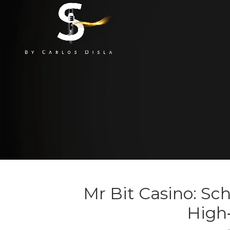
Mr Bit Casino: Sc
High‑