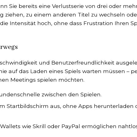
Wenn Sie bereits eine Verlustserie von drei oder meh
g ziehen, zu einem anderen Titel zu wechseln ode
die Intensität hoch, ohne dass Frustration Ihren S
erwegs
eschwindigkeit und Benutzerfreundlichkeit ausgele
 nie auf das Laden eines Spiels warten müssen – pe
chen Meetings spielen möchten.
kundenschnelle zwischen den Spielen.
vom Startbildschirm aus, ohne Apps herunterladen 
E‑Wallets wie Skrill oder PayPal ermöglichen nahtlo