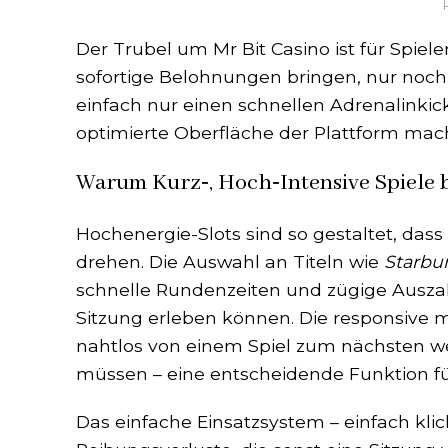
Der Trubel um Mr Bit Casino ist für Spiele
sofortige Belohnungen bringen, nur noch
einfach nur einen schnellen Adrenalinkic
optimierte Oberfläche der Plattform mache
Warum Kurz‑, Hoch‑Intensive Spiele b
Hochenergie-Slots sind so gestaltet, dass
drehen. Die Auswahl an Titeln wie
Starbur
schnelle Rundenzeiten und zügige Auszah
Sitzung erleben können. Die responsive 
nahtlos von einem Spiel zum nächsten w
müssen – eine entscheidende Funktion für
Das einfache Einsatzsystem – einfach klick