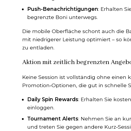
Push‑Benachrichtigungen
: Erhalten S
begrenzte Boni unterwegs.
Die mobile Oberfläche schont auch die Bat
mit niedrigerer Leistung optimiert – so kö
zu entladen.
Aktion mit zeitlich begrenzten Angeb
Keine Session ist vollständig ohne einen k
Promotion‑Optionen, die gut in schnelle S
Daily Spin Rewards
: Erhalten Sie koste
einloggen.
Tournament Alerts
: Nehmen Sie an kur
und treten Sie gegen andere Kurz‑Sessi