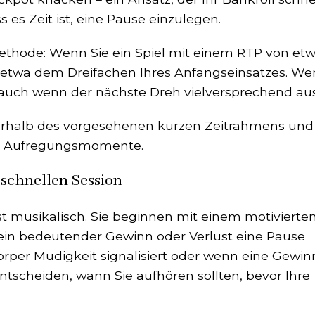
es Zeit ist, eine Pause einzulegen.
-Methode: Wenn Sie ein Spiel mit einem RTP von et
ei etwa dem Dreifachen Ihres Anfangseinsatzes. We
– auch wenn der nächste Dreh vielversprechend aus
innerhalb des vorgesehenen kurzen Zeitrahmens und
ge Aufregungsmomente.
 schnellen Session
st musikalisch. Sie beginnen mit einem motivierte
s ein bedeutender Gewinn oder Verlust eine Pause
rper Müdigkeit signalisiert oder wenn eine Gewin
ntscheiden, wann Sie aufhören sollten, bevor Ihre