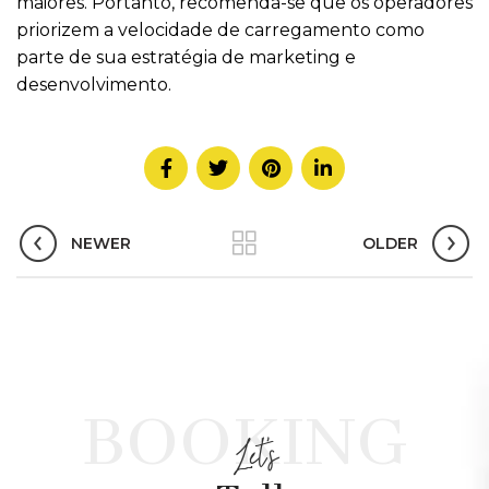
maiores. Portanto, recomenda-se que os operadores
priorizem a velocidade de carregamento como
parte de sua estratégia de marketing e
desenvolvimento.
NEWER
OLDER
BOOKING
Let's