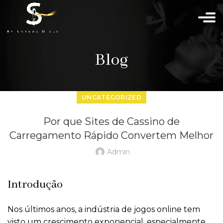
Blog
UNCATEGORIZED
Por que Sites de Cassino de
Carregamento Rápido Convertem Melhor
Admin
Introdução
Nos últimos anos, a indústria de jogos online tem
visto um crescimento exponencial, especialmente