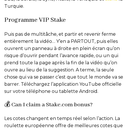
Turquie.
Programme VIP Stake
Puis pas de multitâche, et partir et revenir ferme
entièrement la vidéo… Y’en a PARTOUT, puis elles
ouvrent un panneau à droite en plein écran qu’on
risque d’ouvrir pendant l’avance rapide, ou un qui
prend toute la page après la fin de la vidéo qu’on
ouvre au lieu de la suggestion. A terme, la seule
chose qui va se passer c’est que tout le monde va se
barrer. Téléchargez l’application YouTube officielle
sur votre téléphone ou tablette Android.
💰 Can I claim a Stake.com bonus?
Les cotes changent en temps réel selon l’action. La
roulette européenne offre de meilleures cotes que