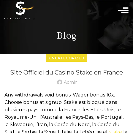
Blog
UNCATEGORIZED
Site Officiel du Casino Stake en France
Admin
Any withdrawals void bonus. Wager bonus 10x.
Choose bonus at signup. Stake est bloqué dans
plusieurs pays comme la France, les États-Unis, le
Royaume-Uni, l’Australie, les Pays-Bas, le Portugal,
la Slovaquie, l’Iran, la Corée du Nord, la Corée du
Sud, la Serbie, la Syrie, l’Italie, la Tchéquie et
stake
la