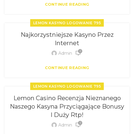
CONTINUE READING
LEMON KASYNO LOGOWANIE 795
Najkorzystniejsze Kasyno Przez
Internet
0
Admin
CONTINUE READING
LEMON KASYNO LOGOWANIE 795
Lemon Casino Recenzja Nieznanego
Naszego Kasyna Przyciągające Bonusy
I Duży Rtp!
0
Admin