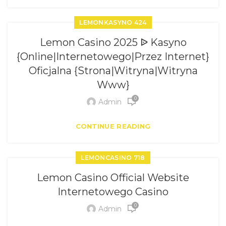
LEMONKASYNO 424
Lemon Casino 2025 ᐉ Kasyno
{Online|Internetowego|Przez Internet}
Oficjalna {Strona|Witryna|Witryna
Www}
0
Admin
CONTINUE READING
LEMONCASINO 718
Lemon Casino Official Website
Internetowego Casino
0
Admin